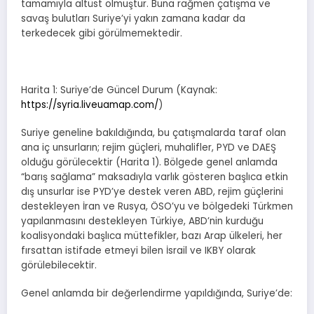
tamamıyla altüst olmuştur. Buna rağmen çatışma ve
savaş bulutları Suriye’yi yakın zamana kadar da
terkedecek gibi görülmemektedir.
Harita 1: Suriye’de Güncel Durum (Kaynak:
https://syria.liveuamap.com/
)
Suriye geneline bakıldığında, bu çatışmalarda taraf olan
ana iç unsurların; rejim güçleri, muhalifler, PYD ve DAEŞ
olduğu görülecektir (Harita 1). Bölgede genel anlamda
“barış sağlama” maksadıyla varlık gösteren başlıca etkin
dış unsurlar ise PYD’ye destek veren ABD, rejim güçlerini
destekleyen İran ve Rusya, ÖSO’yu ve bölgedeki Türkmen
yapılanmasını destekleyen Türkiye, ABD’nin kurduğu
koalisyondaki başlıca müttefikler, bazı Arap ülkeleri, her
fırsattan istifade etmeyi bilen İsrail ve IKBY olarak
görülebilecektir.
Genel anlamda bir değerlendirme yapıldığında, Suriye’de: