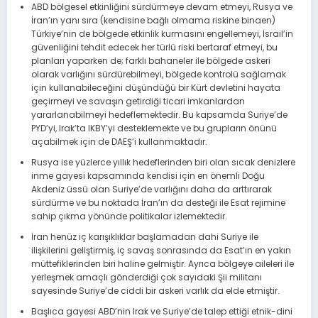
ABD bölgesel etkinliğini sürdürmeye devam etmeyi, Rusya ve
İran’ın yanı sıra (kendisine bağlı olmama riskine binaen)
Türkiye’nin de bölgede etkinlik kurmasını engellemeyi, İsrail’in
güvenliğini tehdit edecek her türlü riski bertaraf etmeyi, bu
planları yaparken de; farklı bahaneler ile bölgede askeri
olarak varlığını sürdürebilmeyi, bölgede kontrolü sağlamak
için kullanabileceğini düşündüğü bir Kürt devletini hayata
geçirmeyi ve savaşın getirdiği ticari imkanlardan
yararlanabilmeyi hedeflemektedir. Bu kapsamda Suriye’de
PYD’yi, Irak’ta IKBY’yi desteklemekte ve bu grupların önünü
açabilmek için de DAEŞ’i kullanmaktadır.
Rusya ise yüzlerce yıllık hedeflerinden biri olan sıcak denizlere
inme gayesi kapsamında kendisi için en önemli Doğu
Akdeniz üssü olan Suriye’de varlığını daha da arttırarak
sürdürme ve bu noktada İran’ın da desteği ile Esat rejimine
sahip çıkma yönünde politikalar izlemektedir.
İran henüz iç karışıklıklar başlamadan dahi Suriye ile
ilişkilerini geliştirmiş, iç savaş sonrasında da Esat’ın en yakın
müttefiklerinden biri haline gelmiştir. Ayrıca bölgeye aileleri ile
yerleşmek amaçlı gönderdiği çok sayıdaki Şii militanı
sayesinde Suriye’de ciddi bir askeri varlık da elde etmiştir.
Başlıca gayesi ABD’nin Irak ve Suriye’de talep ettiği etnik-dini