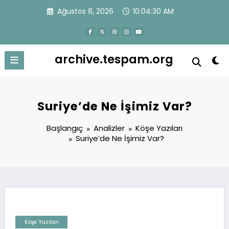
İçeriğe
Ağustos 8, 2026
10:04:31 AM
atla
archive.tespam.org
Suriye’de Ne İşimiz Var?
Başlangıç
Analizler
Köşe Yazıları
Suriye’de Ne İşimiz Var?
Köşe Yazıları