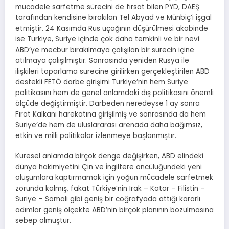
mücadele sarfetme sürecini de fırsat bilen PYD, DAEŞ
tarafından kendisine bırakılan Tel Abyad ve Münbiç’i işgal
etmiştir. 24 Kasımda Rus uçağının düşürülmesi akabinde
ise Türkiye, Suriye içinde çok daha temkinli ve bir nevi
ABD’ye mecbur bırakılmaya çalışılan bir sürecin içine
atılmaya çalışılmıştır. Sonrasında yeniden Rusya ile
ilişkileri toparlama sürecine girilirken gerçekleştirilen ABD
destekli FETÖ darbe girişimi Türkiye’nin hem Suriye
politikasını hem de genel anlamdaki dış politikasını önemli
ölçüde değiştirmiştir. Darbeden neredeyse 1 ay sonra
Fırat Kalkanı harekatına girişilmiş ve sonrasında da hem
Suriye’de hem de uluslararası arenada daha bağımsız,
etkin ve milli politikalar izlenmeye başlanmıştır.
Küresel anlamda birçok denge değişirken, ABD elindeki
dünya hakimiyetini Çin ve İngiltere öncülüğündeki yeni
oluşumlara kaptırmamak için yoğun mücadele sarfetmek
zorunda kalmış, fakat Türkiye’nin Irak – Katar – Filistin –
Suriye – Somali gibi geniş bir coğrafyada attığı kararlı
adımlar geniş ölçekte ABD’nin birçok planının bozulmasına
sebep olmuştur.