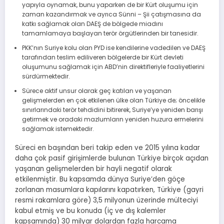
yapıyla oynamak, bunu yaparken de bir Kürt oluşumu için
zaman kazandırmak ve ayrıca Sünni – Şii çatışmasına da
katkı sağlamak olan DAEŞ de bölgede miadını
tamamlamaya başlayan terör örgütlerinden bir tanesidir.
PKK’nın Suriye kolu olan PYD ise kendilerine vadedilen ve DAEŞ
tarafından teslim ediliveren bölgelerde bir Kürt devleti
oluşumunu sağlamak için ABD’nin direktifleriyle faaliyetlerini
sürdürmektedir.
Sürece aktif unsur olarak geç katılan ve yaşanan
gelişmelerden en çok etkilenen ülke olan Türkiye de; öncelikle
sınırlarındaki terör tehdidini bitirerek, Suriye’ye yeniden barışı
getirmek ve oradaki mazlumların yeniden huzura ermelerini
sağlamak istemektedir.
Süreci en başından beri takip eden ve 2015 yılına kadar
daha çok pasif girişimlerde bulunan Türkiye birçok açıdan
yaşanan gelişmelerden bir hayli negatif olarak
etkilenmiştir. Bu kapsamda dünya Suriye’den göçe
zorlanan masumlara kapılarını kapatırken, Türkiye (gayri
resmi rakamlara göre) 3,5 milyonun üzerinde mülteciyi
kabul etmiş ve bu konuda (iç ve dış kalemler
kapsamında) 30 milyar dolardan fazla harcama