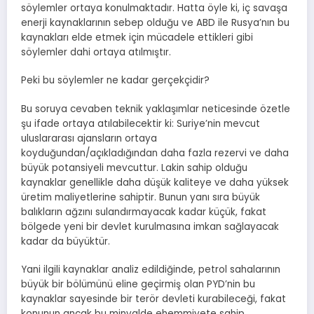
söylemler ortaya konulmaktadır. Hatta öyle ki, iç savaşa
enerji kaynaklarının sebep olduğu ve ABD ile Rusya’nın bu
kaynakları elde etmek için mücadele ettikleri gibi
söylemler dahi ortaya atılmıştır.
Peki bu söylemler ne kadar gerçekçidir?
Bu soruya cevaben teknik yaklaşımlar neticesinde özetle
şu ifade ortaya atılabilecektir ki: Suriye’nin mevcut
uluslararası ajansların ortaya
koyduğundan/açıkladığından daha fazla rezervi ve daha
büyük potansiyeli mevcuttur. Lakin sahip olduğu
kaynaklar genellikle daha düşük kaliteye ve daha yüksek
üretim maliyetlerine sahiptir. Bunun yanı sıra büyük
balıkların ağzını sulandırmayacak kadar küçük, fakat
bölgede yeni bir devlet kurulmasına imkan sağlayacak
kadar da büyüktür.
Yani ilgili kaynaklar analiz edildiğinde, petrol sahalarının
büyük bir bölümünü eline geçirmiş olan PYD’nin bu
kaynaklar sayesinde bir terör devleti kurabileceği, fakat
konunun ancak bu minvalde ehemmiyete sahip