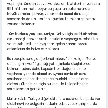
yapmıştır. Sürecin sosyal ve ekonomik etkilerinin yanı sıra,
911 km’lik sınır hattı boyunca yaşanan çatışmalardan
büyük zararlar görmüş ve sınırında öncelikle DAEŞ,
sonrasında da PYD terör oluşumları ile muhatap olmak
zorunda kalmıştır.
Tüm bunların yanı sıra, Suriye Türkiye için tarihi bir miras,
din kardeşi, benzer etnik unsurların yaşadığı akraba ülke
ve “misak-ı milli” anlayışından gelen namus borcu
anlamlarını da ihtiva etmektedir.
Bu sebeple süreç değerlendirilirken, Türkiye için: “Suriye
de ne işimiz var?” gibi sığ yaklaşımlarla eleştirilerde
bulunulmadan, daha kapsamlı bir değerlendirme
yapılması yerinde olacaktır. Ayrıca böyle bir soru
sorulmadan öncelikle sürece müdahil olan onlarca
alakasız ülkenin de niçin bu konu ile ilgilendiklerinin
sorgulanması gereklidir.
Muhakkak ki, Türkiye diğer aktörlere nazaran bölgede var
olabilmeyi ve bölgenin kaderini etkileyecek girişimlerde