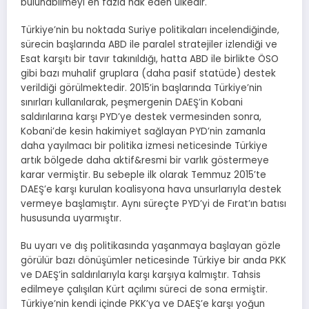
bulunabilmeyi en fazla hak eden ülkedir.
Türkiye’nin bu noktada Suriye politikaları incelendiğinde,
sürecin başlarında ABD ile paralel stratejiler izlendiği ve
Esat karşıtı bir tavır takınıldığı, hatta ABD ile birlikte ÖSO
gibi bazı muhalif gruplara (daha pasif statüde) destek
verildiği görülmektedir. 2015’in başlarında Türkiye’nin
sınırları kullanılarak, peşmergenin DAEŞ’in Kobani
saldırılarına karşı PYD’ye destek vermesinden sonra,
Kobani’de kesin hakimiyet sağlayan PYD’nin zamanla
daha yayılmacı bir politika izmesi neticesinde Türkiye
artık bölgede daha aktif&resmi bir varlık göstermeye
karar vermiştir. Bu sebeple ilk olarak Temmuz 2015’te
DAEŞ’e karşı kurulan koalisyona hava unsurlarıyla destek
vermeye başlamıştır. Aynı süreçte PYD’yi de Fırat’ın batısı
hususunda uyarmıştır.
Bu uyarı ve dış politikasında yaşanmaya başlayan gözle
görülür bazı dönüşümler neticesinde Türkiye bir anda PKK
ve DAEŞ’in saldırılarıyla karşı karşıya kalmıştır. Tahsis
edilmeye çalışılan Kürt açılımı süreci de sona ermiştir.
Türkiye’nin kendi içinde PKK’ya ve DAEŞ’e karşı yoğun