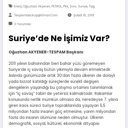
,
,
,
,
,
,
Enerji
Oğuzhan Akyener
PETROL
Pkk
Sınır
Suriye
Ypg
Tespambackup@gmail.com
Şubat 15, 2018
0 Yorumlar
Suriye’de Ne İşimiz Var?
Oğuzhan AKYENER-TESPAM Başkanı
2011 yılının baharından beri bahar yüzü göremeyen
Suriye’de iç savaş bütün yıkımıyla devam etmektedir.
Aslında günümüzde artık 30’dan fazla ülkenin de dolaylı
yada bizzat katıldığı süreçlerde sürekli değişen
dengelerin yaşandığı bu çatışma ortamını tanımlamak
için “iç savaş” tabiri de yetersiz kalmaktadır. Rakamlar
konusunda netlik mümkün olmasa da, neredeyse 7. yılına
giren kaos süreci Suriye topraklarında yaşayan 5,5
milyondan fazla insanın göç etmesine, yarım milyondan
fazla da insanın ölümüne neden olmuştur. Ülkenin
demografik, sosyal, kültürel, ekonomik altyapısı