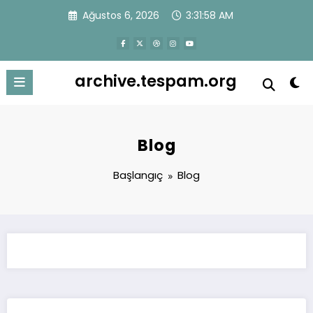
İçeriğe
Ağustos 6, 2026
3:31:58 AM
atla
archive.tespam.org
Blog
Başlangıç
Blog