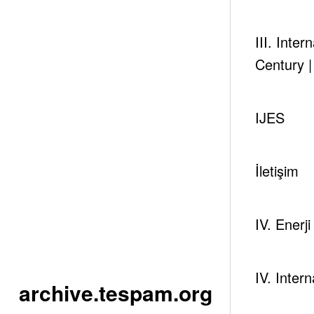
III. Inte
Century 
IJES
İletişim
IV. Enerj
IV. Inter
archive.tespam.org