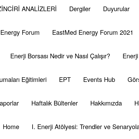
İNCİRİ ANALİZLERİ
Dergiler
Duyurular
 Energy Forum
EastMed Energy Forum 2021
lume 4
Volume 5
Enerji Borsası Nedir ve Nasıl Çalışır?
Enerj
umaları Eğitimleri
EPT
Events Hub
Görs
aporlar
Haftalık Bültenler
Hakkımızda
H
Home
I. Enerji Atölyesi: Trendler ve Senaryola