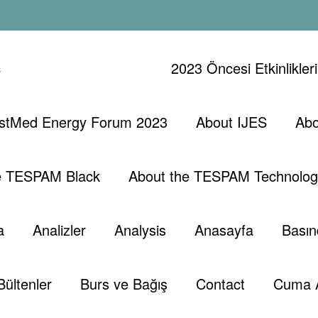
ç
2023 Öncesi Etkinlikler
stMed Energy Forum 2023
About IJES
Abo
e TESPAM Black
About the TESPAM Technolog
a
Analizler
Analysis
Anasayfa
Basın
Bültenler
Burs ve Bağış
Contact
Cuma 