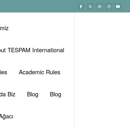
imiz
ut TESPAM International
Başlangıç
TJEP
ies
Academic Rules
da Biz
Blog
Blog
Ara
Ağacı
Ara