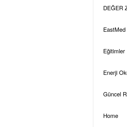
DEĞER Z
Volumes
EastMed
Volume 1
Volume 2
Volume 3
Vo
Eğitimler
Enerji Ok
Güncel R
Home