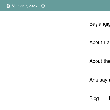
İçeriğe
Ağustos 7, 2026
atla
Başlangı
About Ea
TJEP
About th
Ana-sayf
Blog