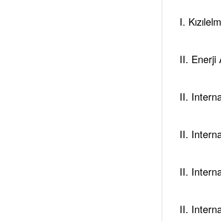
I. Kızılel
II. Enerji
II. Inter
II. Inter
II. Inter
II. Inter