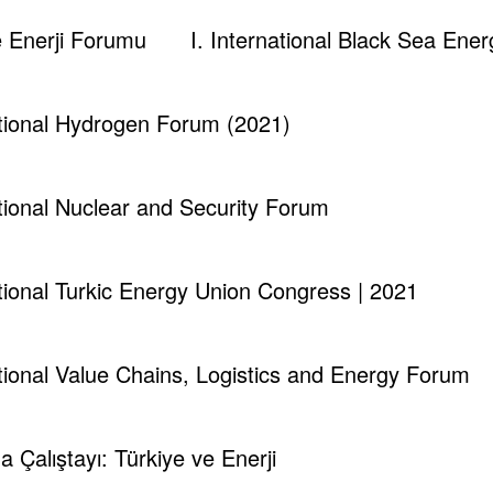
ve Enerji Forumu
I. International Black Sea En
ational Hydrogen Forum (2021)
ational Nuclear and Security Forum
ational Turkic Energy Union Congress | 2021
ational Value Chains, Logistics and Energy Forum
runch - Magazine & Blog
WordPress
Tema 2026 | Powered By
SpiceT
ma Çalıştayı: Türkiye ve Enerji