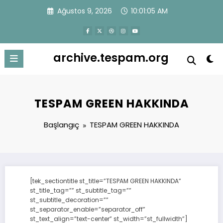
İçeriğe
Ağustos 9, 2026
10:01:05 AM
atla
archive.tespam.org
TESPAM GREEN HAKKINDA
Başlangıç
TESPAM GREEN HAKKINDA
[tek_sectiontitle st_title=”TESPAM GREEN HAKKINDA”
st_title_tag=”” st_subtitle_tag=””
st_subtitle_decoration=””
st_separator_enable=”separator_off”
st_text_align=”text-center” st_width=”st_fullwidth”]