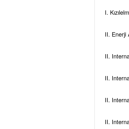
info”][/tek_iconbox]
I. Kızılel
II. Enerji
II. Inter
[tek_sectiontitle st_ti
st_title_tag=”” st_subt
II. Inter
st_subtitle_decoration
st_separator_enable=”
st_text_align=”text-cen
II. Inter
css_animation=”kd-an
css_animation_delay=
II. Inter
[tek_process ps_template_style=”process-check