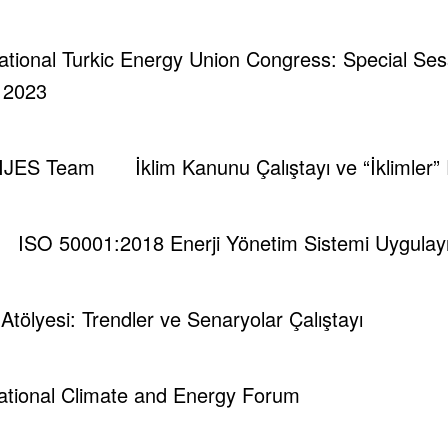
rnational Turkic Energy Union Congress: Special Se
| 2023
IJES Team
İklim Kanunu Çalıştayı ve “İklimler”
ISO 50001:2018 Enerji Yönetim Sistemi Uygulayıc
title=”TESPAM AI LAB”
itle_tag=””
i Atölyesi: Trendler ve Senaryolar Çalıştayı
=””
separator_off”
ter” st_width=”st_fullwidth”
national Climate and Energy Forum
imated fadeIn”
”200″]