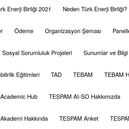
icon_iconsmind=”fas fa-
icon_iconsmind=”iconsmind-
k Enerji Birliği 2021
Neden Türk Enerji Birliği?
mind-
shield-alt”][/tek_iconbox]
Financial iconsmind-
Business-Finance”]
x]
[/tek_iconbox]
er
Ödeme
Organizasyon Şeması
Panell
Sosyal Sorumluluk Projeleri
Sunumlar ve Bilgi 
ilirlik Eğitimleri
TAD
TEBAM
TEBAM H
Academic Hub
TESPAM AI-SO Hakkımızda
Akademi Hakkında
TESPAM Anket
TESPA