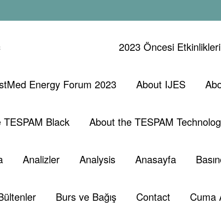
ç
2023 Öncesi Etkinlikler
stMed Energy Forum 2023
About IJES
Abo
e TESPAM Black
About the TESPAM Technolog
a
Analizler
Analysis
Anasayfa
Basın
Bültenler
Burs ve Bağış
Contact
Cuma 