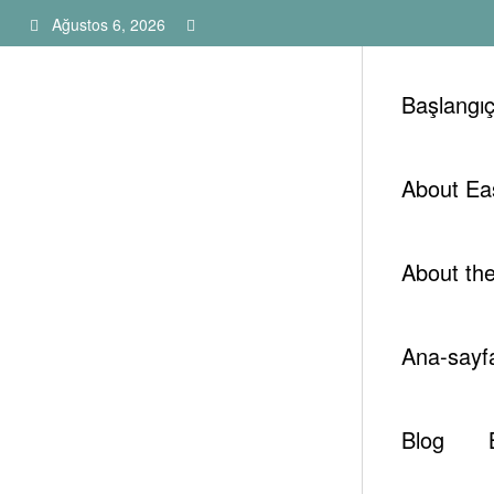
İçeriğe
Ağustos 6, 2026
atla
Başlangı
About Ea
Tespam Technologies-ENG
About th
Ana-sayf
Blog