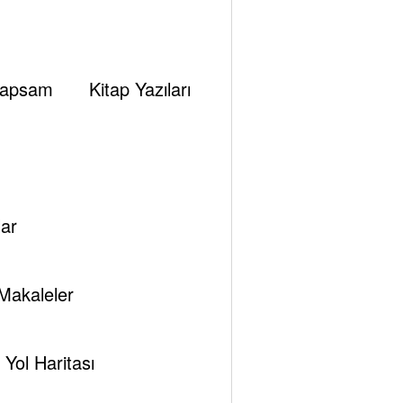
apsam
Kitap Yazıları
”
nter”
ar
olor”
Makaleler
Yol Haritası