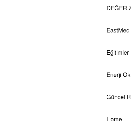
DEĞER Z
[tek_sectiontitle st_titl
st_subtitle=”Update your 
st_subtitle_decoration=”
EastMed
st_text_align=”text-cente
css=”.vc_custom_1736423
button_text=”Türkçe İçin
Eğitimler
button_color_scheme=”bt
button_icon_bool=”no” bu
button_link=”url:http
Enerji Ok
technologies-tr%2F” butt
Güncel R
Home