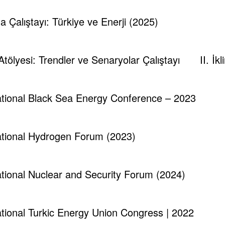
[/tek_iconbox]
ma Çalıştayı: Türkiye ve Enerji (2025)
 Atölyesi: Trendler ve Senaryolar Çalıştayı
II. İ
national Black Sea Energy Conference – 2023
tle=”Our Services”
itle_tag=””
national Hydrogen Forum (2023)
=””
separator_off”
ter” st_width=”st_fullwidth”
national Nuclear and Security Forum (2024)
imated fadeIn”
”200″]
national Turkic Energy Union Congress | 2022
box-template” ps_elements=”process_three_elem”]