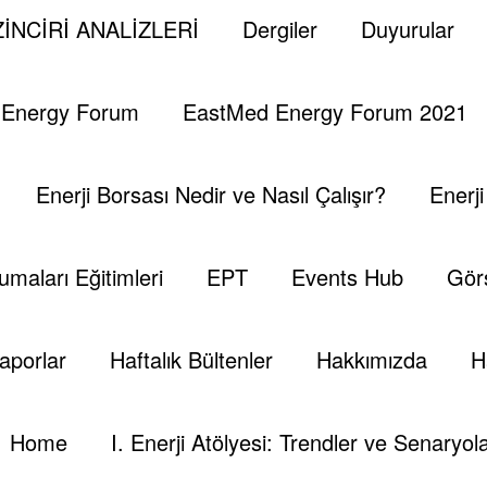
İNCİRİ ANALİZLERİ
Dergiler
Duyurular
e=”TESPAM Technologies” st_title_tag=””
capacity with our intelligent services!” st_subtitle_tag=””
” st_separator_enable=”separator_off”
 Energy Forum
EastMed Energy Forum 2021
r” st_width=”st_fullwidth”
942676{padding-top: 50px !important;}”][tek_button
” button_style=”tt_primary_button”
Enerji Borsası Nedir ve Nasıl Çalışır?
Enerj
n_primary_color” button_hover_state=””
tton_action=”button-action-link”
s%3A%2F%2Fwww.tespam.org%2Ftr%2Ftespam-
umaları Eğitimleri
EPT
Events Hub
Görs
on_position=”button-center”]
aporlar
Haftalık Bültenler
Hakkımızda
H
Home
I. Enerji Atölyesi: Trendler ve Senaryola