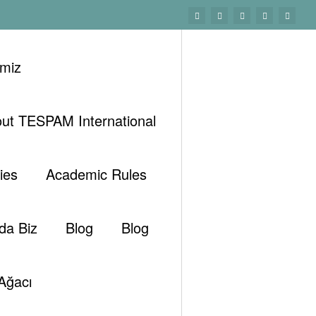
imiz
ut TESPAM International
Başlangıç
Tespam Technologies-ENG
ies
Academic Rules
da Biz
Blog
Blog
Ara
Ağacı
Ara