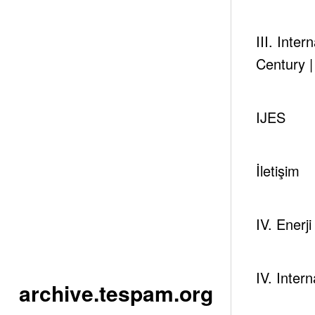
III. Inte
Century 
IJES
İletişim
[tek_sectiontitle st_
st_title_tag=”” st_subt
IV. Enerj
st_subtitle_decoration
st_separator_enable=”
st_text_align=”text-cen
IV. Inter
css_animation=”kd-an
archive.tespam.org
css_animation_delay=