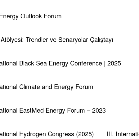
ription=”Integrated Air, Subsea, Land and Tunnel
d Energy Outlook Forum
r_on” pss_number=”1″ pss_icon_type=”no_icon”
tom_link=”#” css_animation=”kd-animated fadeIn”]
ence” pss_description=”AI, DL, ML, DS. Logistics
i Atölyesi: Trendler ve Senaryolar Çalıştayı
 Systems” pss_display_number=”process_number_on”
ackground_type=”default_bg_color”
d fadeIn” elem_animation_delay=”200″]
escription=”CBRN DEfence, Cyber Security, Smart
rnational Black Sea Energy Conference | 2025
display_number=”process_number_on” pss_number=”3″
default_bg_color” pss_custom_link=”#”
tion_delay=”400″][/tek_process]
rnational Climate and Energy Forum
rnational EastMed Energy Forum – 2023
rnational Hydrogen Congress (2025)
III. Intern