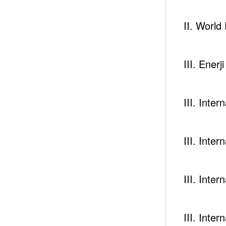
[tek_process_single pss_title=”Drones” pss_desc
II. Worl
Robotics” pss_display_number=”process_numbe
pss_background_type=”custom_bg_color” pss_cus
[tek_process_single pss_title=”Artificial Intellig
III. Enerj
Management, CIS – RS Integrated Management
pss_number=”2″ pss_icon_type=”no_icon” pss_b
pss_custom_link=”#” css_animation=”kd-animate
[tek_process_single pss_title=”Security” pss_d
III. Inte
Reginal Security and Detection Systems” pss_
pss_icon_type=”no_icon” pss_background_type=”
css_animation=”kd-animated fadeIn” elem_anima
III. Inte
III. Inte
III. Inte