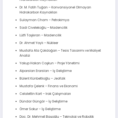
Dr. M. Fatih Tuğan – Konvansiyonel Olmayan
Hidrokarbon Kaynakları
Sulayman Cham – Petrokimya
Sadi Civelekoğlu – Madencilik
Lütfi Taşkıran – Madencilik
Dr. Ahmet Yaylı – Nükleer
Mustafa Ata Çokdoğan – Tesis Tasarımı ve Maliyet
Analizi
Yakup Hakan Coşkun – Proje Yönetimi
Alparslan Erarslan – İş Geliştirme
Bülent Künbetlioğlu – Jeofizik
Mustafa Çelenk – Finans ve Ekonomi
Celalettin Kart – Irak Çalışmaları
Dündar Güngör – İş Geliştirme
Ömer Sokur – İş Geliştirme
Doç. Dr. Mehmet Başoğlu – Teknoloji ve Robotik