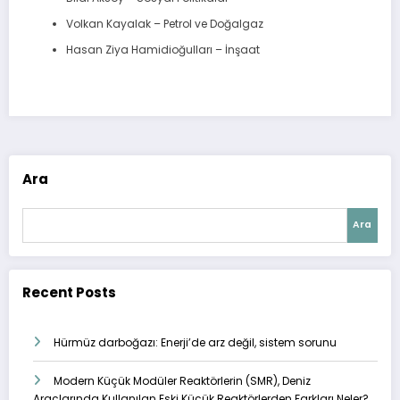
Volkan Kayalak – Petrol ve Doğalgaz
Hasan Ziya Hamidioğulları – İnşaat
Ara
Ara
Recent Posts
Hürmüz darboğazı: Enerji’de arz değil, sistem sorunu
Modern Küçük Modüler Reaktörlerin (SMR), Deniz
Araçlarında Kullanılan Eski Küçük Reaktörlerden Farkları Neler?