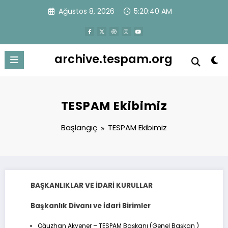
İçeriğe
Ağustos 8, 2026
5:20:40 AM
atla
archive.tespam.org
TESPAM Ekibimiz
Başlangıç
TESPAM Ekibimiz
BAŞKANLIKLAR VE İDARİ KURULLAR
Başkanlık Divanı ve İdari Birimler
Oğuzhan Akyener – TESPAM Başkanı (Genel Başkan )