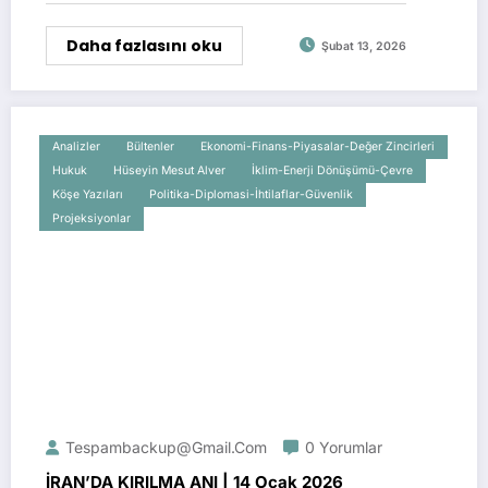
Daha fazlasını oku
Şubat 13, 2026
Analizler
Bültenler
Ekonomi-Finans-Piyasalar-Değer Zincirleri
Hukuk
Hüseyin Mesut Alver
İklim-Enerji Dönüşümü-Çevre
Köşe Yazıları
Politika-Diplomasi-İhtilaflar-Güvenlik
Projeksiyonlar
Tespambackup@gmail.com
0 Yorumlar
İRAN’DA KIRILMA ANI | 14 Ocak 2026