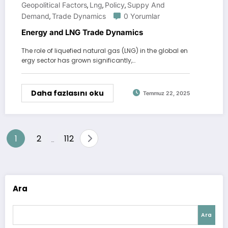
Geopolitical Factors
Lng
Policy
Suppy And
,
,
,
Demand
Trade Dynamics
0 Yorumlar
,
Energy and LNG Trade Dynamics
The role of liquefied natural gas (LNG) in the global en
ergy sector has grown significantly,…
Daha fazlasını oku
Temmuz 22, 2025
Yazı
1
2
112
…
sayfalandırması
Ara
Ara