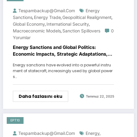
Tespambackup@gmail.com
Energy
Sanctions
Energy Trade
Geopolitical Realignment
,
,
,
Global Economy
International Security
,
,
Macroeconomic Models
Sanction Spillovers
0
,
Yorumlar
Energy Sanctions and Global Politics:
Economic Impacts, Strategic Adaptations,
and Geopolitical Realignments
Energy sanctions have evolved into a powerful instru
ment of statecraft, increasingly used by global power
s…
Daha fazlasını oku
Temmuz 22, 2025
EPT10
Tespambackup@gmail.com
Energy
,