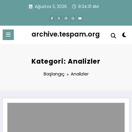
İçeriğe
Ağustos 3, 2026
9:34:31 AM
atla
archive.tespam.org
Kategori: Analizler
Başlangıç
Analizler