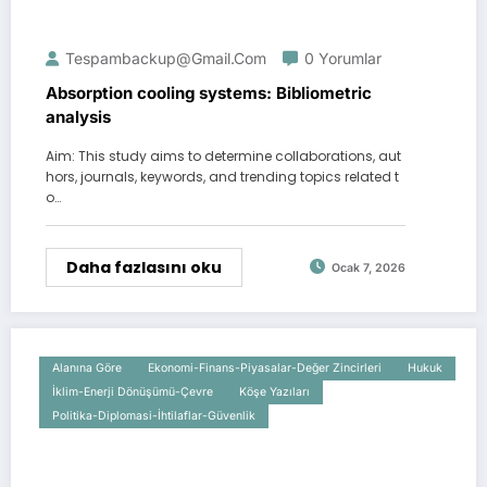
Tespambackup@gmail.com
0 Yorumlar
Absorption cooling systems: Bibliometric
analysis
Aim: This study aims to determine collaborations, aut
hors, journals, keywords, and trending topics related t
o…
Daha fazlasını oku
Ocak 7, 2026
Alanına Göre
Ekonomi-Finans-Piyasalar-Değer Zincirleri
Hukuk
İklim-Enerji Dönüşümü-Çevre
Köşe Yazıları
Politika-Diplomasi-İhtilaflar-Güvenlik