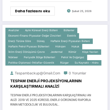
Daha fazlasını oku
Şubat 25, 2026
Analizler
Aylık Küresel Enerji Bülteni
Bültenler
Ekonomi-Finans-Piyasalar-Değer Zincirleri
Elektrik
Enerji Türüne Göre
Güneş
Haftalık Enerji Piyasaları Bülteni
Haftalık Petrol Piyasası Bültenleri
Hidrojen
Hukuk
İklim-Enerji Dönüşümü-Çevre
Jeotermal
Kömür
Köşe Yazıları
Nükleer
Periyodik Bölge Bültenleri
Petrol Ve Doğalgaz
Politika-Diplomasi-İhtilaflar-Güvenlik
Rüzgar
Su Kaynaklı - Hidro
Tespambackup@gmail.com
0 Yorumlar
TESPAM ENERJİ PROJEKSİYONLARININ
KARŞILAŞTIRMALI ANALİZİ
TESPAM ENERJİ PROJEKSİYONLARININ KARŞILAŞTIRMALI AN
ALİZİ: 2019 VE 2025 KÜRESEL ENERJİ GÖRÜNÜMÜ RAPORLA
RININ METODOLOJİK VE BULGUSAL…