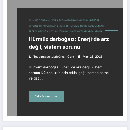
ALANINA GÖRE
ANALIZLER
EKONOMI-FINANS-PIYASALAR-DEĞER
ZINCIRLERI
HUKUK
İKLIM-ENERJI DÖNÜŞÜMÜ-ÇEVRE
KÖŞE YAZILARI
PETROL VE DOĞALGAZ
POLITIKA-DIPLOMASI-İHTILAFLAR-GÜVENLIK
Hürmüz darboğazı: Enerji’de arz
değil, sistem sorunu
Tespambackup@gmail.com
Mart 25, 2026
Hürmüz darboğazı: Enerji’de arz değil, sistem
sorunu Küresel krizlerin etkisi çoğu zaman petrol
ve gaz…
Daha fazlasını oku