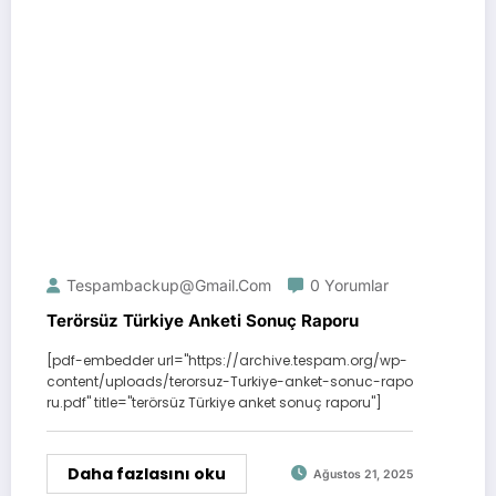
Tespambackup@gmail.com
0 Yorumlar
Terörsüz Türkiye Anketi Sonuç Raporu
[pdf-embedder url="https://archive.tespam.org/wp-
content/uploads/terorsuz-Turkiye-anket-sonuc-rapo
ru.pdf" title="terörsüz Türkiye anket sonuç raporu"]
Daha fazlasını oku
Ağustos 21, 2025