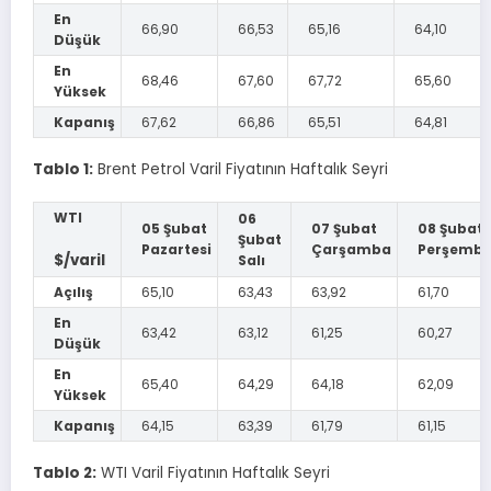
En
66,90
66,53
65,16
64,10
Düşük
En
68,46
67,60
67,72
65,60
Yüksek
Kapanış
67,62
66,86
65,51
64,81
Tablo 1:
Brent Petrol Varil Fiyatının Haftalık Seyri
WTI
06
05 Şubat
07 Şubat
08 Şubat
Şubat
Pazartesi
Çarşamba
Perşemb
$/varil
Salı
Açılış
65,10
63,43
63,92
61,70
En
63,42
63,12
61,25
60,27
Düşük
En
65,40
64,29
64,18
62,09
Yüksek
Kapanış
64,15
63,39
61,79
61,15
Tablo 2:
WTI Varil Fiyatının Haftalık Seyri