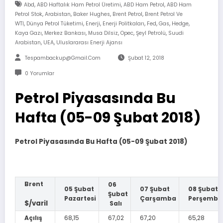
,
,
,
Abd
ABD Haftalık Ham Petrol Üretimi
ABD Ham Petrol
ABD Ham
,
,
,
,
Petrol Stok
Arabistan
Baker Hughes
Brent Petrol
Brent Petrol Ve
,
,
,
,
,
,
,
WTI
Dünya Petrol Tüketimi
Enerji
Enerji Politkaları
Fed
Gas
Hedge
,
,
,
,
,
Kaya Gazı
Merkez Bankası
Musa Dilsiz
Opec
Şeyl Petrolü
Suudi
,
,
Arabistan
UEA
Uluslararası Enerji Ajansı
Tespambackup@gmail.com
Şubat 12, 2018
0 Yorumlar
Petrol Piyasasında Bu
Hafta (05-09 Şubat 2018)
Petrol Piyasasında Bu Hafta (05-09 Şubat 2018)
Brent
06
05 Şubat
07 Şubat
08 Şubat
Şubat
Pazartesi
Çarşamba
Perşembe
$/varil
Salı
Açılış
68,15
67,02
67,20
65,28