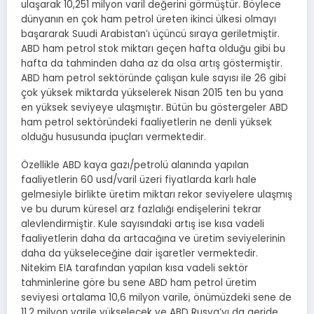
ulaşarak 10,251 milyon varil değerini görmüştür. Böylece
dünyanın en çok ham petrol üreten ikinci ülkesi olmayı
başararak Suudi Arabistan’ı üçüncü sıraya geriletmiştir.
ABD ham petrol stok miktarı geçen hafta olduğu gibi bu
hafta da tahminden daha az da olsa artış göstermiştir.
ABD ham petrol sektöründe çalışan kule sayısı ile 26 gibi
çok yüksek miktarda yükselerek Nisan 2015 ten bu yana
en yüksek seviyeye ulaşmıştır. Bütün bu göstergeler ABD
ham petrol sektöründeki faaliyetlerin ne denli yüksek
olduğu hususunda ipuçları vermektedir.
Özellikle ABD kaya gazı/petrolü alanında yapılan
faaliyetlerin 60 usd/varil üzeri fiyatlarda karlı hale
gelmesiyle birlikte üretim miktarı rekor seviyelere ulaşmış
ve bu durum küresel arz fazlalığı endişelerini tekrar
alevlendirmiştir. Kule sayısındaki artış ise kısa vadeli
faaliyetlerin daha da artacağına ve üretim seviyelerinin
daha da yükseleceğine dair işaretler vermektedir.
Nitekim EIA tarafından yapılan kısa vadeli sektör
tahminlerine göre bu sene ABD ham petrol üretim
seviyesi ortalama 10,6 milyon varile, önümüzdeki sene de
11,2 milyon varile yükselecek ve ABD Rusya’yı da geride