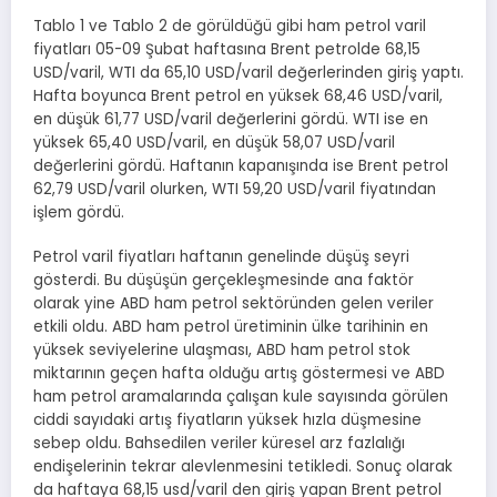
Tablo 1 ve Tablo 2 de görüldüğü gibi ham petrol varil
fiyatları 05-09 Şubat haftasına Brent petrolde 68,15
USD/varil, WTI da 65,10 USD/varil değerlerinden giriş yaptı.
Hafta boyunca Brent petrol en yüksek 68,46 USD/varil,
en düşük 61,77 USD/varil değerlerini gördü. WTI ise en
yüksek 65,40 USD/varil, en düşük 58,07 USD/varil
değerlerini gördü. Haftanın kapanışında ise Brent petrol
62,79 USD/varil olurken, WTI 59,20 USD/varil fiyatından
işlem gördü.
Petrol varil fiyatları haftanın genelinde düşüş seyri
gösterdi. Bu düşüşün gerçekleşmesinde ana faktör
olarak yine ABD ham petrol sektöründen gelen veriler
etkili oldu. ABD ham petrol üretiminin ülke tarihinin en
yüksek seviyelerine ulaşması, ABD ham petrol stok
miktarının geçen hafta olduğu artış göstermesi ve ABD
ham petrol aramalarında çalışan kule sayısında görülen
ciddi sayıdaki artış fiyatların yüksek hızla düşmesine
sebep oldu. Bahsedilen veriler küresel arz fazlalığı
endişelerinin tekrar alevlenmesini tetikledi. Sonuç olarak
da haftaya 68,15 usd/varil den giriş yapan Brent petrol