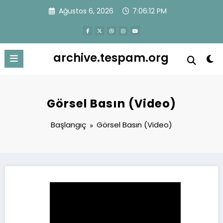
İçeriğe
Ağustos 6, 2026
7:06:13 PM
atla
archive.tespam.org
Görsel Basın (Video)
Başlangıç
Görsel Basın (Video)