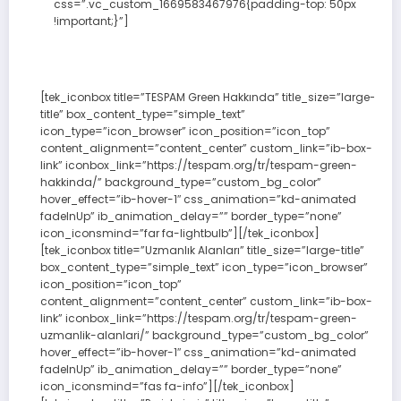
css=”.vc_custom_1669583467976{padding-top: 50px
!important;}”]
[tek_iconbox title=”TESPAM Green Hakkında” title_size=”large-
title” box_content_type=”simple_text”
icon_type=”icon_browser” icon_position=”icon_top”
content_alignment=”content_center” custom_link=”ib-box-
link” iconbox_link=”https://tespam.org/tr/tespam-green-
hakkinda/” background_type=”custom_bg_color”
hover_effect=”ib-hover-1″ css_animation=”kd-animated
fadeInUp” ib_animation_delay=”” border_type=”none”
icon_iconsmind=”far fa-lightbulb”][/tek_iconbox]
[tek_iconbox title=”Uzmanlık Alanları” title_size=”large-title”
box_content_type=”simple_text” icon_type=”icon_browser”
icon_position=”icon_top”
content_alignment=”content_center” custom_link=”ib-box-
link” iconbox_link=”https://tespam.org/tr/tespam-green-
uzmanlik-alanlari/” background_type=”custom_bg_color”
hover_effect=”ib-hover-1″ css_animation=”kd-animated
fadeInUp” ib_animation_delay=”” border_type=”none”
icon_iconsmind=”fas fa-info”][/tek_iconbox]