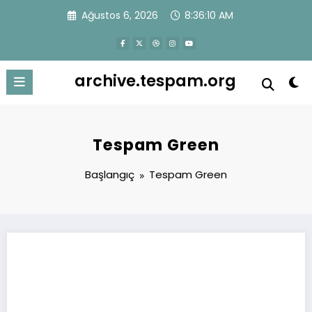
İçeriğe
Ağustos 6, 2026
8:36:10 AM
atla
archive.tespam.org
Tespam Green
Başlangıç
Tespam Green