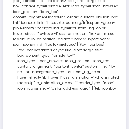
[tek_iconbox title=”Projelerimiz” title_size=”large-title”
box_content_type=”simple_text” icon_type=”icon_browser”
icon_position=”icon_top”
content_alignment=”content_center” custom_link=”ib-box-
link” iconbox_link=”https://tespam.org/tr/tespam-green-
projelerimiz/” background_type=”custom_bg_color”
hover_effect=”ib-hover-1″ css_animation=”kd-animated
fadeInUp” ib_animation_delay=”” border_type=”none”
icon_iconsmind=”fas fa-briefcase”][/tek_iconbox]
[tek_iconbox title=”Kariyer” title_size=”large-title”
box_content_type=”simple_text”
icon_type=”icon_browser” icon_position=”icon_top”
content_alignment=”content_center” custom_link=”ib-
no-link” background_type=”custom_bg_color”
hover_effect=”ib-hover-1″ css_animation=”kd-animated
fadeInUp” ib_animation_delay=”” border_type=”none”
icon_iconsmind=”fas fa-address-card”][/tek_iconbox]