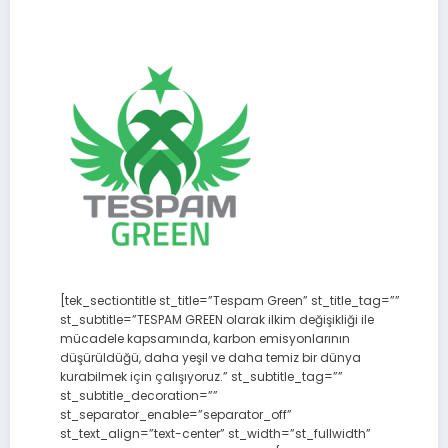
[tek_sectiontitle st_title=”Tespam Green” st_title_tag=””
st_subtitle=”TESPAM GREEN olarak ilkim değişikliği ile
mücadele kapsamında, karbon emisyonlarının
düşürüldüğü, daha yeşil ve daha temiz bir dünya
kurabilmek için çalışıyoruz.” st_subtitle_tag=””
st_subtitle_decoration=””
st_separator_enable=”separator_off”
st_text_align=”text-center” st_width=”st_fullwidth”