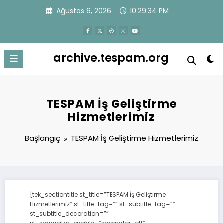
İçeriğe
Ağustos 6, 2026
10:29:34 PM
atla
archive.tespam.org
TESPAM İş Geliştirme
Hizmetlerimiz
Başlangıç
TESPAM İş Geliştirme Hizmetlerimiz
[tek_sectiontitle st_title=”TESPAM İş Geliştirme
Hizmetlerimiz” st_title_tag=”” st_subtitle_tag=””
st_subtitle_decoration=””
st_separator_enable=”separator_off”