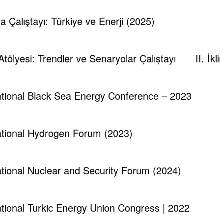
runch - Magazine & Blog
WordPress
Tema 2026 | Powered By
SpiceT
ma Çalıştayı: Türkiye ve Enerji (2025)
 Atölyesi: Trendler ve Senaryolar Çalıştayı
II. İ
national Black Sea Energy Conference – 2023
national Hydrogen Forum (2023)
national Nuclear and Security Forum (2024)
national Turkic Energy Union Congress | 2022