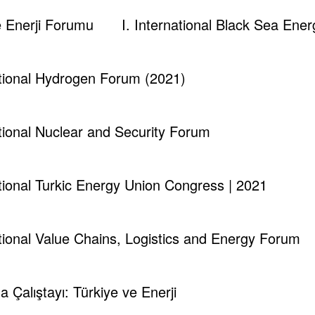
pluluklarının yaşadığı ve iletişimde olduğu
ve Enerji Forumu
I. International Black Sea En
eri, teknik-altyapısal-teknolojik-finansal-vb.
rı ve sektöre etki edecek diğer etkenler gibi
birliğini geliştirecek fikirler-stratejiler-projeler ve
ational Hydrogen Forum (2021)
farkındalık oluşturmak gayeli etkinlikler ve basın
ational Nuclear and Security Forum
fikir ve çalışma ile fikri altyapının
nin desteği ile; “fikir, kişi, proje, kurum, enerji
ational Turkic Energy Union Congress | 2021
dir.
almak için lütfen bizimle irtibata geçiniz.
ational Value Chains, Logistics and Energy Forum
ma Çalıştayı: Türkiye ve Enerji