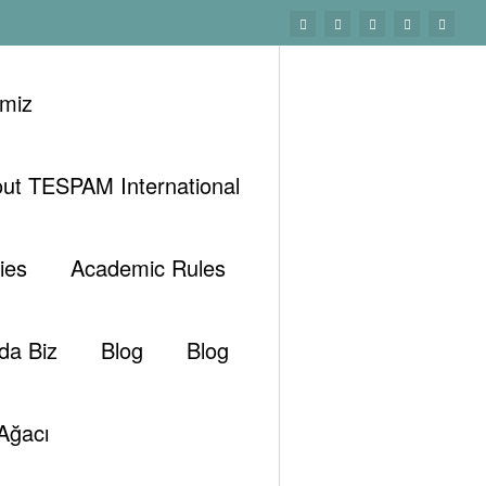
imiz
ut TESPAM International
Başlangıç
TEBAM Hakkında
ies
Academic Rules
da Biz
Blog
Blog
Ara
Ağacı
Ara