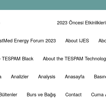
ç
2023 Öncesi Etkinlikler
stMed Energy Forum 2023
About IJES
Abo
e TESPAM Black
About the TESPAM Technolog
a
Analizler
Analysis
Anasayfa
Basın
e=”TEBAM Hakkında” st_title_tag=”” st_subtitle_tag=””
” st_separator_enable=”separator_off”
r” st_width=”st_fullwidth”
Bültenler
Burs ve Bağış
Contact
Cuma 
804151{padding-top: 50px !important;}”]
def doğrultusunda birlikte hareket etmesini