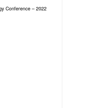
ergy Conference – 2022
MİNİ, MİKRO MODÜLER NÜKLEER
REAKTÖRLERİN (SMR) BUGÜNÜ ve YARINI?
Recent Comments
Görüntülenecek bir yorum yok.