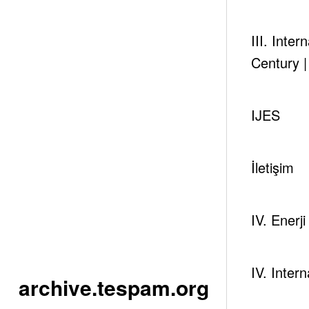
III. Inte
Century 
IJES
İletişim
IV. Enerj
IV. Inter
archive.tespam.org