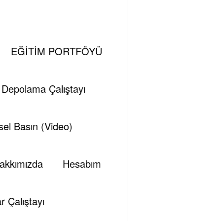
,
,
,
,
,
Dünya Petrol Tüketimi
Enerji
Enerji Politkaları
Fed
Gas
EĞİTİM PORTFÖYÜ
7)
i Depolama Çalıştayı
el Basın (Video)
 Haziran Perşembe
16 Haziran Cuma
akkımızda
Hesabım
80
46,82
r Çalıştayı
70
46,81