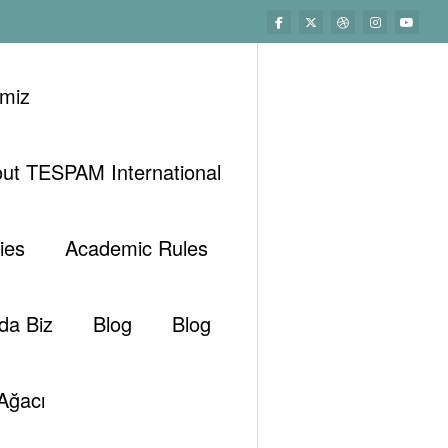
imiz
ut TESPAM International
ler
Bültenler
Haftalık Petrol Piyasası Bültenleri
Petrol Piyasasında Bu Hafta (12-16 Haziran 2017)
ies
Academic Rules
da Biz
Blog
Blog
Ağacı