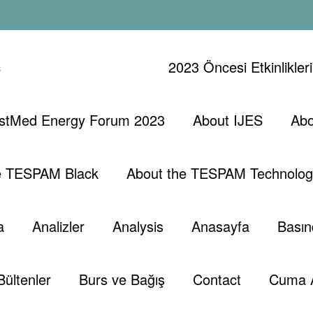
ç
2023 Öncesi Etkinlikler
stMed Energy Forum 2023
About IJES
Abo
12-16 Haziran
Başlangıç
Analiz
e TESPAM Black
About the TESPAM Technolog
a
Analizler
Analysis
Anasayfa
Basın
Bültenler
Burs ve Bağış
Contact
Cuma 