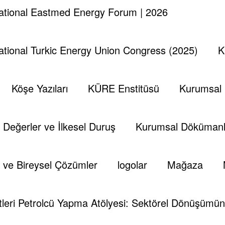
national Eastmed Energy Forum | 2026
national Turkic Energy Union Congress (2025)
K
şelerinin giderilememesi sebebi ile kayıpla kapatmıştır. OP
Köşe Yazıları
KÜRE Enstitüsü
Kurumsal
kim düşünce, uzatılan petrol üretim kısıtlaması anlaşması
an kalkacağı yönündedir. Bu durum da arz endişelerinin b
ır.
Değerler ve İlkesel Duruş
Kurumsal Dökümanl
ı ilk çeyreği için açıklanan tahmin verisine göre OPEC ülk
. Bu durum da piyasalardaki arz endişelerini daha da deri
 ve Bireysel Çözümler
logolar
Mağaza
k zor görünüyor. Arz endişeleri karşısında hareket ve ha
en önemli gündem maddesi arz endişelerinin giderilmesi
leri Petrolcü Yapma Atölyesi: Sektörel Dönüşümün 
kamlarda görmek hiç de şaşırtıcı olmaz.