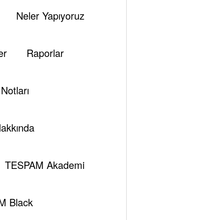
Neler Yapıyoruz
er
Raporlar
Notları
akkında
aker Hughes
Brent Petrol
Brent Petrol Ve
TESPAM Akademi
Musa Dilsiz
Opec
Şeyl Petrolü
Suudi
M Black