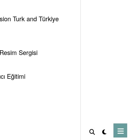
afından açıklanan verilere göre, geçen hafta toplam
ssion Turk and Türkiye
un süredir artmaya devam etmektedir.
 Resim Sergisi
ı Eğitimi
şim verisini içermektedir. Geçen hafta stok
ksine 2 milyon 750 bin varil artış gösterdi. Bu
rol fiyatlarına düşüş olarak yansıdı. ABD ham
ş benzin stoklarındaki beklenmeyen artış sebebiyle
9,33 milyon varil seviyelerinde seyretmiştir. Bu