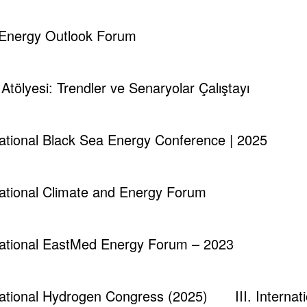
 arz endişelerinin etkisinde petrol fiyatları haftayı yine
d Energy Outlook Forum
rol ve WTI nın haftalık fiyat seyrini göstermektedir. Hafta
i Atölyesi: Trendler ve Senaryolar Çalıştayı
rnational Black Sea Energy Conference | 2025
rnational Climate and Energy Forum
rnational EastMed Energy Forum – 2023
rnational Hydrogen Congress (2025)
III. Intern