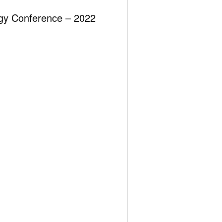
20
47,61
ergy Conference – 2022
92
47,37
 Haziran Perşembe
16 Haziran Cuma
69
44,25
22
44,24
81
44,94