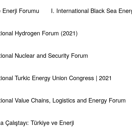
48,82
48,96
47,
ve Enerji Forumu
I. International Black Sea En
48,72
47,00
46,
ational Hydrogen Forum (2021)
ational Nuclear and Security Forum
13 Haziran Salı
14 Haziran Çarşamba
15
ational Turkic Energy Union Congress | 2021
46,01
45,94
44,
ational Value Chains, Logistics and Energy Forum
45,56
44,54
44,
46,57
46,49
44,
ma Çalıştayı: Türkiye ve Enerji