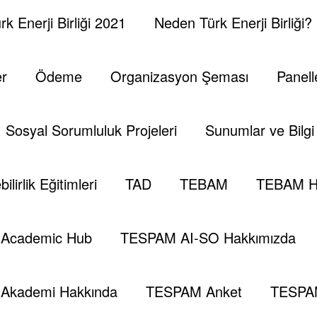
k Enerji Birliği 2021
Neden Türk Enerji Birliği?
er
Ödeme
Organizasyon Şeması
Panell
Sosyal Sorumluluk Projeleri
Sunumlar ve Bilgi 
ilirlik Eğitimleri
TAD
TEBAM
TEBAM H
D Ham Petrol
ABD Ham Petrol Stok
Arabistan
B
Academic Hub
TESPAM AI-SO Hakkımızda
ji Politkaları
Fed
Gas
Hedge
Merkez Bankası
Akademi Hakkında
TESPAM Anket
TESPA