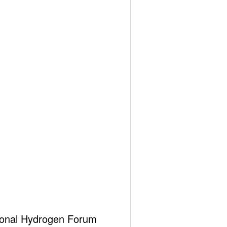
 kayıpla kapatarak Ağustos 2015 tarihinden bu tarafa
nın başlangıcından bitişine kadar fiyatların durumunu
ational Hydrogen Forum