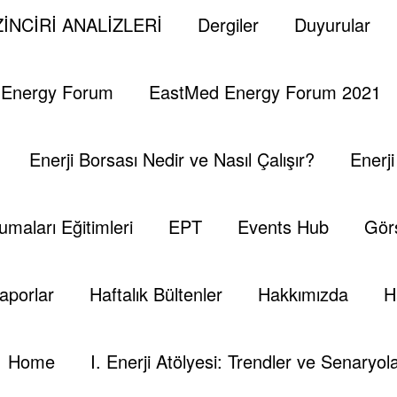
,
,
,
,
,
m Petrol Stok
Arabistan
Baker Hughes
Brent Petrol
Brent Petrol Ve WTI
İNCİRİ ANALİZLERİ
Dergiler
Duyurular
,
,
tan
UEA
Uluslararası Enerji Ajansı
 Yorumlar
 Energy Forum
EastMed Energy Forum 2021
Hafta (12-16 Haziran 201
Enerji Borsası Nedir ve Nasıl Çalışır?
Enerj
7)
umaları Eğitimleri
EPT
Events Hub
Görs
13 Haziran Salı
14 Haziran Çarşamba
15
aporlar
Haftalık Bültenler
Hakkımızda
H
48,32
48,18
46,
Home
I. Enerji Atölyesi: Trendler ve Senaryola
47,87
46,74
46,