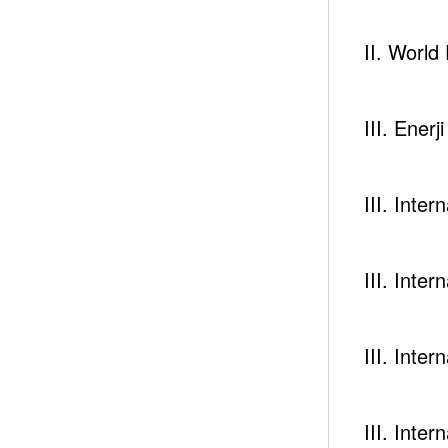
gibi yükselmedi, yatay seyir gösterdi. Giderilemeyen
en uzun haftalık kayıp serisini yaşamış oldu.
II. Worl
Aşağıdaki grafikler (Grafik 1 ve Grafik 2) Brent pet
bu iki grafikte görebiliriz.
III. Enerj
III. Inte
Haftalık Brent Petrol Varil Fiyatları
Grafik
1
:
III. Inte
Haftalık WTI Varil Fiyatları
Grafik
2
:
III. Inte
III. Inte