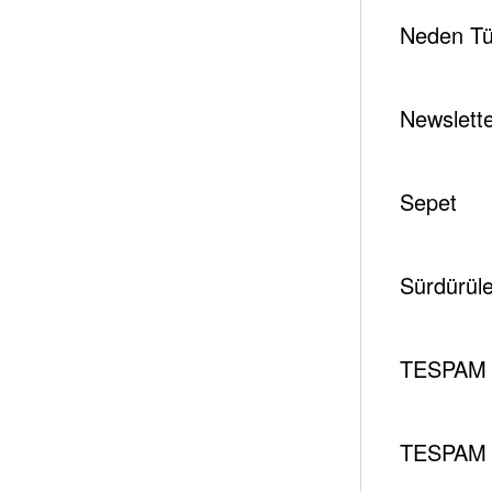
Yazar
Neden Tür
Newslett
tespambackup@gmail.com
Sepet
Sürdürüleb
Etiket
Abd
ABD Haftalık Ham Petrol Üretimi
AB
TESPAM 
WTI
Dünya Petrol Tüketimi
Enerji
Ener
Arabistan
UEA
Uluslararası Enerji Ajansı
TESPAM 