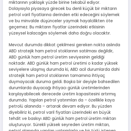
miktarının yaklaşık yüzde birine tekabül ediyor.
Dolayısıyla piyasaya girecek bu denli küçük bir miktarın
petrol varil fiyatlarına derinden etki edeceğini söylemek
ve bu minvalde düşünceler yaymak hayalcilikten öte
geçemez. Bu miktarın fiyatlar üzerindeki etkisinin
yüzeysel kalacağını söylemek daha doğru olacaktır.
Mevcut durumda dikkat çekilmesi gereken nokta aslında
ABD stratejik ham petrol stoklarının satılması değildir,
ABD günlük ham petrol üretim seviyesinin geldiği
noktadır. ABD günlük ham petrol üretimi o kadar yüksek
seviyelere ulaşmış durumda ki, ABD acil durumlarda dahi
stratejik ham petrol stoklarının tamamına ihtiyaç
duymayacak duruma geldi. Başka bir deyişle bahsedilen
durumlarda duyacağı ihtiyacı günlük üretimlerinden
karşılayabilecek derecede üretim kapasitesini artırmış
durumda. Yapılan petrol yatırımları da – özellikle kaya
petrolü alanında – artarak devam ediyor. Bu yüzden
diyebiliriz ki, petrol varil fiyatları üzerindeki en büyük
tehdit ve baskıyı ABD günlük ham petrol üretim miktarı
oluşturuyor. Sürekli yüksek seyreden üretim miktarı,
petrol alanında yapılan yatırımlarla ve bir türlü istenen