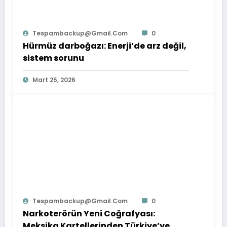
Tespambackup@gmail.com
0
Hürmüz darboğazı: Enerji’de arz değil,
sistem sorunu
Mart 25, 2026
Tespambackup@gmail.com
0
Narkoterörün Yeni Coğrafyası:
Meksika Kartellerinden Türkiye’ye