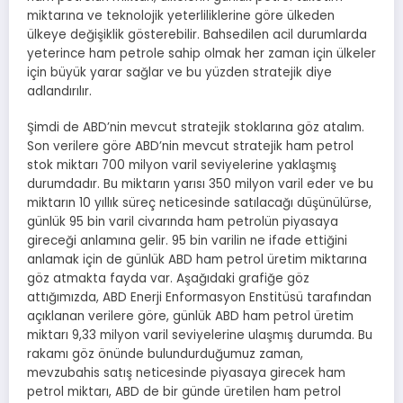
miktarına ve teknolojik yeterliliklerine göre ülkeden
ülkeye değişiklik gösterebilir. Bahsedilen acil durumlarda
yeterince ham petrole sahip olmak her zaman için ülkeler
için büyük yarar sağlar ve bu yüzden stratejik diye
adlandırılır.
Şimdi de ABD’nin mevcut stratejik stoklarına göz atalım.
Son verilere göre ABD’nin mevcut stratejik ham petrol
stok miktarı 700 milyon varil seviyelerine yaklaşmış
durumdadır. Bu miktarın yarısı 350 milyon varil eder ve bu
miktarın 10 yıllık süreç neticesinde satılacağı düşünülürse,
günlük 95 bin varil civarında ham petrolün piyasaya
gireceği anlamına gelir. 95 bin varilin ne ifade ettiğini
anlamak için de günlük ABD ham petrol üretim miktarına
göz atmakta fayda var. Aşağıdaki grafiğe göz
attığımızda, ABD Enerji Enformasyon Enstitüsü tarafından
açıklanan verilere göre, günlük ABD ham petrol üretim
miktarı 9,33 milyon varil seviyelerine ulaşmış durumda. Bu
rakamı göz önünde bulundurduğumuz zaman,
mevzubahis satış neticesinde piyasaya girecek ham
petrol miktarı, ABD de bir günde üretilen ham petrol