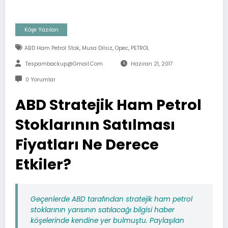
Köşe Yazıları
,
,
,
ABD Ham Petrol Stok
Musa Dilsiz
Opec
PETROL
Tespambackup@gmail.com
Haziran 21, 2017
0 Yorumlar
ABD Stratejik Ham Petrol
Stoklarının Satılması
Fiyatları Ne Derece
Etkiler?
Geçenlerde ABD tarafından stratejik ham petrol
stoklarının yarısının satılacağı bilgisi haber
köşelerinde kendine yer bulmuştu. Paylaşılan