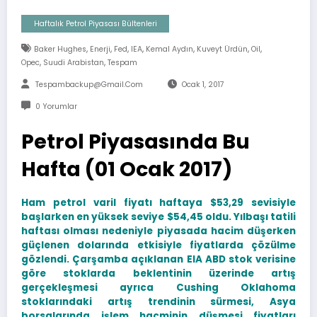
Haftalık Petrol Piyasası Bültenleri
,
,
,
,
,
,
,
Baker Hughes
Enerji
Fed
IEA
Kemal Aydın
Kuveyt Ürdün
Oil
,
,
Opec
Suudi Arabistan
Tespam
Tespambackup@gmail.com
Ocak 1, 2017
0 Yorumlar
Petrol Piyasasında Bu
Hafta (01 Ocak 2017)
Ham petrol varil fiyatı haftaya $53,29 sevisiyle
başlarken en yüksek seviye $54,45 oldu. Yılbaşı tatili
haftası olması nedeniyle piyasada hacim düşerken
güçlenen dolarında etkisiyle fiyatlarda çözülme
gözlendi. Çarşamba açıklanan EIA ABD stok verisine
göre stoklarda beklentinin üzerinde artış
gerçekleşmesi ayrıca Cushing Oklahoma
stoklarındaki artış trendinin sürmesi, Asya
borsalarında işlem hacminin düşmesi fiyatları