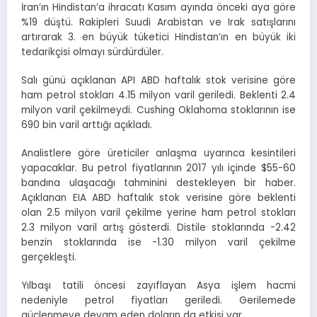
İran’ın Hindistan’a ihracatı Kasım ayında önceki aya göre
%19 düştü. Rakipleri Suudi Arabistan ve Irak satışlarını
artırarak 3. en büyük tüketici Hindistan’ın en büyük iki
tedarikçisi olmayı sürdürdüler.
Salı günü açıklanan API ABD haftalık stok verisine göre
ham petrol stokları 4.15 milyon varil geriledi. Beklenti 2.4
milyon varil çekilmeydi. Cushing Oklahoma stoklarının ise
690 bin varil arttığı açıkladı.
Analistlere göre üreticiler anlaşma uyarınca kesintileri
yapacaklar. Bu petrol fiyatlarının 2017 yılı içinde $55-60
bandına ulaşacağı tahminini destekleyen bir haber.
Açıklanan EIA ABD haftalık stok verisine göre beklenti
olan 2.5 milyon varil çekilme yerine ham petrol stokları
2.3 milyon varil artış gösterdi. Distile stoklarında -2.42
benzin stoklarında ise -1.30 milyon varil çekilme
gerçekleşti.
Yılbaşı tatili öncesi zayıflayan Asya işlem hacmi
nedeniyle petrol fiyatları geriledi. Gerilemede
güçlenmeye devam eden doların da etkisi var.