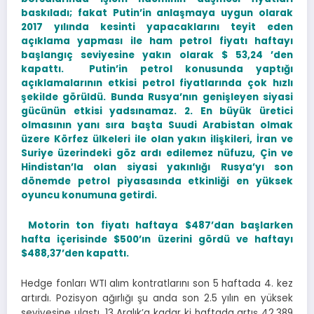
baskıladı; fakat Putin’in anlaşmaya uygun olarak
2017 yılında kesinti yapacaklarını teyit eden
açıklama yapması ile ham petrol fiyatı haftayı
başlangıç seviyesine yakın olarak $ 53,24 ’den
kapattı. Putin’in petrol konusunda yaptığı
açıklamalarının etkisi petrol fiyatlarında çok hızlı
şekilde görüldü. Bunda Rusya’nın genişleyen siyasi
gücünün etkisi yadsınamaz. 2. En büyük üretici
olmasının yanı sıra başta Suudi Arabistan olmak
üzere Körfez ülkeleri ile olan yakın ilişkileri, İran ve
Suriye üzerindeki göz ardı edilemez nüfuzu, Çin ve
Hindistan’la olan siyasi yakınlığı Rusya’yı son
dönemde petrol piyasasında etkinliği en yüksek
oyuncu konumuna getirdi.
Motorin ton fiyatı haftaya $487’dan başlarken
hafta içerisinde $500’ın üzerini gördü ve haftayı
$488,37’den kapattı.
Hedge fonları WTI alım kontratlarını son 5 haftada 4. kez
artırdı. Pozisyon ağırlığı şu anda son 2.5 yılın en yüksek
seviyesine ulaştı. 13 Aralık’a kadar ki haftada artış 42.389