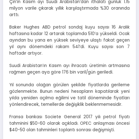
Çin’in Kasım ayı Suudi Arabistan’dan ithalatı günlük 1.15
milyon varile çıkarak yıllık karşılaştırmada %30 oranında
arttı.
Baker Hughes ABD petrol sondaj kuyu sayısı 16 Aralık
haftasına kadar 12 artarak toplamda 510’a yükseldi. Ocak
ayından bu yana en yüksek seviyeye ulaştı fakat geçen
yıl aynı dönemdeki rakam 541’di. Kuyu sayısı son 7
haftadır artıyor.
Suudi Arabistan’ın Kasım ayı ihracatı üretimin artmasına
rağmen geçen aya göre 176 bin varil/gün geriledi.
Yıl sonunda olağan görülen şekilde fiyatlarda gerileme
gözlenmekte. Bunun nedeni hesapların kapatılarak yeni
yılda yeniden açılma eğilimi ve tatil döneminde fiyatları
yönlendirecek, temellerde değişiklik beklenmemesidir.
Fransa bankası Societe General 2017 yılı petrol fiyatı
tahminini $50-60 olarak açıkladı. OPEC anlaşması öncesi
$40-50 olan tahminleri toplantı sonrası değişmişti.