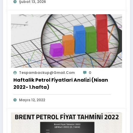
Şubat 13, 2026
Tespambackup@gmail.com
0
Haftalik Petrol Fi̇yatlari Anali̇zi̇ (Ni̇san
2022- 1.hafta)
Mayıs 12, 2022