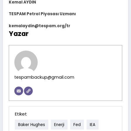
Kemal AYDIN
TESPAM Petrol Piyasası Uzmanı
kemalaydin@tespam.org/tr
Yazar
tespambackup@gmail.com
Etiket
Baker Hughes
Enerji
Fed
IEA