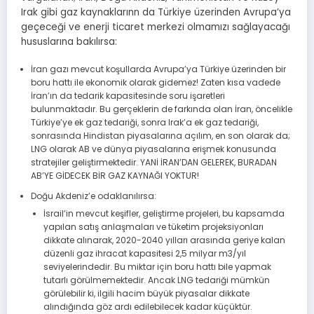
Irak gibi gaz kaynaklarınn da Türkiye üzerinden Avrupa’ya
geçeceği ve enerji ticaret merkezi olmamızı sağlayacağı
hususlarına bakılırsa:
İran gazı mevcut koşullarda Avrupa’ya Türkiye üzerinden bir
boru hattı ile ekonomik olarak gidemez! Zaten kısa vadede
İran’ın da tedarik kapasitesinde soru işaretleri
bulunmaktadır. Bu gerçeklerin de farkında olan İran, öncelikle
Türkiye’ye ek gaz tedariği, sonra Irak’a ek gaz tedariği,
sonrasında Hindistan piyasalarına açılım, en son olarak da;
LNG olarak AB ve dünya piyasalarına erişmek konusunda
stratejiler geliştirmektedir. YANİ İRAN’DAN GELEREK, BURADAN
AB’YE GİDECEK BİR GAZ KAYNAĞI YOKTUR!
Doğu Akdeniz’e odaklanılırsa:
İsrail’in mevcut keşifler, geliştirme projeleri, bu kapsamda
yapılan satış anlaşmaları ve tüketim projeksiyonları
dikkate alınarak, 2020-2040 yılları arasında geriye kalan
düzenli gaz ihracat kapasitesi 2,5 milyar m3/yıl
seviyelerindedir. Bu miktar için boru hattı bile yapmak
tutarlı görülmemektedir. Ancak LNG tedariği mümkün
görülebilir ki, ilgili hacim büyük piyasalar dikkate
alındığında göz ardı edilebilecek kadar küçüktür.