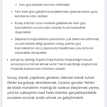
İran gaz tedarik hacmini arttırabilir.
Yeni Azeri gaz geliştirme projelerinden gelecek bütün gazı
kendisine satın alabilir.
Kuzey Irak’tan uzun vadede gelebilecek olan gaz
kaynaklarını ucuza satın alarak, ticari faaliyetleri
düşünebilir.
Depolama kapasitesini planlarının çok ötesinde arttırarak,
ucuza tedarik ettiği gazların satışı, pahalı gaz
kaynaklarının da iç piyasada tüketilmesi yolu ile ticari
seçenekler deneyebilir.
Şanghay İşbirliği Örgütü Enerji Kulübü başkanlığını büyük
amaçlarına hizmet etmek ve bir Türk Enerji Birliği oluşturmak
maksatlı kullanması mümkün olabilir.
Sonuç olarak, yapılması gereken; bilimsel olarak tutarlı
fikirler kurgulayıp desteklemek, tutarsız görülen fikirleri
de klasik muhalefet mantığı ile sadece eleştirmek yerine,
yerli bir yaklaşımla nasıl farklı atılımlar gerçekleştirilebilir
sorularını sorarak analiz etmek ve geliştirmektir.