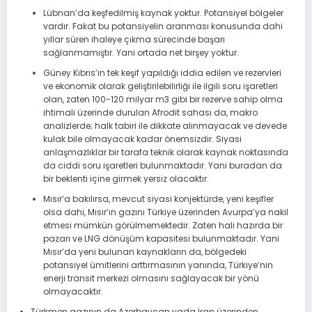
Lübnan’da keşfedilmiş kaynak yoktur. Potansiyel bölgeler
vardır. Fakat bu potansiyelin aranması konusunda dahi
yıllar süren ihaleye çıkma sürecinde başarı
sağlanmamıştır. Yani ortada net birşey yoktur.
Güney Kıbrıs’ın tek keşif yapıldığı iddia edilen ve rezervleri
ve ekonomik olarak geliştirilebilirliği ile ilgili soru işaretleri
olan, zaten 100-120 milyar m3 gibi bir rezerve sahip olma
ihtimali üzerinde durulan Afrodit sahası da, makro
analizlerde; halk tabiri ile dikkate alınmayacak ve devede
kulak bile olmayacak kadar önemsizdir. Siyasi
anlaşmazlıklar bir tarafa teknik olarak kaynak noktasında
da ciddi soru işaretleri bulunmaktadır. Yani buradan da
bir beklenti içine girmek yersiz olacaktır.
Mısır’a bakılırsa, mevcut siyasi konjektürde, yeni keşifler
olsa dahi, Mısır’ın gazını Türkiye üzerinden Avurpa’ya nakil
etmesi mümkün görülmemektedir. Zaten hali hazırda bir
pazarı ve LNG dönüşüm kapasitesi bulunmaktadır. Yani
Mısır’da yeni bulunan kaynakların da, bölgedeki
potansiyel ümitlerini arttırmasının yanında, Türkiye’nin
enerji transit merkezi olmasını sağlayacak bir yönü
olmayacaktır.
Türkmen gazının da Azerbaycan yada İran üzerinden