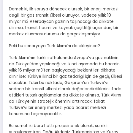
Demek ki, ilk soruya dönecek olursak, bir enerji merkezi
değil, bir gaz transit ülkesi olunuyor. Sadece yıllık 10
milyar m3 Azerbaycan gazının taşınacağı da dikkate
alınırsa, transit hacmi ve kaynak çeşitliliği açısından, bir
merkez olunması durumu da gerçekleşemiyor.
Peki bu senaryoya Türk Akımı’nı da ekleyince?
Türk Akımı’nın farklı safhalarında Avrupa’ya gaz naklinin
de Türkiye’den yapılacağı ve ikinci aşamada bu hacmin
yıllık 16 milyar m3’ten başlayacağı beklentileri dikkate
alınır ise; Türkiye ikinci bir gaz tedariği için de geçiş ülkesi
olacaktır. Tabii bu noktada, Gazprom’un Türkiye’yi
sadece bir transit ülkesi olarak değerlendirdiklerini ifade
ettikleri tutarlı açıklamalar da dikkate alınırsa, Türk Akımı
da Türkiye’nin stratejik önemini arttıracak, fakat
Türkiye’yi bir enerji merkezi yada ticaret merkezi
konumuna taşımayacaktır.
Bu somut iki boru hattı projesine ek olarak, sürekli
vurgulanan; İran, Doğu Akdeniz, Türkmenistan ve Kuzey