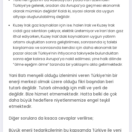
Türkiye’ye gelerek, oradan da Avrupa’ya geçmesi ekonomik
olarak mümkün değildir! Kaldı ki, siyasi olarak da uygun
altyapı oluşturulabilmiş değildir.
Kuzey Irak gaz kaynakları için ise; halen Irak ve Kuzey Irak
ciddi gaz sıkıntıları çekiyor, elektrik üretemiyor ve İran’dan gaz
ithal ediyorken, Kuzey Irak’daki kaynakların uygun yatırım
ortamı oluştuktan sonra geliştirilmesi, sonrasında iç talebi
karşılaması ve sonrasında kendisi için daha ekonomik bir
pazar olacak Türkiye’nin ihtiyacına takviyede bulunduktan
sonra eğer kalırsa Avrupa’ya nakil edilmesi; yine halk dilinde
“ölme eşeğim ölme” tarzında bir yaklaşımı akla getirmektedir.
Yani Batı menşeili olduğu izlenimini veren Türkiye’nin bir
enerji merkezi olmak üzere olduğu fikri başından beri
tutarlı değildir. Tutarlı olmadığı için milli ve yerli de
değildir. Bize hizmet etmemektedir. Hatta belki de çok
daha büyük hedeflere niyetlenmemize engel teşkil
etmektedir.
Diğer sorulara da kısaca cevaplar verilirse;
Büyük enerji tedarikçilerinin bu kapsamda Türkiye ile yeni