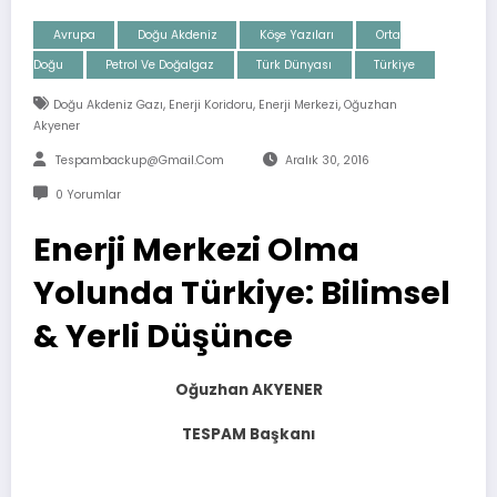
Avrupa
Doğu Akdeniz
Köşe Yazıları
Orta
Doğu
Petrol Ve Doğalgaz
Türk Dünyası
Türkiye
,
,
,
Doğu Akdeniz Gazı
Enerji Koridoru
Enerji Merkezi
Oğuzhan
Akyener
Tespambackup@gmail.com
Aralık 30, 2016
0 Yorumlar
Enerji Merkezi Olma
Yolunda Türkiye: Bilimsel
& Yerli Düşünce
Oğuzhan AKYENER
TESPAM Başkanı