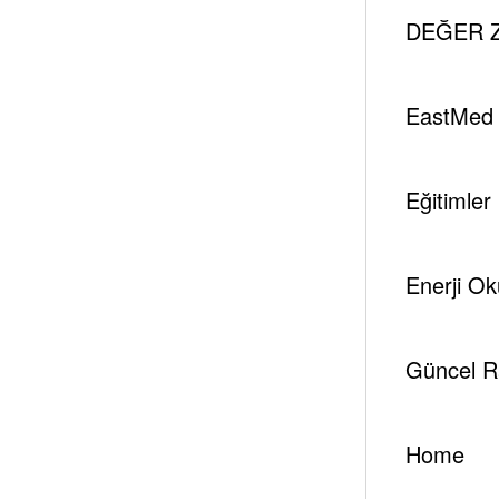
0 Yorumlar
DEĞER Z
Yeni Suudi Veliahtı & 
EastMed
Suudi Arabistan Kralı Selman bin Abdülaziz yayınla
Nayef’i azlederek, yerine birinci veliahtı olarak oğ
Eğitimler
Aslında kral olmasına rağmen ülke yönetimindeki etk
şeklinde yapılmış olması, bu atamanın uluslararas
Enerji Ok
Özellikle Batı yanlısı ve liberal tutumları ile dikk
ülkedeki iç dengelerdeki ABD parmağının da varlığın
Güncel R
Ayrıca bin Selman’ın 21 Haziran’da verdiği demecind
ettiği demeci, yeni veliahtın ne derece güdümlü ve 
Home