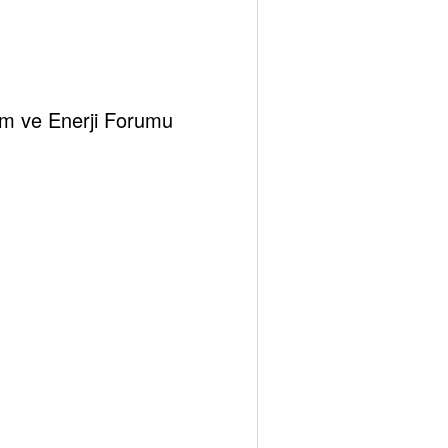
,
lunma hayalleri,
klim ve Enerji Forumu
ularda fetva verebilmesinin sağlanması kapsamındaki