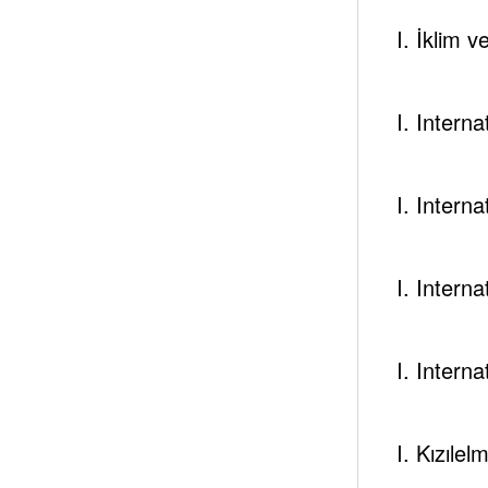
Zaten 1. Veliaht olarak ataması yapıldığı gün, geliş
I. İklim 
mücadeleleri gün yüzüne çıkarmaktadır.
Aynı hanedandan gelen Prens Halid bin Farhan’ın da
I. Intern
kendilerine hizmet edeceğinden emindir. Hatta bin Se
tarzındaki Alman basınına yaptığı demeçleri de Avr
I. Intern
Peki yeni 1. Veliaht Muhammed bin Selman kimdir
Bin Selman, genç, risk almaktan çekinmeyen, cürretk
I. Intern
kralın yaklaşık 2 ay önce görevi devralması ile birl
Bakanlığı süresince, özellikle Yemen’deki Husi’lere
I. Intern
organize etmesi ile dünyaca tanınmaya başlamıştır.
I. Kızılel
Bu askeri hamlelerin yanı sıra,