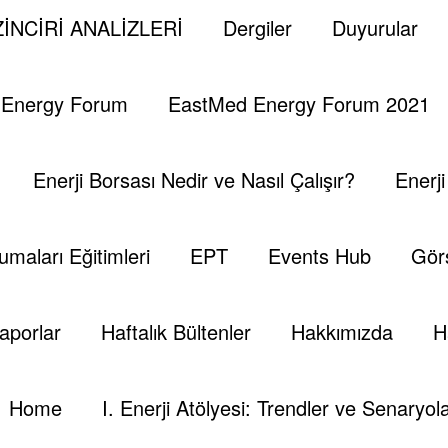
İNCİRİ ANALİZLERİ
Dergiler
Duyurular
Artan Kaos Riski
 Energy Forum
EastMed Energy Forum 2021
dığı kraliyet fermanıyla ülkenin veliaht prensini değiş
lu Muhammed bin Selman’ı getirmiştir.
Enerji Borsası Nedir ve Nasıl Çalışır?
Enerj
in taraflar arasındaki dengeler gözetildiğinde, hayli zor 
ı arenada ciddi yankı uyandırmasına sebep olmuştur.
umaları Eğitimleri
EPT
Events Hub
Görs
at çeken yeni genç veliahtın atamasının Trump ziyareti sonr
ı aşikar etmiştir.
aporlar
Haftalık Bültenler
Hakkımızda
H
e, Suudi Arabistan’la savaşın başlamasını beklemeyecekle
tehlikeli olduğunu göstermektedir.
Home
I. Enerji Atölyesi: Trendler ve Senaryola