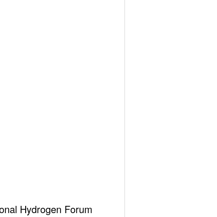
kinmeyen ve adım adım babasının da desteği ile
ği ile arzu ettiği pozisyonu elde etmeyi
diren çok önemli hususlardaki emirleri de kabul
ational Hydrogen Forum