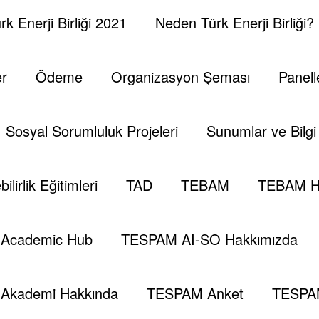
k Enerji Birliği 2021
Neden Türk Enerji Birliği?
er
Ödeme
Organizasyon Şeması
Panell
Sosyal Sorumluluk Projeleri
Sunumlar ve Bilgi 
ilirlik Eğitimleri
TAD
TEBAM
TEBAM H
er
Opec
Selman Bin Abdülaziz
Veliaht Muhammed
Academic Hub
TESPAM AI-SO Hakkımızda
Akademi Hakkında
TESPAM Anket
TESPA