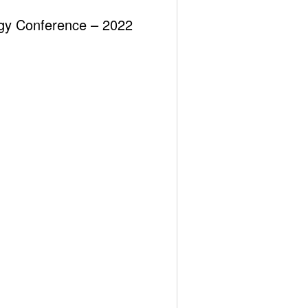
yi olduğu” şeklinde yankı bulması da oynanan kirli
ergy Conference – 2022
tir. Çünkü ABD de, İsrail de bin Selman’ın
itikalarını da finansal olarak desteklemektedir.”
ıkan hali hazırdaki Suudi kralının oğludur. Yeni
nmıştır.
öldürülmesi ile sonuçlanan hava saldırılarını