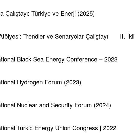
eri, petrolün ekonomideki payını azaltma planları ve 2030 vizyonu
ma Çalıştayı: Türkiye ve Enerji (2025)
n’ı kurma ve sonrasında da Şii İran’a karşı askeri müdahalede bu
 yeni silah satış anlaşmalarının koordinasyonu,
 Atölyesi: Trendler ve Senaryolar Çalıştayı
II. İ
da yaşanan istikrarsızlıklar,
Londra borsalarında satılması önerileri,
national Black Sea Energy Conference – 2023
l destekler,
r,
national Hydrogen Forum (2023)
n kırılarak, ulemanın sadece ülke politikaları ile çelişmeyen kon
national Nuclear and Security Forum (2024)
litik ve istihbarat operasyonları,
an özelleştirme programları,
national Turkic Energy Union Congress | 2022
u