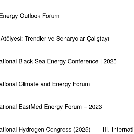
erini ortaya koyarak, gündeme oturmuştur.
d Energy Outlook Forum
ed bin Nayef’i devirmek için açık hamleler yapmaktan çe
ığı aşikar olan Katar krizi sürecinde, yine ABD’nin deste
i Atölyesi: Trendler ve Senaryolar Çalıştayı
k karşısında da Orta Doğu ve Müslüman dünyasını ilgilen
rnational Black Sea Energy Conference | 2025
inin geri çevrilmesi,
rnational Climate and Energy Forum
an vazgeçmesi,
rnational EastMed Energy Forum – 2023
ındaki dayatmaların yer alması,
lik hamlelerin finanse edilmeye başlanması
rnational Hydrogen Congress (2025)
III. Intern