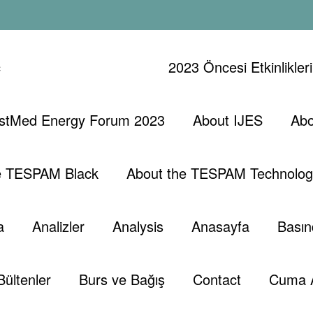
ç
2023 Öncesi Etkinlikler
stMed Energy Forum 2023
About IJES
Abo
aos Riski
e TESPAM Black
About the TESPAM Technolog
a
Analizler
Analysis
Anasayfa
Basın
Bültenler
Burs ve Bağış
Contact
Cuma 
,
,
Selman Bin Abdülaziz
Veliaht Muhammed Bin Selman Kimdi
Tesp