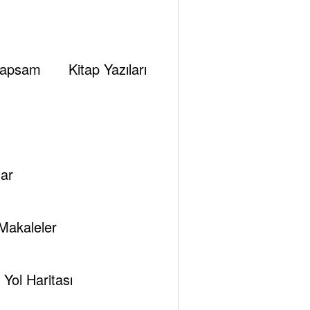
ın yapılması sayesinde de, istediği zaman Suudi
fazla hoşuna gidecek bir hamle olarak algılanacaktır.
apsam
Kitap Yazıları
us petrol şirketlerinin de ülkesinde önemli yatırımlar
rilmesi gerektiğini göstermektedir.
karlarına göre aynı anda hem rakip, hem dost, hem
lüğünü gözeterek, gelişmeleri iyi değerlendirmesi ve
ar
ktedir.
daha büyük bir kaosun eşiğindedir. Bu kaosta
Makaleler
Yol Haritası