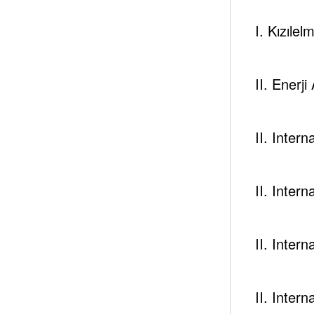
Ülkesi için ortaya koyduğu daha liberal politika öneril
I. Kızılel
Bir Sünni birliğe liderlik edecek büyük Suudi Arabista
ABD ile yapılan büyük boyutlardaki silah ticaretleri ve
II. Enerji
Bu süreçte ülkedeki memur maaşları ile ilgili politikalar
Aramco’nun başlangıç olarak %5 hissesinin Newyork ve 
II. Inter
Irak ve Suriye’de bazı radikal gruplara sağladığı finansa
İsrail ile başlattığı ticari ve diplomatik (sıcak) ikili ilişkile
Bu ilişkiler neticesinde Hamas’ın kara listeye alınması,
II. Inter
Ülkede dini otorite, dini kurallar ve ulemanın etkisini
yaptırımlar,
II. Inter
Yemen yönetiminde etkinliğini arttırmak için yürütülen po
Ülke genelinde sahip olunan kurumlar ile ilgili hazırlan
II. Inter
Ve üstlendiği Katar krizi sürecinin genel koordinasyon