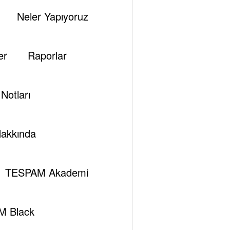
Neler Yapıyoruz
er
Raporlar
Notları
akkında
 Bin Selman Kimdi
TESPAM Akademi
M Black