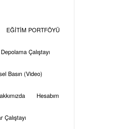
EĞİTİM PORTFÖYÜ
tirmiştir. Bu ferman kapsamında yeğeni Muhammed bin
i Depolama Çalıştayı
olan bu hamlenin Katar krizi sürecinde bir iç devrim
el Basın (Video)
asında başlatılan süreçler kapsamında ifa edilmesi,
akkımızda
Hesabım
rini, savaşı İran’ın içine taşıyacaklarını ifade
r Çalıştayı