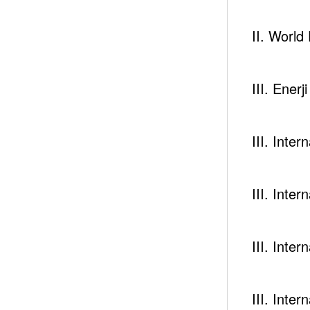
ile de iki yıllık hızlı yükseliş sürecinde farklı yönl
II. Worl
Katar’ın yakın dostu olan, eski 1. Veliaht Muhamm
ilerleyen bin Selman, ABD tarafından düğmeye basıld
III. Enerj
başarmıştır. Ve tabiki kendisine sağlanan bu deste
ederek, uygulamaya başlamıştır.
III. Inte
Bu emirlerden sadece;
Türkiye’nin Suudi Arabistan’da bir askeri üs kurma taleb
III. Inte
Katar’a yönelik ortaya konan barış paketinde özellikle:
Türkiye ile giriştiği ortak askeri işbirliği planlarınd
III. Inte
Türkiye’nin Katar’daki üssünün kapatılması konular
Türkiye’nin İslam dünyasında etkinliğini kırmaya yöne
III. Inte