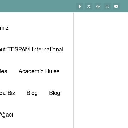
imiz
ut TESPAM International
Başlangıç
Analizler
Köşe Yazıları
Yeni Suudi Veliahtı & Artan Kaos Riski
ies
Academic Rules
da Biz
Blog
Blog
Ağacı
ambackup@gmail.com
Haziran 29, 2017