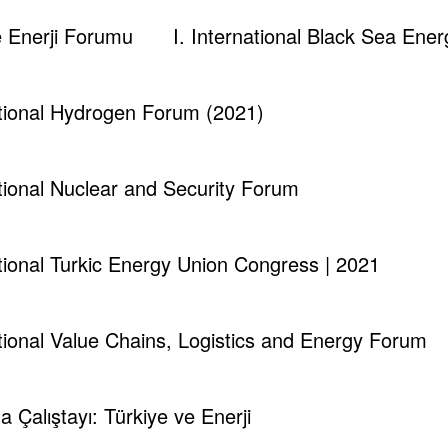
menin İsrail basınında “Atamanın İsrail ve ABD için çok i
ve Enerji Forumu
I. International Black Sea En
 bin Selman için: “Kendisi ABD’nin desteği ile yükselmiş
ational Hydrogen Forum (2021)
lman İsrail’in Gazze’deki Filistinlilere uyguladığı göç pol
upa’da olumlu yankı bulmuştur.
ational Nuclear and Security Forum
?
ar, tecrübesizliğine rağmen kariyer basamaklarını hızla ç
ational Turkic Energy Union Congress | 2021
ikte 2. Veliaht prens ve ülkenin savunma bakanı olarak ata
 karşı düzenlenen ve yerine göre birçok masum sivilin de 
ational Value Chains, Logistics and Energy Forum
ma Çalıştayı: Türkiye ve Enerji