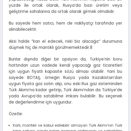
yüzde ile ortak olarak, Rusya’da bazı üretim veya
geliştirme sahalarına da ortak olarak girmek olmalıdır.
Bu sayede hem satıcı, hem de nakliyatçı tarafında yer
alınabilecektir.
Aksi halde “karı el edecek, riski biz alacağız” durumuna
düşmek hiç de mantıklı görülmemektedir.8
Bunlar dışında diğer bir opsiyon da, Türkiye’nin boru
hattından uzun vadede kendi yapacağı gaz ticaretleri
için uygun fiyatlı kapasite sözü alması olabilir. Yani bu
sayede BOTAŞ, örneğin Rusya yada Kazakistan’dan
uygun fiyata gaz satın alıp, onu eski Rus gaz sisteminden
Türk Akımı’na kadar getirip, Türk Akımı’ndan da Türkiye’de
yada Avrupa’da satabilme imkanı bulabilir. Bu seçenek
de değerlendirme için uygundur.
Özetle:
Karlı, mantıklı ve kabul edilebilir olmayan Türk Akımı’nın Türk
kara sahası içinde kalan kısmının işletmesini ve sahipliğini