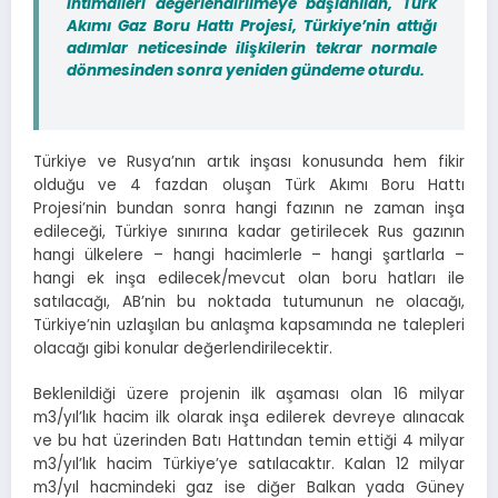
ihtimalleri değerlendirilmeye başlanılan, Türk
Akımı Gaz Boru Hattı Projesi, Türkiye’nin attığı
adımlar neticesinde ilişkilerin tekrar normale
dönmesinden sonra yeniden gündeme oturdu.
Türkiye ve Rusya’nın artık inşası konusunda hem fikir
olduğu ve 4 fazdan oluşan Türk Akımı Boru Hattı
Projesi’nin bundan sonra hangi fazının ne zaman inşa
edileceği, Türkiye sınırına kadar getirilecek Rus gazının
hangi ülkelere – hangi hacimlerle – hangi şartlarla –
hangi ek inşa edilecek/mevcut olan boru hatları ile
satılacağı, AB’nin bu noktada tutumunun ne olacağı,
Türkiye’nin uzlaşılan bu anlaşma kapsamında ne talepleri
olacağı gibi konular değerlendirilecektir.
Beklenildiği üzere projenin ilk aşaması olan 16 milyar
m3/yıl’lık hacim ilk olarak inşa edilerek devreye alınacak
ve bu hat üzerinden Batı Hattından temin ettiği 4 milyar
m3/yıl’lık hacim Türkiye’ye satılacaktır. Kalan 12 milyar
m3/yıl hacmindeki gaz ise diğer Balkan yada Güney