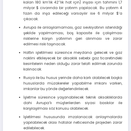
kalan 180 km’lik 42’’lik hat için) inşası için tahmini 1,7
milyar $ civarında bir yatırım yapılacak. Bu yatırım 4
fazın da inşa edileceği varsayılır ise 6 milyar $’a
çıkacak.
Avrupa ile anlaşılamaması, gaz sevkiyatının istenildiği
şekilde yapılmaması, boş kapasite ile çalışılması
risklerine karşın yatırımın geri alınması ve zarar
edilmesi riski taşınacak.
Hattın işletilmesi süresince meydana gelecek ve gaz
naklini etkileyecek bir aksaklık sebebi gaz ticaretindeki
kesintelerin neden olduğu zarar telafi edilmek zorunda
kalınacak.
Rusya ile bu husus yerinde daha karlı olabilecek başka
hususlarda müzakereler yapabilme imkanı varken,
imkanlar bu yönde değerlendirilecek.
İşletme süresince yaşanabilecek teknik aksaklıklarda
dahi Avrupa’lı müşterilerden siyasi baskılar ile
karşılaşılması söz konusu olabilecek.
İşletilmesi hususunda imzalanacak anlaşmalarda
yapılabilecek olası hatalar neticesinde projeden zarar
edilebilecek.