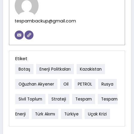
tespambackup@gmail.com
Etiket
Botaş
Enerji Politkaları
Kazakistan
Oğuzhan Akyener
Oil
PETROL
Rusya
Sivil Toplum
Strateji
Tespam
Tespam
Enerji
Türk Akımı
Türkiye
Uçak Krizi