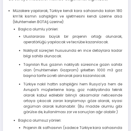
Müzakere yapılarak, Türkiye kendi kara sahasında kalan 180
km’lik kısmın sahipliğini ve işletmesini kendi üzerine alsa
(Muhtemelen BOTAŞ üzerine):
Başlıca olumlu yönleri:
Uluslararası büyük bir projenin ortağı olunarak,
operatörlüğü yapılacak ve tecrübe kazanılacak.
Nakliyat süreçleri hususunda en ince detaylara kadar
bilgi sahibi olunacak.
Taşınılan Rus gazının nakliyatı süresince gazın sahibi
olan (muhtemelen Gazprom) şirketten 1000 m3 gaz
başına tarife ücreti alınarak para kazanılacak.
Türkiye nakil hattın sahipliğini hem Rusya’ya hem de
Avrupa’lı müşterilerine karşı, gaz nakliyatında teknik
olarak kabul edilebilir bilinçli aksamalar neticesinde
ortaya çıkacak zararı karşılamayı göze alarak, siyasi
argüman olarak kullanabilir. (Bu madde olumlu gibi
görülse de, kullanılması zor ve sonuçları ağır olabilir.)
Başlıca olumsuz yönleri:
Projenin ilk safhasının (sadece Türkiye kara sahasında