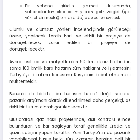
Bir yabancı şirketin işletmesi durumunda,
yabancılardan elde edilmiş olan gelir vergisi (çok
yüksek bir meblağ olmasa da) elde edilemeyecek.
Olumlu ve olumsuz yönleri incelendiğinde görüleceği
üzere, yapılacak tercih karlı ve etkili bir projeye de
dönüşebilecek, zarar edilen bir projeye de
dönüşebilecektir.
Ayrıca asıl zor ve maliyetli olan 910 km deniz hattından
sonra 180 km’lik kara hattının tüm haklarını ve işletmesini
Türkiye’ye bırakma konusunu Rusya’nın kabul etmemesi
muhtemeldir.
Bununla da birlikte, bu hususun hedef değil, sadece
pazarlık argümanı olarak dillendirilmesi daha gerçekçi, az
riskli bir tutum olarak görülebilecektir.
Uluslararası gaz nakil projelerinde, asıl kontrolü elinde
bulunduran ve kar sağlayan taraf genellikle üretici ve
gazın satışını yapan taraftır. Yani Türkiye’nin de pazarlık
yapabileceği husus belki Türk Akımı’nın hepsine belli bir