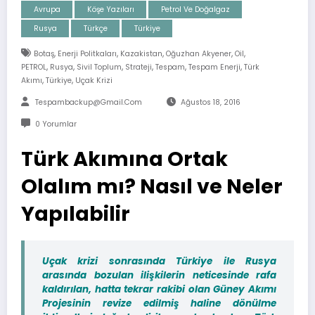
Avrupa
Köşe Yazıları
Petrol Ve Doğalgaz
Rusya
Türkçe
Türkiye
,
,
,
,
,
Botaş
Enerji Politkaları
Kazakistan
Oğuzhan Akyener
Oil
,
,
,
,
,
,
PETROL
Rusya
Sivil Toplum
Strateji
Tespam
Tespam Enerji
Türk
,
,
Akımı
Türkiye
Uçak Krizi
Tespambackup@gmail.com
Ağustos 18, 2016
0 Yorumlar
Türk Akımına Ortak
Olalım mı? Nasıl ve Neler
Yapılabilir
Uçak krizi sonrasında Türkiye ile Rusya
arasında bozulan ilişkilerin neticesinde rafa
kaldırılan, hatta tekrar rakibi olan Güney Akımı
Projesinin revize edilmiş haline dönülme