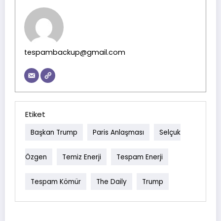
tespambackup@gmail.com
Etiket
Başkan Trump
Paris Anlaşması
Selçuk
Özgen
Temiz Enerji
Tespam Enerji
Tespam Kömür
The Daily
Trump