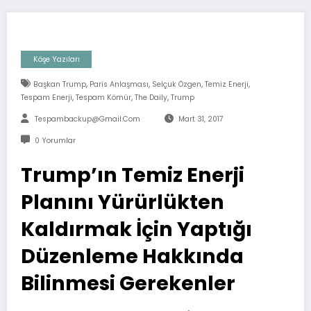
Köşe Yazıları
,
,
,
,
Başkan Trump
Paris Anlaşması
Selçuk Özgen
Temiz Enerji
,
,
,
Tespam Enerji
Tespam Kömür
The Daily
Trump
Tespambackup@gmail.com
Mart 31, 2017
0 Yorumlar
Trump’ın Temiz Enerji
Planını Yürürlükten
Kaldırmak İçin Yaptığı
Düzenleme Hakkında
Bilinmesi Gerekenler