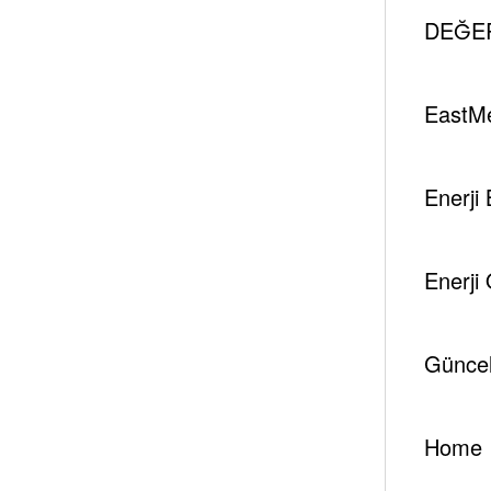
DEĞER
EastM
Enerji 
Enerji
Güncel
Home