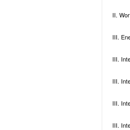
II. Wo
III. En
III. I
III. I
III. I
III. I