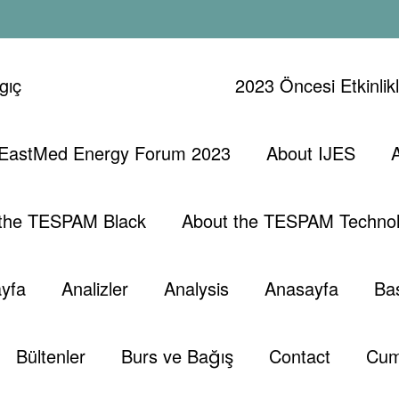
gıç
2023 Öncesi Etkinlik
 EastMed Energy Forum 2023
About IJES
 the TESPAM Black
About the TESPAM Technol
yfa
Analizler
Analysis
Anasayfa
Ba
Bültenler
Burs ve Bağış
Contact
Cum