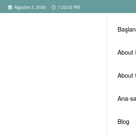
İçeriğe
Ağustos 3, 2026
7:23:03 PM
atla
Başlan
About
About
Ana-sa
Blog