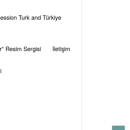
Session Turk and Türkiye
er” Resim Sergisi
İletişim
i