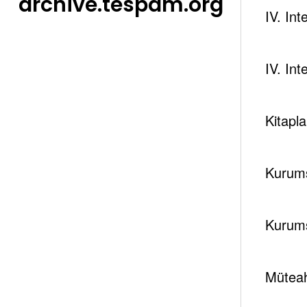
archive.tespam.org
IV. In
IV. In
Kitapla
Kurums
Kurums
Müteah