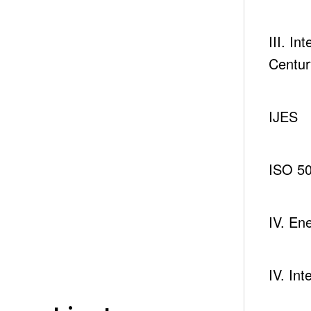
III. I
Centur
IJES
ISO 50
IV. Ene
IV. In