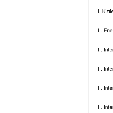
I. Kızı
II. Ene
II. In
II. In
II. In
II. In