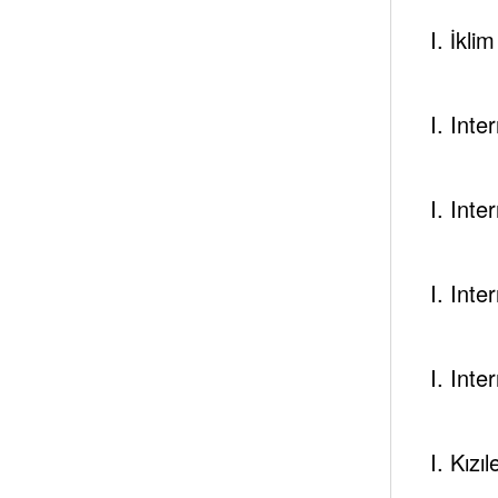
I. İkli
I. Int
I. Int
I. Int
I. Int
I. Kızı