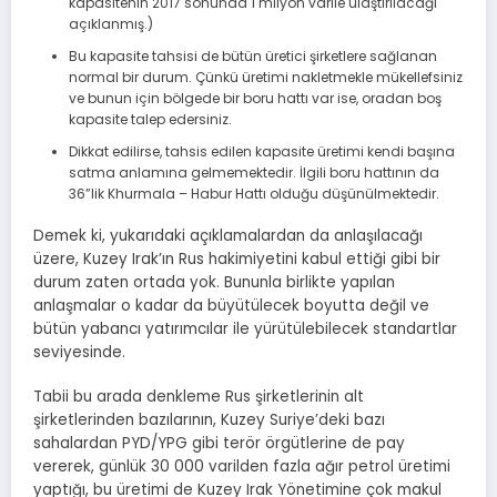
kapasitenin 2017 sonunda 1 milyon varile ulaştırılacağı
açıklanmış.)
Bu kapasite tahsisi de bütün üretici şirketlere sağlanan
normal bir durum. Çünkü üretimi nakletmekle mükellefsiniz
ve bunun için bölgede bir boru hattı var ise, oradan boş
kapasite talep edersiniz.
Dikkat edilirse, tahsis edilen kapasite üretimi kendi başına
satma anlamına gelmemektedir. İlgili boru hattının da
36”lik Khurmala – Habur Hattı olduğu düşünülmektedir.
Demek ki, yukarıdaki açıklamalardan da anlaşılacağı
üzere, Kuzey Irak’ın Rus hakimiyetini kabul ettiği gibi bir
durum zaten ortada yok. Bununla birlikte yapılan
anlaşmalar o kadar da büyütülecek boyutta değil ve
bütün yabancı yatırımcılar ile yürütülebilecek standartlar
seviyesinde.
Tabii bu arada denkleme Rus şirketlerinin alt
şirketlerinden bazılarının, Kuzey Suriye’deki bazı
sahalardan PYD/YPG gibi terör örgütlerine de pay
vererek, günlük 30 000 varilden fazla ağır petrol üretimi
yaptığı, bu üretimi de Kuzey Irak Yönetimine çok makul