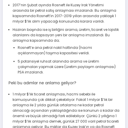
2017’nin Şubat ayında Rosneft ile Kuzey Irak Yönetimi
arasında bir petrol satış anlaşması imzalandı. Bu anlaşma
kapsamında Rosneft’in 2017-2019 yılları arasında yaklaşık 1
milyar $’lık alım yapacağı konusunda karara varıldı.
Haziran başında ise iş birliğini arama, üretim, ticaret ve lojistik
alanlarını da kapsayan yeni bir anlaşma imzalandı. Bu
anlaşma kapsamında da;
Rosneft’e ana petrol nakil hattında (hacmi
açıklanmayan) taşıma kapasitesi verildi.
5 potansiyel ruhsat alanında arama ve üretim
çalışmaları yapmak üzere (üretim paylaşım anlaşması)
PSA imzalandı.
Peki bu adımlar ne anlama geliyor?
1 milyar $’lık ticaret anlaşması, hacmi sebebi ile
kamuoyunda çok dikkat çekebiliyor. Fakat 1 milyar $’lık bir
anlaşma ile 2 yılda günlük ortalama ne kadar petrol
alınacağı açısından yaklaşıldığında ise konunun o kadar da
önemli ve büyük olmadığı fark edilebiliyor. Çünkü 2 yıllığına 1
milyar $’lık anlaşma demek, günlük 27 000 varil petrol ticareti
anlamına geliyor. Bu miktar da Kuzey Irak’ın ya da Rosneft