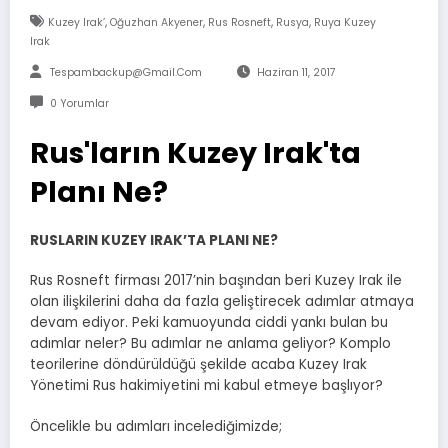
,
,
,
,
Kuzey Irak’
Oğuzhan Akyener
Rus Rosneft
Rusya
Ruya Kuzey
Irak
Tespambackup@gmail.com
Haziran 11, 2017
0 Yorumlar
Rus'ların Kuzey Irak'ta
Planı Ne?
RUSLARIN KUZEY IRAK’TA PLANI NE?
Rus Rosneft firması 2017’nin başından beri Kuzey Irak ile
olan ilişkilerini daha da fazla geliştirecek adımlar atmaya
devam ediyor. Peki kamuoyunda ciddi yankı bulan bu
adımlar neler? Bu adımlar ne anlama geliyor? Komplo
teorilerine döndürüldüğü şekilde acaba Kuzey Irak
Yönetimi Rus hakimiyetini mi kabul etmeye başlıyor?
Öncelikle bu adımları incelediğimizde;