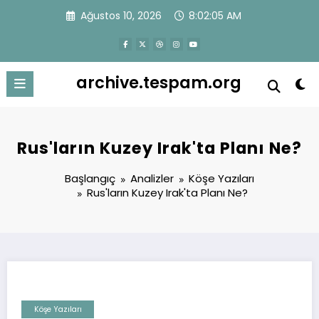
İçeriğe
Ağustos 10, 2026
8:02:05 AM
atla
archive.tespam.org
Rus'ların Kuzey Irak'ta Planı Ne?
Başlangıç
Analizler
Köşe Yazıları
Rus'ların Kuzey Irak'ta Planı Ne?
Köşe Yazıları