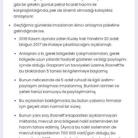
gibi bir şirketin günlük petrol ticaret hacmi ile
karşılaştırıldığında, pek de önemli olmadığı kolaylıkla
anlaşılıyor.
Geçtiğimiz günlerde imzalanan ikinci anlaşma paketine
gelindiğinde ise;
2016 Kasım ayında zaten Kuzey Irak Yönetimi 20 adet
bloğun 2017’de ihaleye çıkartılacağını açıklamıştı.
Anlaşılan o ki, gerek bölgedeki çalışmalarından, gerek
bölgede uzun yıllardır faaliyet gösteren ve bilgi paylaşımı
içinde olduğu Gazprom’un tavsiyeleri üzerine, Rosneft’te
bu bloklardan 5 tanesi ile ilgilenmeye başlamış.
Bunun neticesinde de 5 adet ruhsat ile ilgili üretim-
paylaşım anlaşması imzalanmış. Bunların isimleri ve
yerleri henüz kamuoyu ile paylaşılmamış.
Bu açılardan baktığımızda, bu bütün yabancı firmalar
için geçerli olan normal bir süreç.
Bunun yanı sıra, Rosneft’e kapasitesi açıklanmayan
miktarda, mevcut ana bölgesel nakil sisteminden bir
hacim tahsis edilmiş. (Ayrıca bu nakil sisteminin de
mevcut kapasitesinin 700 000 varil/gün olduğu, bu