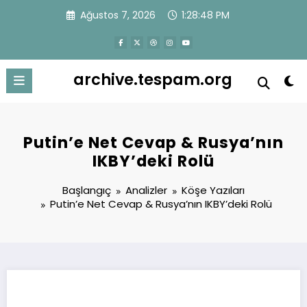
İçeriğe
Ağustos 7, 2026
1:28:48 PM
atla
archive.tespam.org
Putin’e Net Cevap & Rusya’nın
IKBY’deki Rolü
Başlangıç
Analizler
Köşe Yazıları
Putin’e Net Cevap & Rusya’nın IKBY’deki Rolü