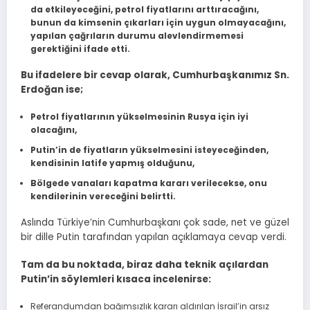
da etkileyeceğini, petrol fiyatlarını arttıracağını,
bunun da kimsenin çıkarları için uygun olmayacağını,
yapılan çağrıların durumu alevlendirmemesi
gerektiğini ifade etti.
Bu ifadelere bir cevap olarak, Cumhurbaşkanımız Sn.
Erdoğan ise;
Petrol fiyatlarının yükselmesinin Rusya için iyi
olacağını,
Putin’in de fiyatların yükselmesini isteyeceğinden,
kendisinin latife yapmış olduğunu,
Bölgede vanaları kapatma kararı verilecekse, onu
kendilerinin vereceğini belirtti.
Aslında Türkiye’nin Cumhurbaşkanı çok sade, net ve güzel
bir dille Putin tarafından yapılan açıklamaya cevap verdi.
Tam da bu noktada, biraz daha teknik açılardan
Putin’in söylemleri kısaca incelenirse:
Referandumdan bağımsızlık kararı aldırılan İsrail’in arsız