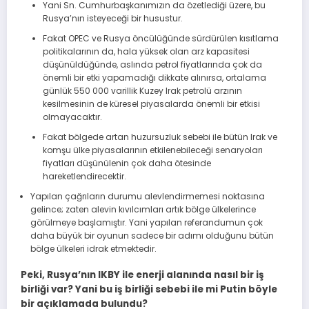
Yani Sn. Cumhurbaşkanımızın da özetlediği üzere, bu
Rusya’nın isteyeceği bir husustur.
Fakat OPEC ve Rusya öncülüğünde sürdürülen kısıtlama
politikalarının da, hala yüksek olan arz kapasitesi
düşünüldüğünde, aslında petrol fiyatlarında çok da
önemli bir etki yapamadığı dikkate alınırsa, ortalama
günlük 550 000 varillik Kuzey Irak petrolü arzının
kesilmesinin de küresel piyasalarda önemli bir etkisi
olmayacaktır.
Fakat bölgede artan huzursuzluk sebebi ile bütün Irak ve
komşu ülke piyasalarının etkilenebileceği senaryoları
fiyatları düşünülenin çok daha ötesinde
hareketlendirecektir.
Yapılan çağrıların durumu alevlendirmemesi noktasına
gelince; zaten alevin kıvılcımları artık bölge ülkelerince
görülmeye başlamıştır. Yani yapılan referandumun çok
daha büyük bir oyunun sadece bir adımı olduğunu bütün
bölge ülkeleri idrak etmektedir.
Peki, Rusya’nın IKBY ile enerji alanında nasıl bir iş
birliği var? Yani bu iş birliği sebebi ile mi Putin böyle
bir açıklamada bulundu?