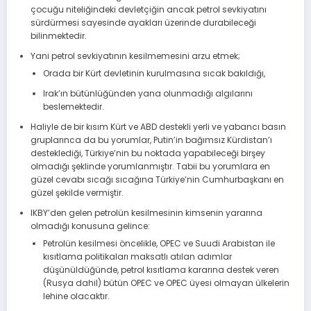
çocuğu niteliğindeki devletçiğin ancak petrol sevkiyatını
sürdürmesi sayesinde ayakları üzerinde durabileceği
bilinmektedir.
Yani petrol sevkiyatının kesilmemesini arzu etmek;
Orada bir Kürt devletinin kurulmasına sıcak bakıldığı,
Irak’ın bütünlüğünden yana olunmadığı algılarını
beslemektedir.
Haliyle de bir kısım Kürt ve ABD destekli yerli ve yabancı basın
gruplarınca da bu yorumlar, Putin’in bağımsız Kürdistan’ı
desteklediği, Türkiye’nin bu noktada yapabileceği birşey
olmadığı şeklinde yorumlanmıştır. Tabii bu yorumlara en
güzel cevabı sıcağı sıcağına Türkiye’nin Cumhurbaşkanı en
güzel şekilde vermiştir.
IKBY’den gelen petrolün kesilmesinin kimsenin yararına
olmadığı konusuna gelince:
Petrolün kesilmesi öncelikle, OPEC ve Suudi Arabistan ile
kısıtlama politikaları maksatlı atılan adımlar
düşünüldüğünde, petrol kısıtlama kararına destek veren
(Rusya dahil) bütün OPEC ve OPEC üyesi olmayan ülkelerin
lehine olacaktır.