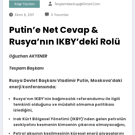
Köşe Yazıları
Tespambackup@gmail.com
Ekim 6, 2017
0 Yorumlar
Putin’e Net Cevap &
Rusya’nın IKBY’deki Rolü
Oğuzhan AKYENER
Tespam Başkanı
Rusya Devlet Başkanı Vladimir Putin, Moskova’daki
enerji konferansında;
Rusya’nın IKBY’nin bağımsızlık referandumu ile ilgili
temkinli olduğunu ve müdahil olmama politikası
izlediğini,
Irak Kürt Bölgesel Yönetimi (IKBY)’nden gelen petrolün
sevkiyatını kesmenin kimsenin çıkarına olmayacağını,
Petrol akışının kesilmesinin küresel enerji piyasalarını