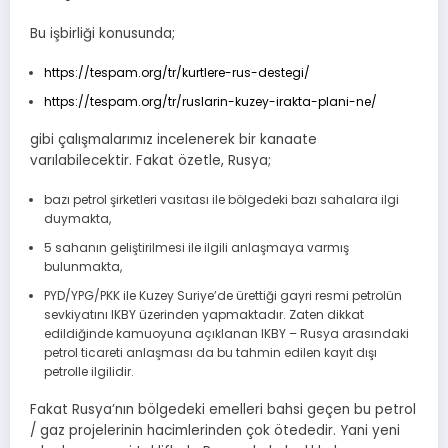
Bu işbirliği konusunda;
https://tespam.org/tr/kurtlere-rus-destegi/
https://tespam.org/tr/ruslarin-kuzey-irakta-plani-ne/
gibi çalışmalarımız incelenerek bir kanaate
varılabilecektir. Fakat özetle, Rusya;
bazı petrol şirketleri vasıtası ile bölgedeki bazı sahalara ilgi
duymakta,
5 sahanın geliştirilmesi ile ilgili anlaşmaya varmış
bulunmakta,
PYD/YPG/PKK ile Kuzey Suriye’de ürettiği gayri resmi petrolün
sevkiyatını IKBY üzerinden yapmaktadır. Zaten dikkat
edildiğinde kamuoyuna açıklanan IKBY – Rusya arasındaki
petrol ticareti anlaşması da bu tahmin edilen kayıt dışı
petrolle ilgilidir.
Fakat Rusya’nın bölgedeki emelleri bahsi geçen bu petrol
/ gaz projelerinin hacimlerinden çok ötededir. Yani yeni