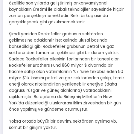
özellikle son yıllarda geliştirilmiş ankonvansiyonel
kaynakların üretimi ile alakalı teknolojiler sayesinde hiçbir
zaman gerçekleşmemektedir. Belki birkaç asır da
gerçekleşecek gibi gözükmemektedir.
Şimdi yeniden Rockefeller grubunun sektörden
çekilmesine odaklanılır ise; aslında ulusal basında
bahsedildiği gibi Rockefeller grubunun petrol ve gaz
sektöründen tamamen çekilmesi gibi bir durum yoktur.
Sadece Rockefeller ailesinin fonlarından bir tanesi olan
Rockefeller Brothers Fund 860 milyar $ civarında bir
hacme sahip olan yatırımlarının %7 ‘sine tekabul eden 50
milyar $’lık kısmını petrol ve gaz sektöründen çekip, temiz
enerji olarak nitelendirilen yenilenebilir enerjiye (daha
doğrusu rüzgar ve güneş alanlarına) yatıracaklarını
açıklamıştır. Bu açılama da Birleşmiş Milletler’in New
York’da düzenlediği uluslararası iklim zirvesinden bir gün
önce yapılmış ve gündeme oturmuştur.
Yoksa ortada büyük bir devrim, sektörden ayrılma vb.
somut bir girişim yoktur.