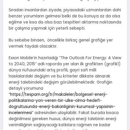
Sıradan insanlardan ziyade, piyasadaki uzmanlardan dahi
benzer yorumların gelmesi belki de bu konuya az da olsa
eğilme ve kısa da olsa bazı tespitleri aktarma noktasında
bir çalışma yapmak için yeterli sebepti.
Bu sebebe binaen, öncelikle birkaç genel grafiğe yer
vermek faydalı olacaktır.
Exxon Mobile’in hazırladığı “The Outlook For Energy: A View
to 2040, 2015” adlı raporda yer alan ilk grafikten (grafik1)
dünya nüfusundaki artış profili, gayri safi milli
hasılalardaki değişim ve bu kriterler dikkate alınarak
enerji talebindeki değişim görülebilmektedir. Grafiğin
detaylı yorumuna
“
https://tespam.org/tr/makaleler/bolgesel-enerji-
politikalarina-yon-veren-bir-ulke-olma-hedefi-
dogrultusunda-enerji-bakanliginin-kurumsal-yapisinin-
incelenmesi
” adresinden ulaşılabilir. Fakat burada kısaca
değinilmesi gereken husus; dünya enerji talebinin enerji
verimliliğinin sağlayacağı katkılara rağmen ne kadar