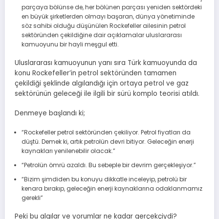
parçaya bölünse de, her bölünen parçası yeniden sektördeki
en büyük şirketlerden olmayı başaran, dünya yönetiminde
söz sahibi olduğu düşünülen Rockefeller ailesinin petrol
sektöründen çekildiğine dair açıklamalar uluslararası
kamuoyunu bir hayli meşgul etti.
Uluslararası kamuoyunun yanı sıra Türk kamuoyunda da
konu Rockefeller’in petrol sektöründen tamamen
çekildiği şeklinde algılandığı için ortaya petrol ve gaz
sektörünün geleceği ile ilgili bir sürü komplo teorisi atıldı.
Denmeye başlandı ki;
“Rockefeller petrol sektöründen çekiliyor. Petrol fiyatları da
düştü. Demek ki, artık petrolün devri bitiyor. Geleceğin enerji
kaynakları yenilenebilir olacak.”
“Petrolün ömrü azaldı. Bu sebeple bir devrim gerçekleşiyor.”
“Bizim şimdiden bu konuyu dikkatle inceleyip, petrolü bir
kenara bırakıp, geleceğin enerji kaynaklarına odaklanmamız
gerekli”
Peki bu algılar ve yorumlar ne kadar gerçekçiydi?