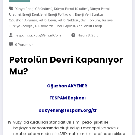
,
,
Dünya Enerji Görünümü
Dünya Petrol Tüketimi
Dünya Petrol
,
,
,
,
Üretimi
Enerji Denklemi
Enerji Politkaları
Enerji Veri Bankası
,
,
,
,
,
Oğuzhan Akyener
Petrol Devri
Petrol Sektörü
Sivil Toplum
Türkiye
,
,
Türkiye Jeolojisi
Uluslararası Enerji Ajansı
Yenilebilir Enerji
Tespambackup@gmail.com
Nisan 8, 2016
0 Yorumlar
Petrolün Devri Kapanıyor
Mu?
Oğuzhan AKYENER
TESPAM Başkanı
oakyener@tespam.org/tr
yüzyılda kurdukları Standart Oil isimli petrol şirketi ile
başlayan ve sonrasında oluşturduğu monopoli ve haksız
rekabet ortamı nedeni ile ABD mahkemeleri tarafından birkaç