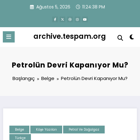
İçeriğe
Ağustos 5, 2026
11:24:38 PM
atla
archive.tespam.org
Petrolün Devri Kapanıyor Mu?
Başlangıç
Belge
Petrolün Devri Kapanıyor Mu?
Belge
Köşe Yazıları
Petrol Ve Doğalgaz
Türkçe