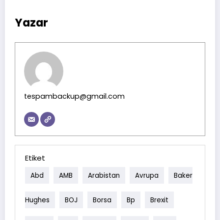
Yazar
tespambackup@gmail.com
Etiket
Abd
AMB
Arabistan
Avrupa
Baker
Hughes
BOJ
Borsa
Bp
Brexit