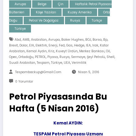
Avrupa
Belge
Çin
Haftalık Petrol Piyasası
Bültenleri
Köşe Yazıları
Kuzey Amerika
Orta
Doğu
Petrol Ve Doğalgaz
Rusya
Türkçe
Türkiye
,
,
,
,
,
,
,
,
Abd
AMB
Arabistan
Avrupa
Baker Hughes
BOJ
Borsa
Bp
,
,
,
,
,
,
,
,
,
,
Brexit
Dolar
EIA
Elektirk
Enerji
Fed
Gas
Hedge
IEA
Irak
Katar
,
,
,
,
,
,
Arabistan
Kemal Aydın
Kriz
Kuveyt Ürdün
Merkez Bankası
Oil
,
,
,
,
,
,
,
,
Opec
Ortadoğu
PETROL
Piyasa
Rusya
Sermaye
Şeyl Petrolü
Shell
,
,
,
,
Suudi Arabistan
Tespam
Türkiye
UEA
Verimlilik
Tespambackup@gmail.com
Nisan 5, 2016
0 Yorumlar
Petrol Piyasasında Bu
Hafta (5 Nisan 2016)
Kemal AYDIN:
TESPAM Petrol Piyasası Uzmanı