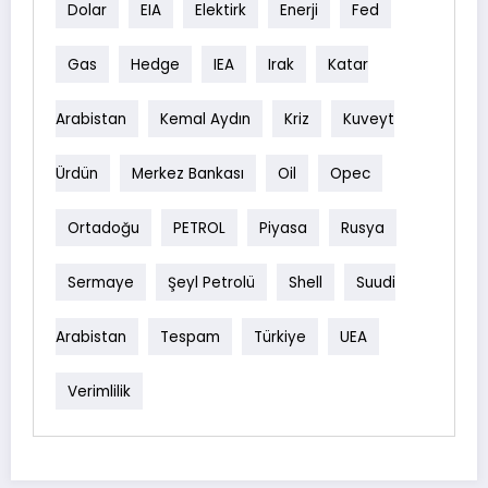
Dolar
EIA
Elektirk
Enerji
Fed
Gas
Hedge
IEA
Irak
Katar
Arabistan
Kemal Aydın
Kriz
Kuveyt
Ürdün
Merkez Bankası
Oil
Opec
Ortadoğu
PETROL
Piyasa
Rusya
Sermaye
Şeyl Petrolü
Shell
Suudi
Arabistan
Tespam
Türkiye
UEA
Verimlilik