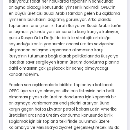
ediliyordu; fakat her halükarda toplantının sonucunda
anlaşma olacağı konusunda iyimserlik hakimdi. OPEC’in
en büyük üreticisi Suudi Arabistan’dan gelen bu açıklama
iyimserlik bulutlarını dağıtmış görünüyor. Arka planda
toplantının öne çıkan iki tarafı Rusya ve Suudi Arabistan’ın
anlaşması yolunda yeni bir sorunla karşı karşıya kalınıyor;
çünkü Rusya Orta Doğu’da birlikte stratejik ortaklığa
soyunduğu İran’ın yaptırımlar öncesi üretim seviyesine
ulaşmadan anlaşma kapsamına alınmasına karşı.
Rusya’nın tutumuna bağlı olarak politikalarında Rusya’ya
itaatkar tavır sergileyen İran’ın üretim dondurma planına
dahil olmasının çok şaşılacak bir sonuç olmayacağı
kanaatindeyim.
Yapılan son açıklamalarla birlikte toplantıya katılacak
OPEC üye ve üye olmayan ülkelerin listesinin hala belli
olmaması piyasa da üretim dondurma için kapsamlı bir
anlaşmaya varılamaması endişelerini artırıyor. Buna
karşın geçen hafta Ekvator petrol bakanı Latin Amerika
üreticileri arasında üretim dondurma konusunda birlik
sağlamak için bir toplantı teklifinde bulunmak üzere
Kolombiya ve Meksika’ya ziyaret gerçekleştirecek. Bu da