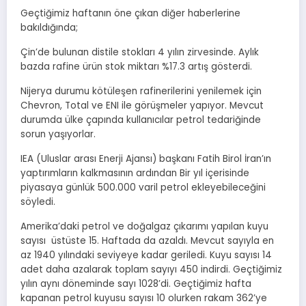
Geçtiğimiz haftanın öne çıkan diğer haberlerine
bakıldığında;
Çin’de bulunan distile stokları 4 yılın zirvesinde. Aylık
bazda rafine ürün stok miktarı %17.3 artış gösterdi.
Nijerya durumu kötüleşen rafinerilerini yenilemek için
Chevron, Total ve ENI ile görüşmeler yapıyor. Mevcut
durumda ülke çapında kullanıcılar petrol tedariğinde
sorun yaşıyorlar.
IEA (Uluslar arası Enerji Ajansı) başkanı Fatih Birol İran’ın
yaptırımların kalkmasının ardından Bir yıl içerisinde
piyasaya günlük 500.000 varil petrol ekleyebileceğini
söyledi.
Amerika’daki petrol ve doğalgaz çıkarımı yapılan kuyu
sayısı üstüste 15. Haftada da azaldı. Mevcut sayıyla en
az 1940 yılındaki seviyeye kadar geriledi. Kuyu sayısı 14
adet daha azalarak toplam sayıyı 450 indirdi. Geçtiğimiz
yılın aynı döneminde sayı 1028’di. Geçtiğimiz hafta
kapanan petrol kuyusu sayısı 10 olurken rakam 362’ye