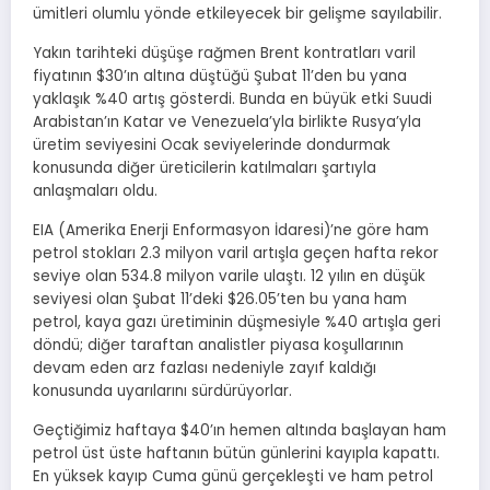
ümitleri olumlu yönde etkileyecek bir gelişme sayılabilir.
Yakın tarihteki düşüşe rağmen Brent kontratları varil
fiyatının $30’ın altına düştüğü Şubat 11’den bu yana
yaklaşık %40 artış gösterdi. Bunda en büyük etki Suudi
Arabistan’ın Katar ve Venezuela’yla birlikte Rusya’yla
üretim seviyesini Ocak seviyelerinde dondurmak
konusunda diğer üreticilerin katılmaları şartıyla
anlaşmaları oldu.
EIA (Amerika Enerji Enformasyon İdaresi)’ne göre ham
petrol stokları 2.3 milyon varil artışla geçen hafta rekor
seviye olan 534.8 milyon varile ulaştı. 12 yılın en düşük
seviyesi olan Şubat 11’deki $26.05’ten bu yana ham
petrol, kaya gazı üretiminin düşmesiyle %40 artışla geri
döndü; diğer taraftan analistler piyasa koşullarının
devam eden arz fazlası nedeniyle zayıf kaldığı
konusunda uyarılarını sürdürüyorlar.
Geçtiğimiz haftaya $40’ın hemen altında başlayan ham
petrol üst üste haftanın bütün günlerini kayıpla kapattı.
En yüksek kayıp Cuma günü gerçekleşti ve ham petrol