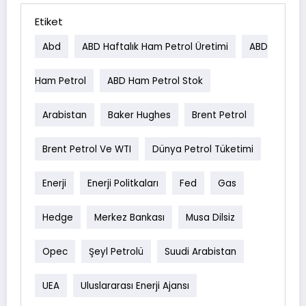
Etiket
Abd
ABD Haftalık Ham Petrol Üretimi
ABD
Ham Petrol
ABD Ham Petrol Stok
Arabistan
Baker Hughes
Brent Petrol
Brent Petrol Ve WTI
Dünya Petrol Tüketimi
Enerji
Enerji Politkaları
Fed
Gas
Hedge
Merkez Bankası
Musa Dilsiz
Opec
Şeyl Petrolü
Suudi Arabistan
UEA
Uluslararası Enerji Ajansı