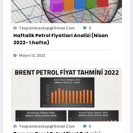
Tespambackup@gmail.com
0
Haftalik Petrol Fi̇yatlari Anali̇zi̇ (Ni̇san
2022- 1.hafta)
Mayıs 12, 2022
Tespambackup@gmail.com
0