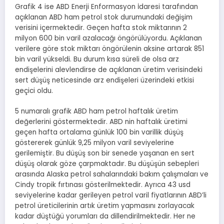
Grafik 4 ise ABD Enerji Enformasyon İdaresi tarafından
açıklanan ABD ham petrol stok durumundaki değişim
verisini içermektedir. Geçen hafta stok miktarının 2
milyon 600 bin varil azalacağı öngörülüyordu. Açıklanan
verilere göre stok miktarı öngörülenin aksine artarak 851
bin varil yükseldi. Bu durum kısa süreli de olsa arz
endişelerini alevlendirse de açıklanan üretim verisindeki
sert düşüş neticesinde arz endişeleri üzerindeki etkisi
geçici oldu.
5 numaralı grafik ABD ham petrol haftalık üretim
değerlerini göstermektedir. ABD nin haftalık üretimi
geçen hafta ortalama günlük 100 bin varillik düşüş
göstererek günlük 9,25 milyon varil seviyelerine
gerilemiştir. Bu düşüş son bir senede yaşanan en sert
düşüş olarak göze çarpmaktadır. Bu düşüşün sebepleri
arasında Alaska petrol sahalarındaki bakım çalışmaları ve
Cindy tropik fırtınası gösterilmektedir. Ayrıca 43 usd
seviyelerine kadar gerileyen petrol varil fiyatlarının ABD’li
petrol üreticilerinin artık üretim yapmasını zorlayacak
kadar düştüğü yorumları da dillendirilmektedir. Her ne