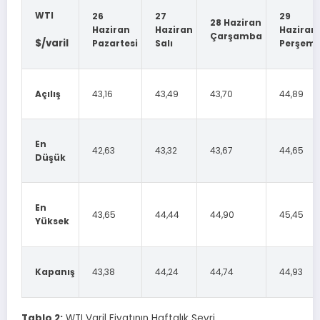
WTI
26
27
29
28 Haziran
Haziran
Haziran
Haziran
Çarşamba
$/varil
Pazartesi
Salı
Perşem
Açılış
43,16
43,49
43,70
44,89
En
42,63
43,32
43,67
44,65
Düşük
En
43,65
44,44
44,90
45,45
Yüksek
Kapanış
43,38
44,24
44,74
44,93
Tablo 2:
WTI Varil Fiyatının Haftalık Seyri