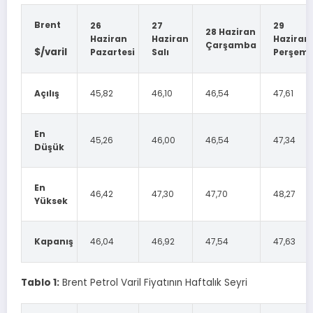
Brent
26
27
29
28 Haziran
Haziran
Haziran
Haziran
Çarşamba
$/varil
Pazartesi
Salı
Perşem
Açılış
45,82
46,10
46,54
47,61
En
45,26
46,00
46,54
47,34
Düşük
En
46,42
47,30
47,70
48,27
Yüksek
Kapanış
46,04
46,92
47,54
47,63
Tablo 1:
Brent Petrol Varil Fiyatının Haftalık Seyri