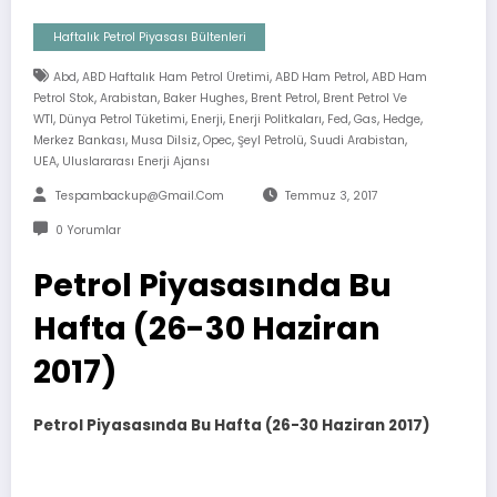
Haftalık Petrol Piyasası Bültenleri
,
,
,
Abd
ABD Haftalık Ham Petrol Üretimi
ABD Ham Petrol
ABD Ham
,
,
,
,
Petrol Stok
Arabistan
Baker Hughes
Brent Petrol
Brent Petrol Ve
,
,
,
,
,
,
,
WTI
Dünya Petrol Tüketimi
Enerji
Enerji Politkaları
Fed
Gas
Hedge
,
,
,
,
,
Merkez Bankası
Musa Dilsiz
Opec
Şeyl Petrolü
Suudi Arabistan
,
UEA
Uluslararası Enerji Ajansı
Tespambackup@gmail.com
Temmuz 3, 2017
0 Yorumlar
Petrol Piyasasında Bu
Hafta (26-30 Haziran
2017)
Petrol Piyasasında Bu Hafta (26-30 Haziran 2017)