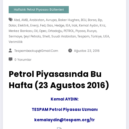
Haftalık Petrol Piyasası Bültenleri
,
,
,
,
,
,
,
,
Abd
AMB
Arabistan
Avrupa
Baker Hughes
BOJ
Borsa
Bp
,
,
,
,
,
,
,
,
,
,
Dolar
Elektirk
Enerji
Fed
Gas
Hedge
IEA
Irak
Kemal Aydın
Kriz
,
,
,
,
,
,
,
Merkez Bankası
Oil
Opec
Ortadoğu
PETROL
Piyasa
Rusya
,
,
,
,
,
,
,
Sermaye
Şeyl Petrolü
Shell
Suudi Arabistan
Tespam
Türkiye
UEA
Verimlilik
Tespambackup@gmail.com
Ağustos 23, 2016
0 Yorumlar
Petrol Piyasasında Bu
Hafta (23 Agustos 2016)
Kemal AYDIN:
TESPAM Petrol Piyasası Uzmanı
kemalaydin@tespam.org/tr