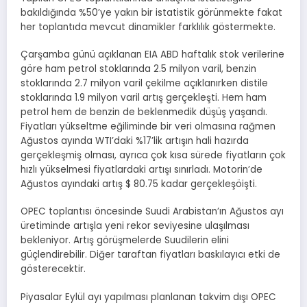
bakıldığında %50’ye yakın bir istatistik görünmekte fakat
her toplantıda mevcut dinamikler farklılık göstermekte.
Çarşamba günü açıklanan EIA ABD haftalık stok verilerine
göre ham petrol stoklarında 2.5 milyon varil, benzin
stoklarında 2.7 milyon varil çekilme açıklanırken distile
stoklarında 1.9 milyon varil artış gerçekleşti. Hem ham
petrol hem de benzin de beklenmedik düşüş yaşandı.
Fiyatları yükseltme eğiliminde bir veri olmasına rağmen
Ağustos ayında WTI’daki %17’lik artışın hali hazırda
gerçekleşmiş olması, ayrıca çok kısa sürede fiyatların çok
hızlı yükselmesi fiyatlardaki artışı sınırladı. Motorin’de
Ağustos ayındaki artış $ 80.75 kadar gerçekleşöişti.
OPEC toplantısı öncesinde Suudi Arabistan’ın Ağustos ayı
üretiminde artışla yeni rekor seviyesine ulaşılması
bekleniyor. Artış görüşmelerde Suudilerin elini
güçlendirebilir. Diğer taraftan fiyatları baskılayıcı etki de
gösterecektir.
Piyasalar Eylül ayı yapılması planlanan takvim dışı OPEC