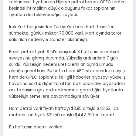
toplantısını fiyatlarken Nijerya petrol bakanı OPEC üretim
kesintisi ihtimalinin düşük olduğunu fakat toplantının
fiyatları destekleyeceğini söyledi.
Irak Kürt bölgesinden Türkiye’ye boru hattı transferi
sürmekte, günlük miktar 70.000 varil. Mart ayında terör
saldırıları nedeniyle transfer aksamıştı.
Brent petrol fiyatı $ 51’e ulaşarak 8 haftanın en yüksek
seviyesine çıkmış durumda. Yükseliş ardı ardına 7 gün
sürdü. Yükselişin nedeni üreticilerin anlaşma umudu
olduğu genel kanı. Bu hafta hem ABD stoklarındaki düşüş
hem de OPEC toplantısı ile ilgili haberler piyasayı yükseliş
havasına soktu; diğer taraftan bazı analistler piyasadaki
arz fazlasının göz ardı edilmemesi gerektiğini fiyatlarda
yükselişin temellere dayanmadığını söylüyor.
Ham petrol varil fiyatı haftayı $3,85 artışla $48,53, ICE
motorin ton fiyatı $29,50 artışla $442,75’ten kapattı.
Bu haftanın önemli verileri: