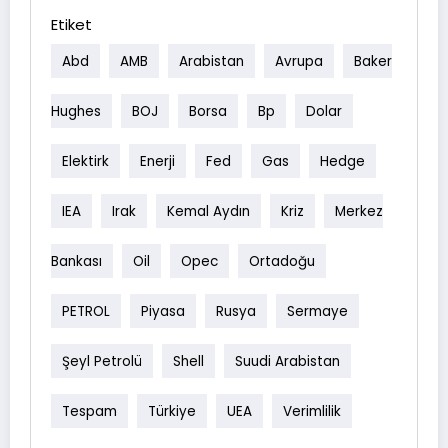
Etiket
Abd
AMB
Arabistan
Avrupa
Baker
Hughes
BOJ
Borsa
Bp
Dolar
Elektirk
Enerji
Fed
Gas
Hedge
IEA
Irak
Kemal Aydın
Kriz
Merkez
Bankası
Oil
Opec
Ortadoğu
PETROL
Piyasa
Rusya
Sermaye
Şeyl Petrolü
Shell
Suudi Arabistan
Tespam
Türkiye
UEA
Verimlilik