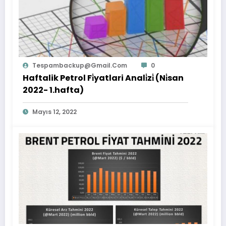
Tespambackup@gmail.com
0
Haftalik Petrol Fi̇yatlari Anali̇zi̇ (Ni̇san
2022- 1.hafta)
Mayıs 12, 2022