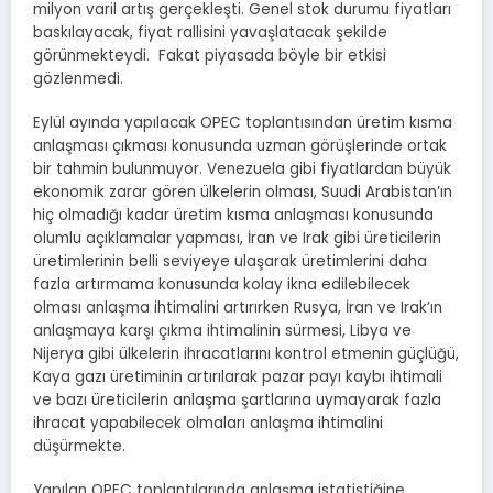
milyon varil artış gerçekleşti. Genel stok durumu fiyatları
baskılayacak, fiyat rallisini yavaşlatacak şekilde
görünmekteydi. Fakat piyasada böyle bir etkisi
gözlenmedi.
Eylül ayında yapılacak OPEC toplantısından üretim kısma
anlaşması çıkması konusunda uzman görüşlerinde ortak
bir tahmin bulunmuyor. Venezuela gibi fiyatlardan büyük
ekonomik zarar gören ülkelerin olması, Suudi Arabistan’ın
hiç olmadığı kadar üretim kısma anlaşması konusunda
olumlu açıklamalar yapması, İran ve Irak gibi üreticilerin
üretimlerinin belli seviyeye ulaşarak üretimlerini daha
fazla artırmama konusunda kolay ikna edilebilecek
olması anlaşma ihtimalini artırırken Rusya, İran ve Irak’ın
anlaşmaya karşı çıkma ihtimalinin sürmesi, Libya ve
Nijerya gibi ülkelerin ihracatlarını kontrol etmenin güçlüğü,
Kaya gazı üretiminin artırılarak pazar payı kaybı ihtimali
ve bazı üreticilerin anlaşma şartlarına uymayarak fazla
ihracat yapabilecek olmaları anlaşma ihtimalini
düşürmekte.
Yapılan OPEC toplantılarında anlaşma istatistiğine