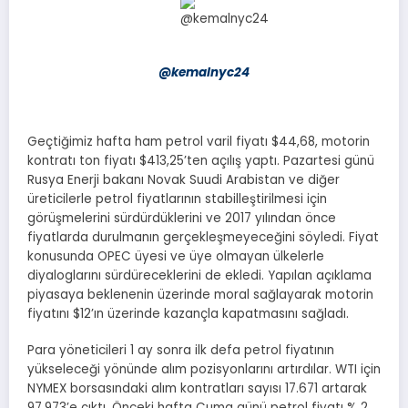
@kemalnyc24
Geçtiğimiz hafta ham petrol varil fiyatı $44,68, motorin
kontratı ton fiyatı $413,25’ten açılış yaptı. Pazartesi günü
Rusya Enerji bakanı Novak Suudi Arabistan ve diğer
üreticilerle petrol fiyatlarının stabilleştirilmesi için
görüşmelerini sürdürdüklerini ve 2017 yılından önce
fiyatlarda durulmanın gerçekleşmeyeceğini söyledi. Fiyat
konusunda OPEC üyesi ve üye olmayan ülkelerle
diyaloglarını sürdüreceklerini de ekledi. Yapılan açıklama
piyasaya beklenenin üzerinde moral sağlayarak motorin
fiyatını $12’ın üzerinde kazançla kapatmasını sağladı.
Para yöneticileri 1 ay sonra ilk defa petrol fiyatının
yükseleceği yönünde alım pozisyonlarını artırdılar. WTI için
NYMEX borsasındaki alım kontratları sayısı 17.671 artarak
97.973’e çıktı. Önceki hafta Cuma günü petrol fiyatı % 2