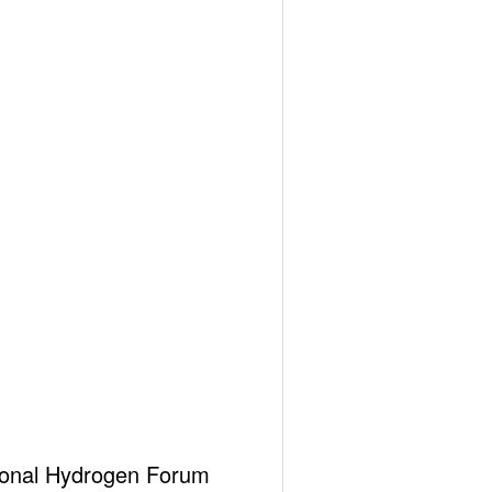
e olan fiyatlar bugün yükseldi. IEA’e göre OECD
e daralıyor, 4 aydır OECD ülkeleri petrol stokları
 stokları 5.95 milyon varil artarken distile stokları
 daha da artırarak gerilemeye neden oldu.
da kararlı. Suudiler Çin-ABD gerginliği konusunda
bağlı durumda.
ational Hydrogen Forum