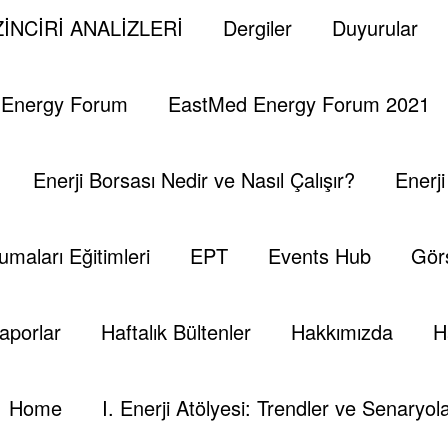
İNCİRİ ANALİZLERİ
Dergiler
Duyurular
 Hafta (22 Ocak 2017)
 Energy Forum
EastMed Energy Forum 2021
Enerji Borsası Nedir ve Nasıl Çalışır?
Enerj
 başlarken en yüksek seviye $53,62 oldu.
umaları Eğitimleri
EPT
Events Hub
Görs
ndaki gerileme ve üretim kesintilerinin oluşturduğu olum
 Fiyatların gerilemesinde rafinerilerde beklenmedik kesi
aporlar
Haftalık Bültenler
Hakkımızda
H
intileri izlemek için bir araya gelmeleri ve Suudi Arabis
n yalnızca 100 bin varil/gün artmasını beklediklerini sö
kapattı.Motorin ton fiyatı ise haftaya $488’dan başlarken 
Home
I. Enerji Atölyesi: Trendler ve Senaryola