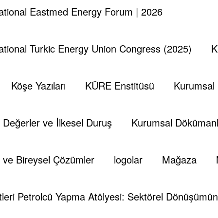
national Eastmed Energy Forum | 2026
nları
Kemal Aydın
Opec
Petrol Fiyatları
Tesp
national Turkic Energy Union Congress (2025)
K
Köşe Yazıları
KÜRE Enstitüsü
Kurumsal
Değerler ve İlkesel Duruş
Kurumsal Dökümanl
kup@gmail.com
 ve Bireysel Çözümler
logolar
Mağaza
 Information.
Edit your Profile
now.
leri Petrolcü Yapma Atölyesi: Sektörel Dönüşümün 