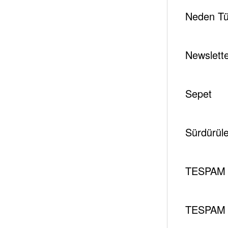
Neden Tür
Newslett
Next post
Sepet
Haçlı-k Oyunları: Enerji Koridoru Kıbrıs
Sürdürüleb
RELATED POSTS
TESPAM 
Tespambackup@gmail.com
0
TESPAM ENERJİ PROJEKSİYONLARININ
TESPAM 
KARŞILAŞTIRMALI ANALİZİ