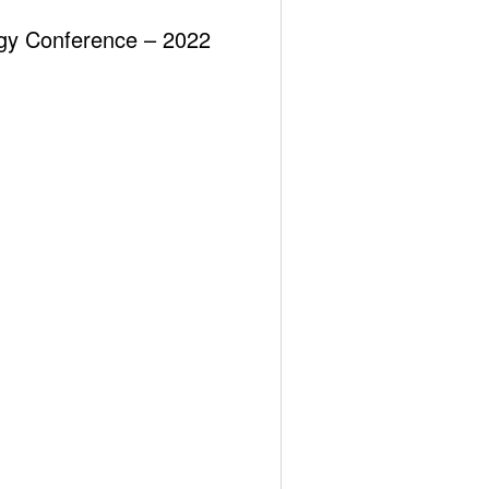
ergy Conference – 2022
arak bağlı hareket edeceğini söyledi. Falih Suudi
intiden daha fazla kesinti yaptıklarını söyledi.
küresel petrol fiyatlarında volatilitenin daha fazla
ların gelmesi beklenirken piyasada dalgalanmaların
n hafta 7 kuyu kapattılar ve sayı 522’ye geriledi.
ğlanacağını öne sürdü.
rın düşmesi endişeleri artıyor. Asya ve Ortadoğu’daki
ilyon varile eşdeğer şekilde azalttılar. Böylece net