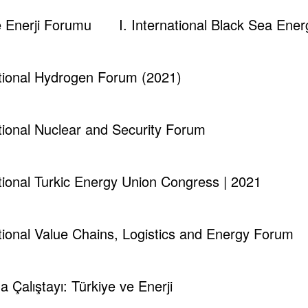
ve Enerji Forumu
I. International Black Sea En
 açıklamada Suudi Arabistan’ın üretim taahhüdüne tam ol
 miktarın altına düştüğünü, anlaşılan 486 bin varil/gün kes
ational Hydrogen Forum (2021)
kesintileriyle piyasanın dengelenebileceğini buna rağmen 
enlerden en önemlisi üretim kesintisi ile ilgili rakam
ational Nuclear and Security Forum
dır ilk kez 2 hafta üst üste geriledi. Üreticiler geçe
ational Turkic Energy Union Congress | 2021
enel Sekreteri Barkindo bu yıl fiyatlarda stabilitenin sa
arın artmasıyla ham petrolde üretim kesintileriyle artan ka
şmesi rafine ürün fiyatlarında artışa neden oldu.
ational Value Chains, Logistics and Energy Forum
kadarki haftada Brent ve WTI’daki alım pozisyonlarını 15 m
ma Çalıştayı: Türkiye ve Enerji