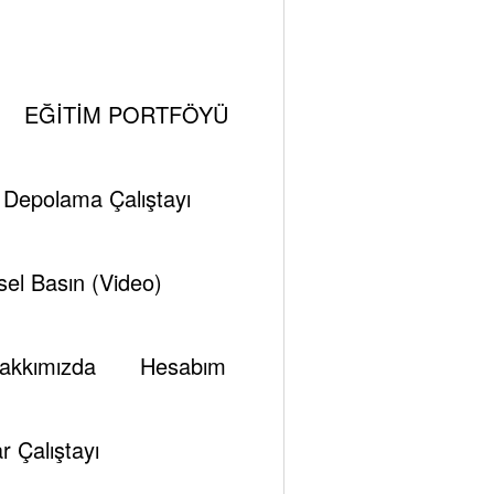
EĞİTİM PORTFÖYÜ
i Depolama Çalıştayı
el Basın (Video)
lu hava sayesinde haftaya artışla başlarken Salı
ntiler ve beklentinin üzerinde açıklanan ABD stok
akkımızda
Hesabım
tan petrol bakanının Ocak ayında 1.5 milyon varil
ylemesi piyasaya moral verdi ve fiyatları yeniden
hafta içerisinde en yüksek $500’ı gördü ve haftayı
r Çalıştayı