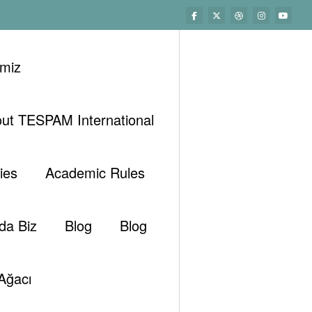
imiz
ut TESPAM International
ler
Bültenler
Haftalık Petrol Piyasası Bültenleri
Petrol Piyasasında Bu Hafta (22 Ocak 2017)
ies
Academic Rules
da Biz
Blog
Blog
Ağacı
Tespambackup@gmail.com
Ocak 22, 2017