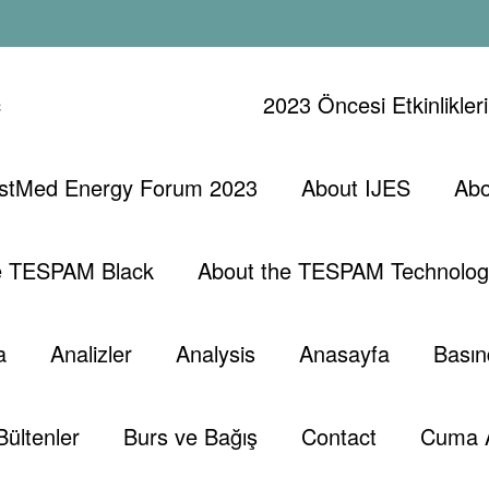
ç
2023 Öncesi Etkinlikler
stMed Energy Forum 2023
About IJES
Abo
Başlangıç
Analiz
22 Ocak 2017)
e TESPAM Black
About the TESPAM Technolog
a
Analizler
Analysis
Anasayfa
Basın
Bültenler
Burs ve Bağış
Contact
Cuma 
,
,
,
,
,
,
s
Hedge Fonları
Kemal Aydın
Opec
Petrol Fiyatları
Tespam
Trump