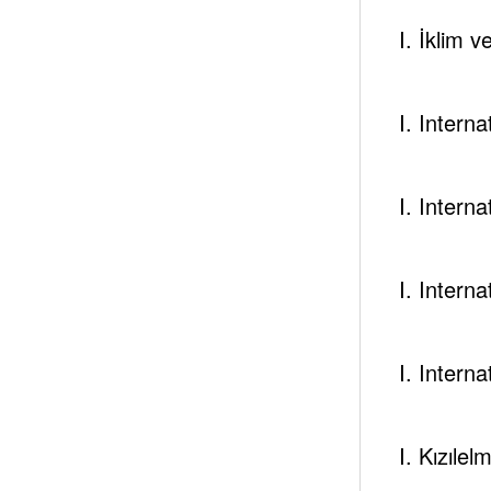
I. İklim 
Suudi Enerji Bakanı Falih Pazartesi günü yaptığı
Arabistan’ın geçen ay üretiminin 10 milyon varil/gün
I. Intern
IEA Başkanı Fatih Birol yılın ilk yarısında üretim 
olacağını söyledi. Volatilitenin artmasındaki ned
ivmesinin artması.
I. Intern
Baker Hughes ABD petrol sondaj kuyusu sayısı 7 ay
I. Intern
Geçtiğimiz yılın aynı döneminde sayı 515’ti. OPEC G
Asya rafineri marjları $7/varil fiyata ulaştı. Marjl
rafinerilerde planlı ve plansız kesintilerin gerçekle
I. Intern
Hedge fonları ve diğer para yöneticileri 10 Ocak’a 
alım pozisyonları 2. hafta üstüste azalmış oldu.
I. Kızılel