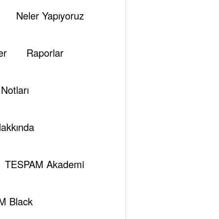
Neler Yapıyoruz
Previous post
Avrupa Birliği Mi ? Şanghay İş Birliği Mi?
er
Raporlar
Notları
akkında
TESPAM Akademi
M Black