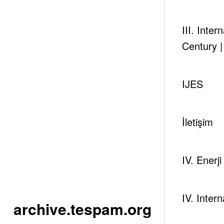
Bu haftanın önemli verileri:
III. Inte
Salı, API’nin haftalık ABD petrol stokları verisi,
Century 
Çarşamba, EIA’in haftalık ABD petrol stokları verisi
IJES
Cuma, Baker Hughes ABD petrol kuyuları sayısı ver
İletişim
Yazar
IV. Enerj
tespambackup@gmail.com
IV. Inter
archive.tespam.org