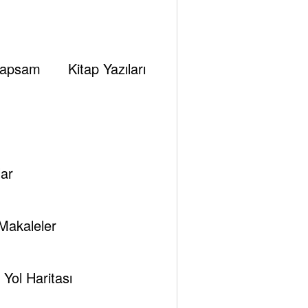
am
Trump
apsam
Kitap Yazıları
ar
Makaleler
Yol Haritası