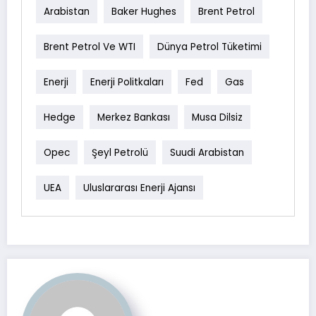
Arabistan
Baker Hughes
Brent Petrol
Brent Petrol Ve WTI
Dünya Petrol Tüketimi
Enerji
Enerji Politkaları
Fed
Gas
Hedge
Merkez Bankası
Musa Dilsiz
Opec
Şeyl Petrolü
Suudi Arabistan
UEA
Uluslararası Enerji Ajansı