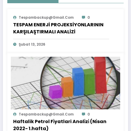
Tespambackup@gmail.com
0
TESPAM ENERJİ PROJEKSİYONLARININ
KARŞILAŞTIRMALI ANALİZİ
Şubat 13, 2026
Tespambackup@gmail.com
0
Haftalik Petrol Fi̇yatlari Anali̇zi̇ (Ni̇san
2022- 1.hafta)