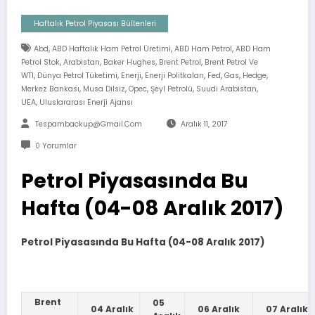
Haftalık Petrol Piyasası Bültenleri
,
,
,
Abd
ABD Haftalık Ham Petrol Üretimi
ABD Ham Petrol
ABD Ham
,
,
,
,
Petrol Stok
Arabistan
Baker Hughes
Brent Petrol
Brent Petrol Ve
,
,
,
,
,
,
,
WTI
Dünya Petrol Tüketimi
Enerji
Enerji Politkaları
Fed
Gas
Hedge
,
,
,
,
,
Merkez Bankası
Musa Dilsiz
Opec
Şeyl Petrolü
Suudi Arabistan
,
UEA
Uluslararası Enerji Ajansı
Tespambackup@gmail.com
Aralık 11, 2017
0 Yorumlar
Petrol Piyasasında Bu
Hafta (04-08 Aralık 2017)
Petrol Piyasasında Bu Hafta (04-08 Aralık 2017)
Brent
05
04 Aralık
06 Aralık
07 Aralık