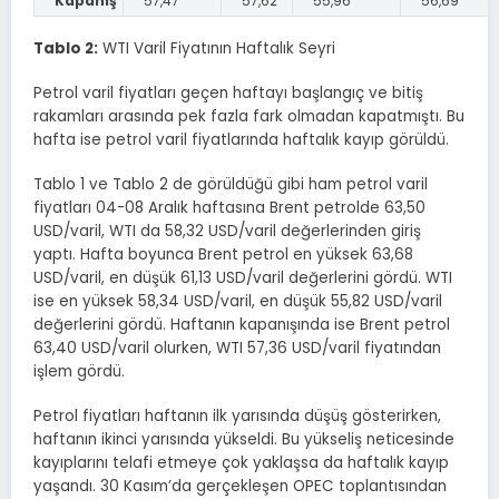
Kapanış
57,47
57,62
55,96
56,69
Tablo 2:
WTI Varil Fiyatının Haftalık Seyri
Petrol varil fiyatları geçen haftayı başlangıç ve bitiş
rakamları arasında pek fazla fark olmadan kapatmıştı. Bu
hafta ise petrol varil fiyatlarında haftalık kayıp görüldü.
Tablo 1 ve Tablo 2 de görüldüğü gibi ham petrol varil
fiyatları 04-08 Aralık haftasına Brent petrolde 63,50
USD/varil, WTI da 58,32 USD/varil değerlerinden giriş
yaptı. Hafta boyunca Brent petrol en yüksek 63,68
USD/varil, en düşük 61,13 USD/varil değerlerini gördü. WTI
ise en yüksek 58,34 USD/varil, en düşük 55,82 USD/varil
değerlerini gördü. Haftanın kapanışında ise Brent petrol
63,40 USD/varil olurken, WTI 57,36 USD/varil fiyatından
işlem gördü.
Petrol fiyatları haftanın ilk yarısında düşüş gösterirken,
haftanın ikinci yarısında yükseldi. Bu yükseliş neticesinde
kayıplarını telafi etmeye çok yaklaşsa da haftalık kayıp
yaşandı. 30 Kasım’da gerçekleşen OPEC toplantısından