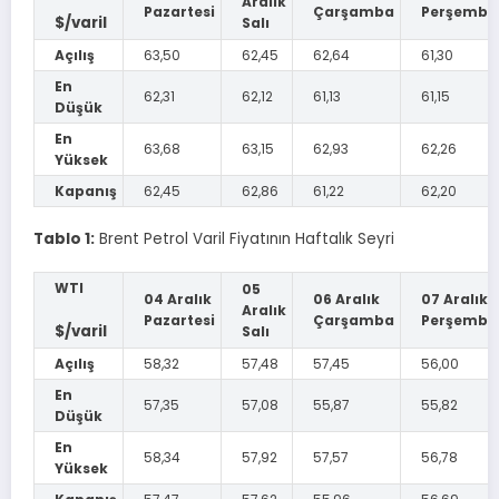
Aralık
Pazartesi
Çarşamba
Perşembe
$/varil
Salı
Açılış
63,50
62,45
62,64
61,30
En
62,31
62,12
61,13
61,15
Düşük
En
63,68
63,15
62,93
62,26
Yüksek
Kapanış
62,45
62,86
61,22
62,20
Tablo 1:
Brent Petrol Varil Fiyatının Haftalık Seyri
WTI
05
04 Aralık
06 Aralık
07 Aralık
Aralık
Pazartesi
Çarşamba
Perşembe
$/varil
Salı
Açılış
58,32
57,48
57,45
56,00
En
57,35
57,08
55,87
55,82
Düşük
En
58,34
57,92
57,57
56,78
Yüksek