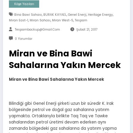
Köşe Yazıları
,
,
,
,
Bina Bawi Sahası
BURAK KAYAEL
Genel Enerji
Heritage Energy
,
,
,
Miran East-1
Miran Sahası
Miran West-5
Tespam
Tespambackup@gmail.com
Şubat 21, 2017
0 Yorumlar
Miran ve Bina Bawi
Sahalarına Yakın Mercek
Miran ve Bina Bawi Sahalarına Yakın Mercek
Bilindiği gibi Genel Enerji şirketi uzun bir süredir K. Irak
bölgesinde petrol ve doğal gaz sahalarına yatırım
yapmakta. Ortaklarıyla birlikte Taq Taq ve Tawke
sahalarından petrol üretimi devam ederken aynı
zamanda bölgedeki gaz sahalarına da yatırım yapma