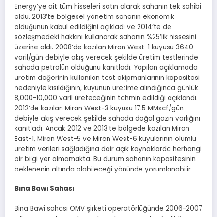
Energy’ye ait tüm hisseleri satın alarak sahanın tek sahibi
oldu. 2013’te bölgesel yönetim sahanın ekonomik
olduğunun kabul edildiğini açıkladı ve 2014’te de
sözleşmedeki hakkını kullanarak sahanın %25’lik hissesini
üzerine aldı. 2008’de kazılan Miran West-1 kuyusu 3640
varil/gün debiyle akış verecek şekilde üretim testlerinde
sahada petrolün olduğunu kanıtladı. Yapılan açıklamada
üretim değerinin kullanılan test ekipmanlarının kapasitesi
nedeniyle kısıldığının, kuyunun üretime alındığında günlük
8,000-10,000 varil üreteceğinin tahmin edildiği açıklandı.
2012’de kazılan Miran West-3 kuyusu 17.5 MMscf/gün
debiyle akış verecek şekilde sahada doğal gazın varlığını
kanıtladı. Ancak 2012 ve 2013’te bölgede kazılan Miran
East-1, Miran West-5 ve Miran West-6 kuyularının olumlu
üretim verileri sağladığına dair açık kaynaklarda herhangi
bir bilgi yer almamakta. Bu durum sahanın kapasitesinin
beklenenin altında olabileceği yönünde yorumlanabilir.
Bina Bawi Sahası
Bina Bawi sahası OMV şirketi operatörlüğünde 2006-2007