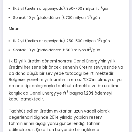
3
İlk 2 yıl (üretim artış periyodu): 350-700 milyon ft
/gün
3
Sonraki 10 yıl (plato dönemi): 700 milyon ft
/gün
Miran:
3
İlk 2 yıl (üretim artış periyodu): 250-500 milyon ft
/gün
3
Sonraki 10 yıl (plato dönemi): 500 milyon ft
/gün
İlk 12 yıllık üretim dönemi sonrası Genel Energy’nin yıllık
üretimi her sene bir önceki senenin üretim seviyesinde ya
da daha düşük bir seviyede tutacağı belirtilmektedir.
Bölgesel yönetim yıllık üretimin en az %80’ini almayı al ya
da öde tipi anlaşmayla taahhüt etmekte ve bu üretime
3
karşılık da Genel Energy’ye ft
başına 1.20$ ödemeyi
kabul etmektedir.
Taahhüt edilen üretim miktarları uzun vadeli olarak
değerlendirildiğinde 2014 yılında yapılan rezerv
tahminlerinin aşağı yönlü güncellendiği tahmin
edilmektedir. Şirketten bu yönde bir açıklama