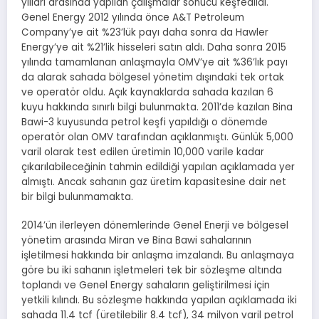
yılları arasında yapılan çalışmalar sonucu keşfedildi.
Genel Energy 2012 yılında önce A&T Petroleum
Company’ye ait %23’lük payı daha sonra da Hawler
Energy’ye ait %21’lik hisseleri satın aldı. Daha sonra 2015
yılında tamamlanan anlaşmayla OMV’ye ait %36’lık payı
da alarak sahada bölgesel yönetim dışındaki tek ortak
ve operatör oldu. Açık kaynaklarda sahada kazılan 6
kuyu hakkında sınırlı bilgi bulunmakta. 2011’de kazılan Bina
Bawi-3 kuyusunda petrol keşfi yapıldığı o dönemde
operatör olan OMV tarafından açıklanmıştı. Günlük 5,000
varil olarak test edilen üretimin 10,000 varile kadar
çıkarılabileceğinin tahmin edildiği yapılan açıklamada yer
almıştı. Ancak sahanın gaz üretim kapasitesine dair net
bir bilgi bulunmamakta.
2014’ün ilerleyen dönemlerinde Genel Enerji ve bölgesel
yönetim arasında Miran ve Bina Bawi sahalarının
işletilmesi hakkında bir anlaşma imzalandı. Bu anlaşmaya
göre bu iki sahanın işletmeleri tek bir sözleşme altında
toplandı ve Genel Energy sahaların geliştirilmesi için
yetkili kılındı. Bu sözleşme hakkında yapılan açıklamada iki
sahada 11.4 tcf (üretilebilir 8.4 tcf), 34 milyon varil petrol