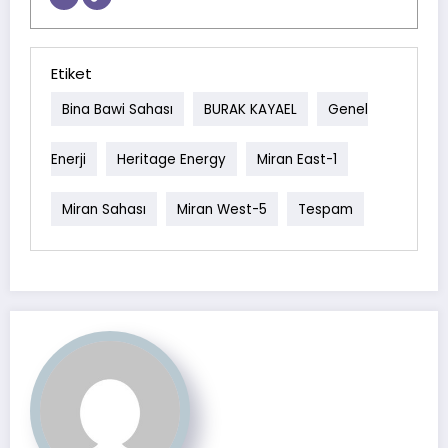
Etiket
Bina Bawi Sahası
BURAK KAYAEL
Genel
Enerji
Heritage Energy
Miran East-1
Miran Sahası
Miran West-5
Tespam