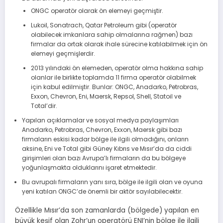
ONGC operatör olarak ön elemeyi geçmiştir.
Lukoil, Sonatrach, Qatar Petroleum gibi (operatör
olabilecek imkanlara sahip olmalarına rağmen) bazı
firmalar da ortak olarak ihale sürecine katılabilmek için ön
elemeyi geçmişlerdir.
2013 yılındaki ön elemeden, operatör olma hakkına sahip
olanlar ile birlikte toplamda 11 firma operatör olabilmek
için kabul edilmiştir. Bunlar: ONGC, Anadarko, Petrobras,
Exxon, Chevron, Eni, Maersk, Repsol, Shell, Statoil ve
Total’dir.
Yapılan açıklamalar ve sosyal medya paylaşımları
Anadarko, Petrobras, Chevron, Exxon, Maersk gibi bazı
firmaların eskisi kadar bölge ile ilgili olmadığını, onların
aksine, Eni ve Total gibi Güney Kıbrıs ve Mısır’da da ciddi
girişimleri olan bazı Avrupa’lı firmaların da bu bölgeye
yoğunlaşmakta olduklarını işaret etmektedir.
Bu avrupalı firmaların yanı sıra, bölge ile ilgili olan ve oyuna
yeni katılan ONGC’de önemli bir aktör sayılabilecektir.
Özellikle Mısır’da son zamanlarda (bölgede) yapılan en
büyük keşif olan Zohr’un operatörü ENI’nin bölge ile ilgili