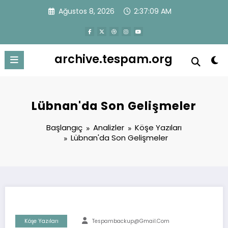
İçeriğe
Ağustos 8, 2026
2:37:09 AM
atla
archive.tespam.org
Lübnan'da Son Gelişmeler
Başlangıç
Analizler
Köşe Yazıları
Lübnan'da Son Gelişmeler
Köşe Yazıları
Tespambackup@gmail.com