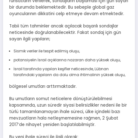
ruhsatların verilerek, sondajların başlaması için gün sayan
bir durumda beklemektedir. Bu sebeple global gaz
oyuncularının dikkatini celp etmeye devam etmektedir.
Tabii tüm tahminler ancak açılacak başarılı sondajlar
neticesinde doğrulanabilecektir. Fakat sondaj için gün
sayan ilgili yapıların;
Sismik veriler ile tespit edilmiş oluşu,
potansiyelin İsrail açıklarına nazaran daha yüksek oluşu,
İsrail tarafında yapılan keşifler neticesinde, Lübnan
tarafındaki yapıların da dolu olma ihtimalinin yüksek oluşu,
bölgesel umutları arttırmaktadır.
Bu umutların somut neticelere dönüştürülebilmesi
kapsamında, uzun süredir siyasi belirsizlikler nedeni ile bir
türlü tamamlanamayan ihale süreci, ülke içindeki bazı
mevzuatların hala netleşmemesine rağmen, 2 Şubat
2017’de nihayet yeniden başlatılabilmiştir.
Bu yeni ihale süreci ile ilgili olarak: