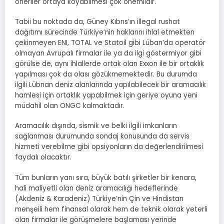
öneriler ortaya koyabilmesi çok önemlidir.
Tabii bu noktada da, Güney Kıbrıs’ın illegal rushat
dağıtımı sürecinde Türkiye’nin haklarını ihlal etmekten
çekinmeyen ENI, TOTAL ve Statoil gibi Lüban’da operatör
olmayan Avrupalı firmalar ile ya da ilgi göstermiyor gibi
görülse de, aynı ihlallerde ortak olan Exxon ile bir ortaklık
yapılması çok da olası gözükmemektedir. Bu durumda
ilgili Lübnan deniz alanlarında yapılabilecek bir aramacılık
hamlesi için ortaklık yapabilmek için geriye oyuna yeni
müdahil olan ONGC kalmaktadır.
Aramacılık dışında, sismik ve belki ilgili imkanların
sağlanması durumunda sondaj konusunda da servis
hizmeti verebilme gibi opsiyonların da değerlendirilmesi
faydalı olacaktır.
Tüm bunların yanı sıra, büyük batılı şirketler bir kenara,
hali maliyetli olan deniz aramacılığı hedeflerinde
(Akdeniz & Karadeniz) Türkiye’nin Çin ve Hindistan
menşeili hem finansal olarak hem de teknik olarak yeterli
olan firmalar ile görüşmelere başlaması yerinde