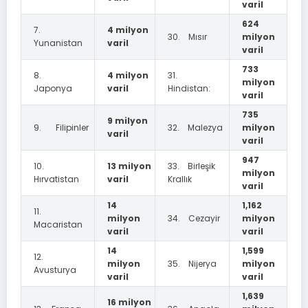
varil
624
7.
4 milyon
30. Mısır
milyon
Yunanistan
varil
varil
733
8.
4 milyon
31.
milyon
Japonya
varil
Hindistan:
varil
735
9 milyon
9. Filipinler
32. Malezya
milyon
varil
varil
947
10.
13 milyon
33. Birleşik
milyon
Hırvatistan
varil
Krallık
varil
14
1,162
11.
milyon
34. Cezayir
milyon
Macaristan
varil
varil
14
1,599
12.
milyon
35. Nijerya
milyon
Avusturya
varil
varil
1,639
16 milyon