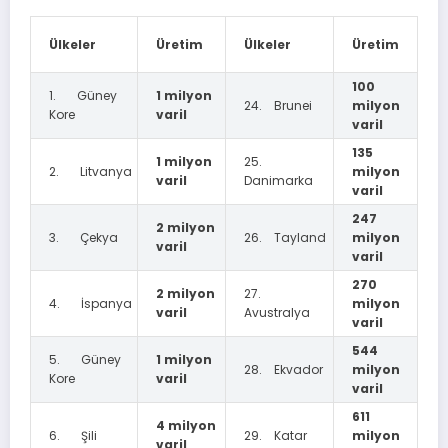
Ülkeler
Üretim
Ülkeler
Üretim
100
1. Güney
1 milyon
24. Brunei
milyon
Kore
varil
varil
135
1 milyon
25.
2. Litvanya
milyon
varil
Danimarka
varil
247
2 milyon
3. Çekya
26. Tayland
milyon
varil
varil
270
2 milyon
27.
4. İspanya
milyon
varil
Avustralya
varil
544
5. Güney
1 milyon
28. Ekvador
milyon
Kore
varil
varil
611
4 milyon
6. Şili
29. Katar
milyon
varil