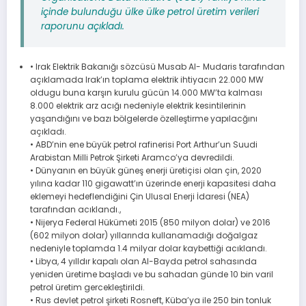
içinde bulunduğu ülke ülke petrol üretim verileri
raporunu açıkladı.
• Irak Elektrik Bakanığı sözcüsü Musab Al- Mudaris tarafından
açıklamada Irak’ın toplama elektrik ihtiyacın 22.000 MW
oldugu buna karşın kurulu gücün 14.000 MW’ta kalması
8.000 elektrik arz acığı nedeniyle elektrik kesintilerinin
yaşandığını ve bazı bölgelerde özelleştirme yapılacğını
açıkladı.
• ABD’nin ene büyük petrol rafinerisi Port Arthur’un Suudi
Arabistan Milli Petrok Şirketi Aramco’ya devredildi.
• Dünyanın en büyük güneş enerji üretiçisi olan çin, 2020
yılına kadar 110 gigawatt’ın üzerinde enerji kapasitesi daha
eklemeyi hedeflendiğini Çin Ulusal Enerji İdaresi (NEA)
tarafından acıklandı.,
• Nijerya Federal Hükümeti 2015 (850 milyon dolar) ve 2016
(602 milyon dolar) yıllarında kullanamadığı doğalgaz
nedeniyle toplamda 1.4 milyar dolar kaybettiği acıklandı.
• Libya, 4 yılldır kapalı olan Al-Bayda petrol sahasında
yeniden üretime başladı ve bu sahadan günde 10 bin varil
petrol üretim gercekleştirildi.
• Rus devlet petrol şirketi Rosneft, Küba’ya ile 250 bin tonluk