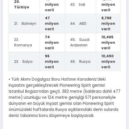
20.
milyon
43. Irak
milyon
Türkiye
varil
varil
47
8,788
21. Bahreyn
milyon
44. ABD
milyon
varil
varil
74
10,465
22.
45. Suudi
milyon
milyon
Romanya
Arabistan
varil
varil
96
10,490
23. İtalya
milyon
46. Rusya
milyon
varil
varil
• Türk Akımı Doğalgaz Boru Hattının Karadeniz’deki
inşaatını gerçekleştirecek Pioneering Spirit gemisi
İstanbul Boğazı’ndan geçti. 382 metre (kaldıracı dahil 477
metre) uzunluğu ve 124 metre genişliği 571 personeliyle
dünyanın en büyük inşaat gemisi olan Pioneering Spirit
önümüzdeki haftalarda Rusya açıklarındaki derin sularda
deniz tabanına boru döşemeye başlayacak.