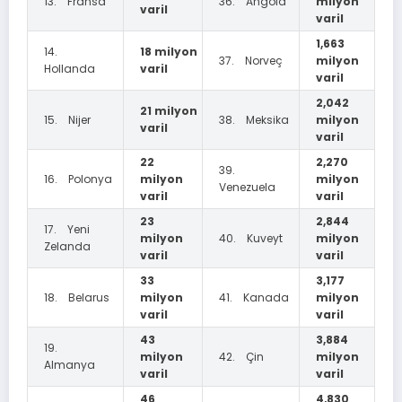
13. Fransa
36. Angola
milyon
varil
varil
1,663
14.
18 milyon
37. Norveç
milyon
Hollanda
varil
varil
2,042
21 milyon
15. Nijer
38. Meksika
milyon
varil
varil
22
2,270
39.
16. Polonya
milyon
milyon
Venezuela
varil
varil
23
2,844
17. Yeni
milyon
40. Kuveyt
milyon
Zelanda
varil
varil
33
3,177
18. Belarus
milyon
41. Kanada
milyon
varil
varil
43
3,884
19.
milyon
42. Çin
milyon
Almanya
varil
varil
46
4,830