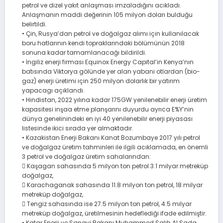
petrol ve dizel yakıt anlaşması imzaladığını acıkladı.
Anlaşmanın maddi değerinin 105 milyon doları bulduğu
belirtildi.
• Çin, Rusya’dan petrol ve doğalgaz alımı için kullanılacak
boru hatlarının kendi topraklarındaki bölümünün 2018
sonuna kadar tamamlanacağı bildirildi.
• İngiliz enerji firması Equinox Energy Capital’in Kenya’nın
batısında Viktorya gölünde yer alan yabani otlardan (bio-
gaz) enerji üretimi için 250 milyon dolarlık bir yatırım
yapacagı açıklandı.
• Hindistan, 2022 yılına kadar 175GW yenilenebilir enerji üretim
kapasitesi inşaa etme planşarını duyurdu ayrıca E%Y’nin
dünya genelinindeki en iyi 40 yenilenebilir enerji piyasası
listesinde ikici sırada yer almaktadır.
• Kazakistan Enerji Bakanı Kanat Bozumbaye 2017 yılı petrol
ve doğalgaz üretim tahminleri ile ilgili acıklamada, en önemli
3 petrol ve doğalgaz üretim sahalarından:
 Kaşagan sahasında 5 milyon ton petrol 3.1 milyar metreküp
doğalgaz,
 Karachaganak sahasında 11.8 milyon ton petrol, 18 milyar
metreküp doğalgaz,
 Tengiz sahasında ise 27.5 milyon ton petrol, 4.5 milyar
metreküp doğalgaz, üretilmesinin hedeflediği ifade edilmiştir.
• Katar Enerji ve Sanayi Bakanı Muhammed Salih Al Sada