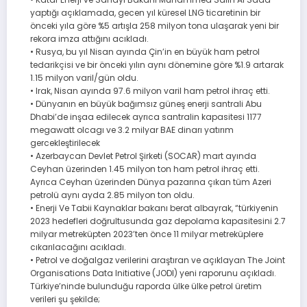
yaptığı açıklamada, gecen yıl küresel LNG ticaretinin bir
önceki yıla göre %5 artışla 258 milyon tona ulaşarak yeni bir
rekora imza attığını acıkladı.
• Rusya, bu yıl Nisan ayında Çin’in en büyük ham petrol
tedarikçisi ve bir önceki yılın aynı dönemine göre %1.9 artarak
1.15 milyon varil/gün oldu.
• Irak, Nisan ayında 97.6 milyon varil ham petrol ihraç etti.
• Dünyanın en büyük bağımsız güneş enerji santrali Abu
Dhabi’de inşaa edilecek ayrıca santralin kapasitesi 1177
megawatt olcagı ve 3.2 milyar BAE dinarı yatırım
gercekleştirilecek
• Azerbaycan Devlet Petrol Şirketi (SOCAR) mart ayında
Ceyhan üzerinden 1.45 milyon ton ham petrol ihraç etti.
Ayrıca Ceyhan üzerinden Dünya pazarına çıkan tüm Azeri
petrolü aynı ayda 2.85 milyon ton oldu.
• Enerji Ve Tabii Kaynaklar bakanı berat albayrak, “türkiyenin
2023 hedefleri doğrultusunda gaz depolama kapasitesini 2.7
milyar metreküpten 2023’ten önce 11 milyar metreküplere
cıkarılacağını acıkladı.
• Petrol ve doğalgaz verilerini araştıran ve açıklayan The Joint
Organisations Data Initiative (JODI) yeni raporunu açıkladı.
Türkiye’ninde bulunduğu raporda ülke ülke petrol üretim
verileri şu şekilde;