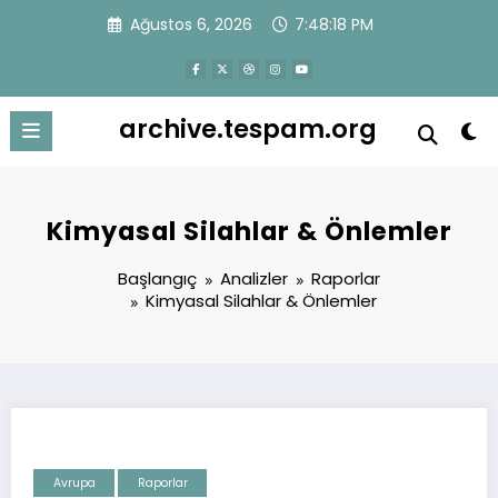
İçeriğe
Ağustos 6, 2026
7:48:18 PM
atla
archive.tespam.org
Kimyasal Silahlar & Önlemler
Başlangıç
Analizler
Raporlar
Kimyasal Silahlar & Önlemler
Avrupa
Raporlar