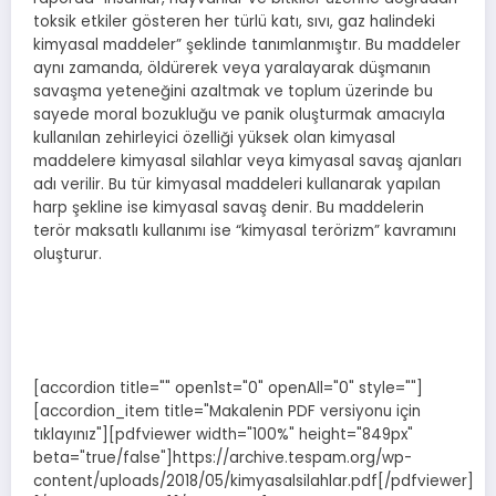
toksik etkiler gösteren her türlü katı, sıvı, gaz halindeki
kimyasal maddeler” şeklinde tanımlanmıştır. Bu maddeler
aynı zamanda, öldürerek veya yaralayarak düşmanın
savaşma yeteneğini azaltmak ve toplum üzerinde bu
sayede moral bozukluğu ve panik oluşturmak amacıyla
kullanılan zehirleyici özelliği yüksek olan kimyasal
maddelere kimyasal silahlar veya kimyasal savaş ajanları
adı verilir. Bu tür kimyasal maddeleri kullanarak yapılan
harp şekline ise kimyasal savaş denir. Bu maddelerin
terör maksatlı kullanımı ise “kimyasal terörizm” kavramını
oluşturur.
[accordion title="" open1st="0" openAll="0" style=""]
[accordion_item title="Makalenin PDF versiyonu için
tıklayınız"][pdfviewer width="100%" height="849px"
beta="true/false"]https://archive.tespam.org/wp-
content/uploads/2018/05/kimyasalsilahlar.pdf[/pdfviewer]