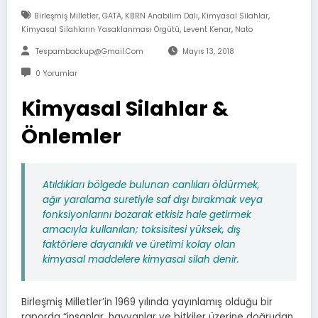
,
,
,
,
Birleşmiş Milletler
GATA
KBRN Anabilim Dalı
Kimyasal Silahlar
,
,
Kimyasal Silahların Yasaklanması Örgütü
Levent Kenar
Nato
Tespambackup@gmail.com
Mayıs 13, 2018
0 Yorumlar
Kimyasal Silahlar &
Önlemler
Atıldıkları bölgede bulunan canlıları öldürmek,
ağır yaralama suretiyle saf dışı bırakmak veya
fonksiyonlarını bozarak etkisiz hale getirmek
amacıyla kullanılan; toksisitesi yüksek, dış
faktörlere dayanıklı ve üretimi kolay olan
kimyasal maddelere kimyasal silah denir.
Birleşmiş Milletler’in 1969 yılında yayınlamış olduğu bir
raporda “insanlar, hayvanlar ve bitkiler üzerine doğrudan