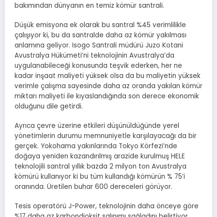
bakımından dünyanın en temiz kömür santrali.
Düşük emisyona ek olarak bu santral %45 verimlilikle
çalışıyor ki, bu da santralde daha az kömür yakılması
anlamına geliyor. Isogo Santrali müdürü Juzo Kotani
Avustralya Hükümeti’ni teknolojinin Avustralya’da
uygulanabileceği konusunda teşvik ederken, her ne
kadar inşaat maliyeti yüksek olsa da bu maliyetin yüksek
verimle çalışma sayesinde daha az oranda yakılan kömür
miktarı maliyeti ile kıyaslandığında son derece ekonomik
olduğunu dile getirdi.
Ayrıca çevre üzerine etkileri düşünüldüğünde yerel
yönetimlerin durumu memnuniyetle karşılayacağı da bir
gerçek. Yokohama yakınlarında Tokyo Körfezi’nde
doğaya yeniden kazandırılmış arazide kurulmuş HELE
teknolojili santral yıllık bazda 2 milyon ton Avustralya
kömürü kullanıyor ki bu tüm kullandığı kömürün % 75’i
oranında. Üretilen buhar 600 dereceleri görüyor.
Tesis operatörü J-Power, teknolojinin daha önceye göre
%17 daha az karbondioksit salınımı sağladını belirtiyor.