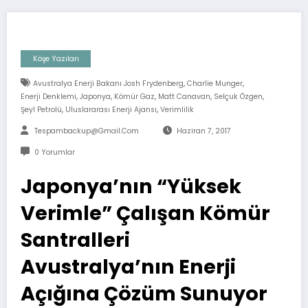
Köşe Yazıları
,
,
Avustralya Enerji Bakanı Josh Frydenberg
Charlie Munger
,
,
,
,
,
Enerji Denklemi
Japonya
Kömür Gaz
Matt Canavan
Selçuk Özgen
,
,
Şeyl Petrolü
Uluslararası Enerji Ajansı
Verimlilik
Tespambackup@gmail.com
Haziran 7, 2017
0 Yorumlar
Japonya’nın “Yüksek
Verimle” Çalışan Kömür
Santralleri
Avustralya’nın Enerji
Açığına Çözüm Sunuyor