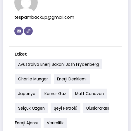
tespambackup@gmail.com
Etiket
Avustralya Enerji Bakanı Josh Frydenberg
Charlie Munger
Enerji Denklemi
Japonya
Kömür Gaz
Matt Canavan
Selçuk Özgen
Şeyl Petrolü
Uluslararası
Enerji Ajansı
Verimlilik