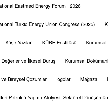
national Eastmed Energy Forum | 2026
 Information.
Edit your Profile
now.
national Turkic Energy Union Congress (2025)
K
Köşe Yazıları
KÜRE Enstitüsü
Kurumsal
Değerler ve İlkesel Duruş
Kurumsal Dökümanl
6)
 ve Bireysel Çözümler
logolar
Mağaza
leri Petrolcü Yapma Atölyesi: Sektörel Dönüşümün 