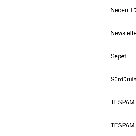
Neden Tür
Newslett
Sepet
Tespambackup@gmail.com
0
Hürmüz darboğazı: Enerji’de arz değil, sistem
Sürdürüleb
sorunu
Mart 25, 2026
TESPAM 
TESPAM 
YORUM GÖNDER