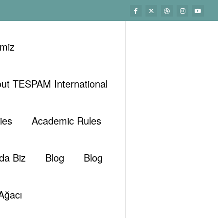
imiz
ut TESPAM International
ler
Köşe Yazıları
İran Gazı Avrupa’ya Giderken
ies
Academic Rules
da Biz
Blog
Blog
Ağacı
2016
0 Yorumlar