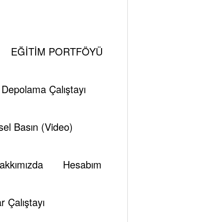
EĞİTİM PORTFÖYÜ
madığı konusunda görüş bildirmiş. Bu yakın
konu olarak da İran’ın gazını Avrupa’ya LNG
i Depolama Çalıştayı
ermesi tespitinde bulunmuş…
el Basın (Video)
r yaklaşımda bulunmuşlar…
akkımızda
Hesabım
r Çalıştayı