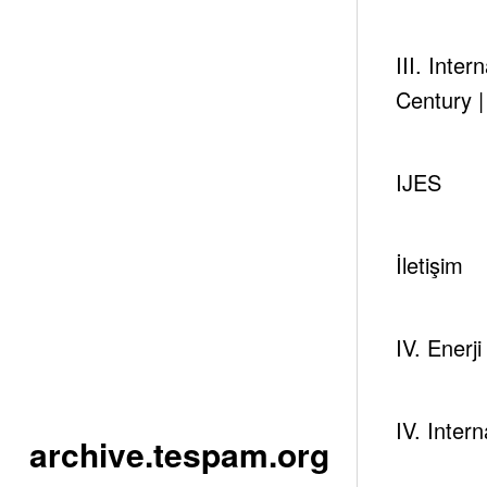
tespambackup@gmail.com
III. Inte
Century 
IJES
Etiket
Avrupa
Gaz Boru Hattı
Gaz Ticar
İletişim
IV. Enerj
IV. Inter
archive.tespam.org
Tespambac