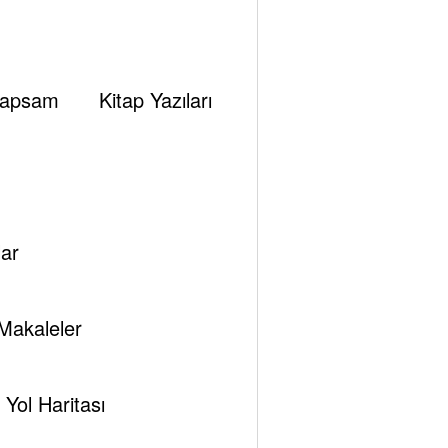
apsam
Kitap Yazıları
Previous post
Güney Akımı Gaz Boru Hattı Geri Dönerse
ar
Makaleler
Yol Haritası