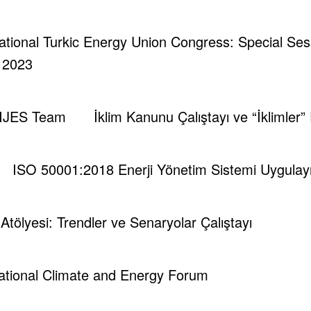
rnational Turkic Energy Union Congress: Special Se
| 2023
IJES Team
İklim Kanunu Çalıştayı ve “İklimler”
eti
Iran Gazı
Oğuzhan Akyener
Tespam
Türki
ISO 50001:2018 Enerji Yönetim Sistemi Uygulayıc
i Atölyesi: Trendler ve Senaryolar Çalıştayı
national Climate and Energy Forum
kup@gmail.com