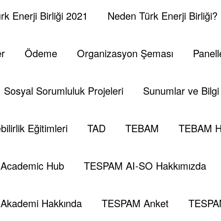
k Enerji Birliği 2021
Neden Türk Enerji Birliği?
TE
KA
er
Ödeme
Organizasyon Şeması
Panell
Sosyal Sorumluluk Projeleri
Sunumlar ve Bilgi 
Tespambackup@gmail.com
0
Narkoterörün Yeni Coğrafyası: Meksika
ilirlik Eğitimleri
TAD
TEBAM
TEBAM H
Kartellerinden Türkiye’ye Çıkarılan Dersler
Şubat 25, 2026
Academic Hub
TESPAM AI-SO Hakkımızda
Akademi Hakkında
TESPAM Anket
TESPA