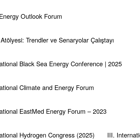
aynı güzergâhtan Avrupa’ya gitmesi muteber değilmiş…
d Energy Outlook Forum
i Atölyesi: Trendler ve Senaryolar Çalıştayı
ile ilgili uzman ve akademisyenlerin dahi detaylı ve çok
 hedeflerini zedelemek değildir. Tersine büyük oynayacak
rnational Black Sea Energy Conference | 2025
rnational Climate and Energy Forum
rnational EastMed Energy Forum – 2023
rnational Hydrogen Congress (2025)
III. Intern