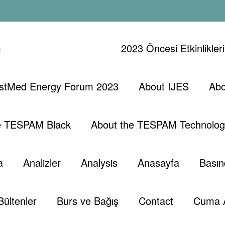
ç
2023 Öncesi Etkinlikler
stMed Energy Forum 2023
About IJES
Abo
n
Başlangıç
Analiz
e TESPAM Black
About the TESPAM Technolog
a
Analizler
Analysis
Anasayfa
Basın
Petrol Ve Doğalgaz
Türkçe
Türkiye
Bültenler
Burs ve Bağış
Contact
Cuma 
,
,
Tespam
Türkiye
Tespambackup@gmail.com
Mayıs 13, 