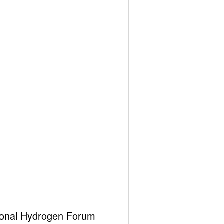
 yönlü çalışma yapmadan inandıkları tutarsızlıkları
 Yeni Türkiye’nin enerji alanındaki adımlarını daha
ational Hydrogen Forum