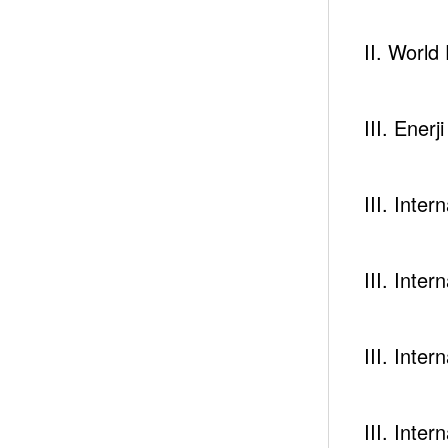
Ayrıca inceleme yapıldığında Türkmen gazının da 
II. Worl
***
III. Enerj
Bu kısa yaklaşımdan hedef; kamuoyunun, hatta konu 
çürüterek ülkenin enerji politikaları kapsamındaki
tutarlı ve sağlam atmasına katkıda bulunmaktır.
III. Inte
Oğuzhan AKYENER
III. Inte
TESPAM Başkanı
13.05.2016
III. Inte
Yazar
III. Inte