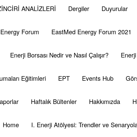
İNCİRİ ANALİZLERİ
Dergiler
Duyurular
iderken
 Energy Forum
EastMed Energy Forum 2021
ının yakın zamanda Avrupa’ya gelme ihtimalinin ol
 değişeceğini belirtmiş. Bu bağlamda da en önemli 
Enerji Borsası Nedir ve Nasıl Çalışır?
Enerj
ecek yeni bir boru hattı ile mi taşıyacağına kadar v
umaları Eğitimleri
EPT
Events Hub
Görs
am parmak basamasalar da doğruya yakın fakat eksik bi
aporlar
Haftalık Bültenler
Hakkımızda
H
Home
I. Enerji Atölyesi: Trendler ve Senaryola