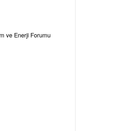
 ortamda konuşulan, İran ve Türkmenistan gazlarını
deflemektedir?
klim ve Enerji Forumu
ine başlanacağı planlanırken niçin henüz inşaat
lmak gerekliymiş. Gaz tedariki sağlandıktan sonra,
gerekirmiş…
çekleştirilemezmiş…
ı belirlemek hiç de mantıklı değilmiş…