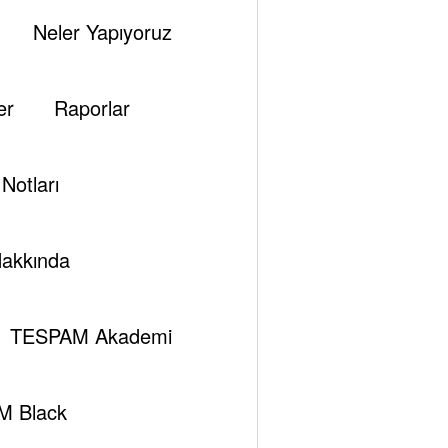
Neler Yapıyoruz
Tespambackup@gmail.com
0
SPAM ENERJİ PROJEKSİYONLARININ
RŞILAŞTIRMALI ANALİZİ
er
Raporlar
Şubat 13, 2026
Notları
akkında
TESPAM Akademi
M Black