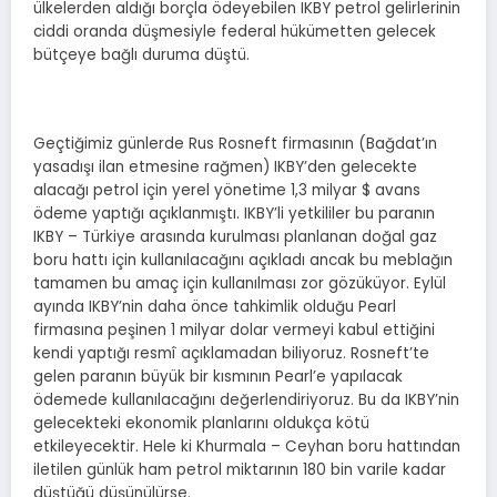
ülkelerden aldığı borçla ödeyebilen IKBY petrol gelirlerinin
ciddi oranda düşmesiyle federal hükümetten gelecek
bütçeye bağlı duruma düştü.
Geçtiğimiz günlerde Rus Rosneft firmasının (Bağdat’ın
yasadışı ilan etmesine rağmen) IKBY’den gelecekte
alacağı petrol için yerel yönetime 1,3 milyar $ avans
ödeme yaptığı açıklanmıştı. IKBY’li yetkililer bu paranın
IKBY – Türkiye arasında kurulması planlanan doğal gaz
boru hattı için kullanılacağını açıkladı ancak bu meblağın
tamamen bu amaç için kullanılması zor gözüküyor. Eylül
ayında IKBY’nin daha önce tahkimlik olduğu Pearl
firmasına peşinen 1 milyar dolar vermeyi kabul ettiğini
kendi yaptığı resmî açıklamadan biliyoruz. Rosneft’te
gelen paranın büyük bir kısmının Pearl’e yapılacak
ödemede kullanılacağını değerlendiriyoruz. Bu da IKBY’nin
gelecekteki ekonomik planlarını oldukça kötü
etkileyecektir. Hele ki Khurmala – Ceyhan boru hattından
iletilen günlük ham petrol miktarının 180 bin varile kadar
düştüğü düşünülürse.