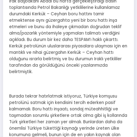
Irak Başbakanı Abadi bu hafta gerçekleştirdiği basın
toplantısında Petrol Bakanlığı yetkililerine kullanılamaz
durumdaki Kerkük – Ceyhan boru hattını tamir
etmektense aynı güzergahta yeni bir boru hattı inşa
etmeleri ve bunu da ihaleye çıkmadan doğrudan teklif
alma/pazarlık yöntemiyle yapmaları talimatı verdiğini
açıkladı. Bu durum bir kez daha TESPAM’ı haklı çıkarttı.
Kerkük petrolünün uluslararası piyasalara ulaşması için en
mantıklı ve nihai güzergahın Kerkük – Ceyhan hattı
olduğunu ısrarla belirtmiş ve bu durumun Iraklı yetkililer
tarafından da görüldüğünü önceki yazılarımızda
belirtmiştik.
Burada tekrar hatırlatmak istiyoruz, Türkiye komşusu
petrolünü satmak için kendisini tercih ederken pasif
kalmamalı. Boru hattı inşaatı, sondaj müteahhitliği ve
taşımadan sorumlu şirketlere ortak olma gibi iş kollarında
Türk şirketleri her zaman yer almalı. Bunlardan daha da
önemlisi Türkiye tükettiği kaynağı yerinde üreten ülke
konumuna gelmeli, bunun için de en yakın kaynak olan