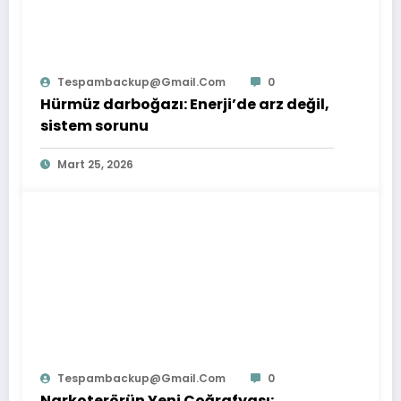
Tespambackup@gmail.com
0
Hürmüz darboğazı: Enerji’de arz değil,
sistem sorunu
Mart 25, 2026
Tespambackup@gmail.com
0
Narkoterörün Yeni Coğrafyası: