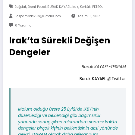
,
,
,
,
,
Bağdat
Brent Petrol
BURAK KAYAEL
Irak
Kerkük
PETROL
Tespambackup@gmail.com
Kasım 16, 2017
0 Yorumlar
Irak’ta Sürekli Değişen
Dengeler
Burak KAYAEL-TESPAM
Burak KAYAEL @Twitter
Malum olduğu üzere 25 Eylül’de IKBY’nin
düzenlediği ve beklendiği gibi bağımsızlık
yönünde sonuç çıkan referandum sonrası Irak’ta
dengeler birçok kişinin beklentisinin aksi yönünde
gelişti. TESPAM olarak daha referandum