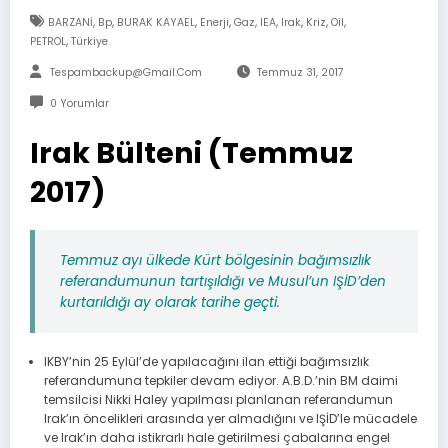
,
,
,
,
,
,
,
,
,
BARZANİ
Bp
BURAK KAYAEL
Enerji
Gaz
IEA
Irak
Kriz
Oil
,
PETROL
Türkiye
Tespambackup@gmail.com
Temmuz 31, 2017
0 Yorumlar
Irak Bülteni (Temmuz
2017)
Temmuz ayı ülkede Kürt bölgesinin bağımsızlık
referandumunun tartışıldığı ve Musul’un IŞİD’den
kurtarıldığı ay olarak tarihe geçti.
IKBY’nin 25 Eylül’de yapılacağını ilan ettiği bağımsızlık
referandumuna tepkiler devam ediyor. A.B.D.’nin BM daimi
temsilcisi Nikki Haley yapılması planlanan referandumun
Irak’ın öncelikleri arasında yer almadığını ve IŞİD’le mücadele
ve Irak’ın daha istikrarlı hale getirilmesi çabalarına engel