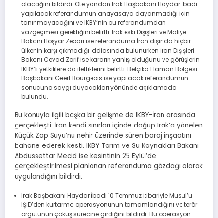
olacağını bildirdi. Öte yandan Irak Başbakanı Haydar İbadi
yapılacak referandumun anayasaya dayanmadığı için
tanınmayacağını ve IKBY’nin bu referandumdan
vazgeçmesi gerektiğini belirtti. Irak eski Dışişleri ve Maliye
Bakanı Hoşyar Zebari ise referanduma İran dışında hiçbir
ülkenin karşı çıkmadığı iddiasında bulunurken İran Dışişleri
Bakanı Cevad Zarif ise kararın yanlış olduğunu ve görüşlerini
IKBY’li yetkililere da ilettiklerini belirtti. Belçika Flaman Bölgesi
Başbakanı Geert Bourgeois ise yapılacak referandumun
sonucuna saygı duyacakları yönünde açıklamada
bulundu.
Bu konuyla ilgili başka bir gelişme de IKBY-İran arasında
gerçekleşti. İran kendi sınırları içinde doğup Irak’a yönelen
Küçük Zap Suyu’nu nehir üzerinde süren baraj inşaatını
bahane ederek kesti. IKBY Tarım ve Su Kaynakları Bakanı
Abdussettar Mecid ise kesintinin 25 Eylül’de
gerçekleştirilmesi planlanan referanduma gözdağı olarak
uygulandığını bildirdi.
Irak Başbakanı Haydar İbadi 10 Temmuz itibariyle Musul’u
IŞİD’den kurtarma operasyonunun tamamlandığını ve terör
örgütünün çöküş sürecine girdiğini bildirdi. Bu operasyon