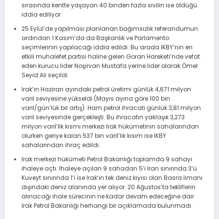
sırasında kentte yaşayan 40 binden fazla sivilin ise öldüğü
iddia ediliyor.
25 Eylül’de yapılması planlanan bağımsızlık referandumun
ardından 1 Kasım’da da Başkanlık ve Parlamento
seçimlerinin yapılacağı iddia edildi. Bu arada IKBY’nin en
etkili muhalefet partisi haline gelen Goran Hareketi’nde vefat
eden kurucu lider Noşirvan Mustafa yerine lider olarak Ömer
Seyid Ali seçildi.
Irak’ın Haziran ayındaki petrol üretimi günlük 4,671 milyon
varil seviyesine yükseldi (Mayıs ayına göre 100 bin
varil/gün’lük bir artış). Ham petrol ihracatı günlük 3,81 milyon
varil seviyesinde gerçekleşti. Bu ihracatın yaklaşık 3,273
milyon varil’lik kısmı merkezi Irak hükümetinin sahalarından
olurken geriye kalan 537 bin varil’lik kısım ise IKBY
sahalarından ihraç edildi.
Irak merkezi hükümeti Petrol Bakanlığı toplamda 9 sahayı
ihaleye açtı. İhaleye açılan 9 sahadan 5’i Iran sınırında 3’ü
Kuveyt sınırında 1’i ise Irak’ın tek deniz kıyısı olan Basra limanı
dışındaki deniz alanında yer alıyor. 20 Ağustos’ta tekliflerin
alınacağı ihale sürecinin ne kadar devam edeceğine dair
Irak Petrol Bakanlığı herhangi bir açıklamada bulunmadı.