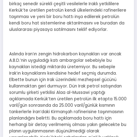
birkaç senedir sürekli çeşitli vesilelerle Iraklı yetkililere
Kerkük’te üretilen petrolün kendi ülkelerindeki rafinerilere
taşınması ve yeni bir boru hattı inşa edilerek petrolün
kendi boru hat sistemlerine aktarılmasını ve buradan da
uluslararası piyasaya satılmasını teklif ediyorlar.
Aslında İran’ın zengin hidrokarbon kaynakları var ancak
A.B.D.’nin uyguladığı katı ambargolar sebebiyle bu
kaynakları istediği miktarda üretemiyor. Bu sebeple
Irak’ın kaynaklarını kendisine hedef seçmiş durumda.
Elbette bunun için Irak üzerindeki mezhepsel gücünü
kullanmaktan geri durmuyor. Dün Irak petrol satışından
sorumlu şirketi yetkilisi Alaa al-Mussawi yaptığı
açıklamada Kerkük’ten üretilen petrolün ilk etapta 15.000
varil/gün sonrasında da 25.000 varil/günlük kısmının
tankerlerle İran’daki Kirmanşah rafinerisine taşınmasının
planlandığını belirtti. Bu açıklamada boru hattı için
herhangi bir detay verilmemiş olması yakın gelecekte bu
planın uygulanmasının düşünülmediği olarak