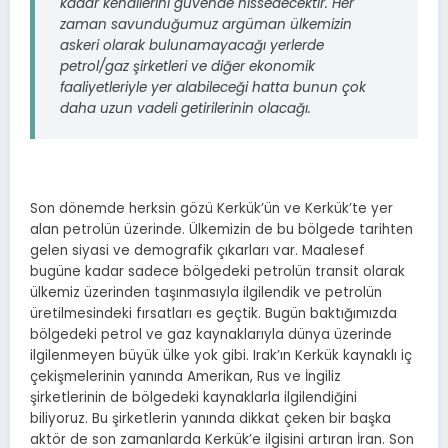
kadar kendilerini güvende hissedecektir. Her
zaman savunduğumuz argüman ülkemizin
askeri olarak bulunamayacağı yerlerde
petrol/gaz şirketleri ve diğer ekonomik
faaliyetleriyle yer alabileceği hatta bunun çok
daha uzun vadeli getirilerinin olacağı.
Son dönemde herksin gözü Kerkük’ün ve Kerkük’te yer
alan petrolün üzerinde. Ülkemizin de bu bölgede tarihten
gelen siyasi ve demografik çıkarları var. Maalesef
bugüne kadar sadece bölgedeki petrolün transit olarak
ülkemiz üzerinden taşınmasıyla ilgilendik ve petrolün
üretilmesindeki fırsatları es geçtik. Bugün baktığımızda
bölgedeki petrol ve gaz kaynaklarıyla dünya üzerinde
ilgilenmeyen büyük ülke yok gibi. Irak’ın Kerkük kaynaklı iç
çekişmelerinin yanında Amerikan, Rus ve İngiliz
şirketlerinin de bölgedeki kaynaklarla ilgilendiğini
biliyoruz. Bu şirketlerin yanında dikkat çeken bir başka
aktör de son zamanlarda Kerkük’e ilgisini artıran İran. Son