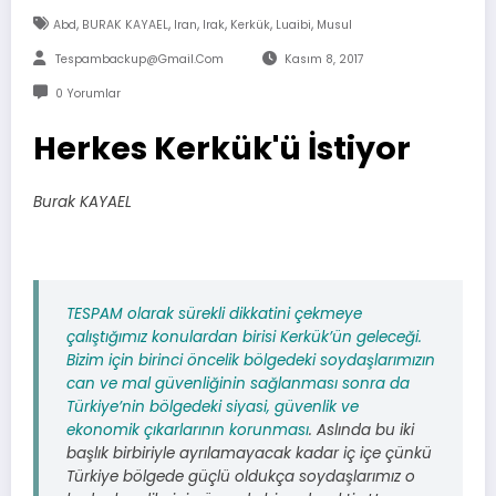
,
,
,
,
,
,
Abd
BURAK KAYAEL
Iran
Irak
Kerkük
Luaibi
Musul
Tespambackup@gmail.com
Kasım 8, 2017
0 Yorumlar
Herkes Kerkük'ü İstiyor
Burak KAYAEL
TESPAM olarak sürekli dikkatini çekmeye
çalıştığımız konulardan birisi Kerkük’ün geleceği.
Bizim için birinci öncelik bölgedeki soydaşlarımızın
can ve mal güvenliğinin sağlanması sonra da
Türkiye’nin bölgedeki siyasi, güvenlik ve
ekonomik çıkarlarının korunması
. Aslında bu iki
başlık birbiriyle ayrılamayacak kadar iç içe çünkü
Türkiye bölgede güçlü oldukça soydaşlarımız o