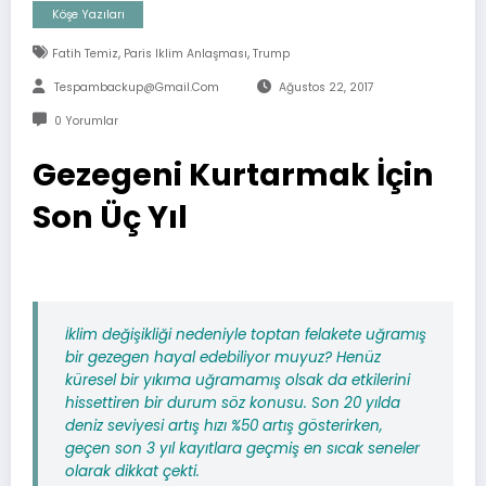
Köşe Yazıları
,
,
Fatih Temiz
Paris Iklim Anlaşması
Trump
Tespambackup@gmail.com
Ağustos 22, 2017
0 Yorumlar
Gezegeni Kurtarmak İçin
Son Üç Yıl
İklim değişikliği nedeniyle toptan felakete uğramış
bir gezegen hayal edebiliyor muyuz? Henüz
küresel bir yıkıma uğramamış olsak da etkilerini
hissettiren bir durum söz konusu. Son 20 yılda
deniz seviyesi artış hızı %50 artış gösterirken,
geçen son 3 yıl kayıtlara geçmiş en sıcak seneler
olarak dikkat çekti.