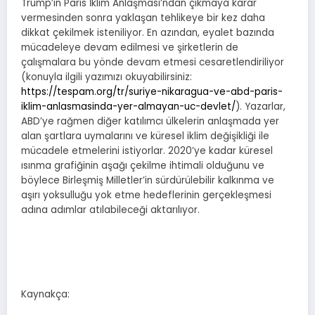
Trump’ın Paris İklim Anlaşması’ndan çıkmaya karar
vermesinden sonra yaklaşan tehlikeye bir kez daha
dikkat çekilmek isteniliyor. En azından, eyalet bazında
mücadeleye devam edilmesi ve şirketlerin de
çalışmalara bu yönde devam etmesi cesaretlendiriliyor
(konuyla ilgili yazımızı okuyabilirsiniz:
https://tespam.org/tr/suriye-nikaragua-ve-abd-paris-
iklim-anlasmasinda-yer-almayan-uc-devlet/
). Yazarlar,
ABD’ye rağmen diğer katılımcı ülkelerin anlaşmada yer
alan şartlara uymalarını ve küresel iklim değişikliği ile
mücadele etmelerini istiyorlar. 2020’ye kadar küresel
ısınma grafiğinin aşağı çekilme ihtimali olduğunu ve
böylece Birleşmiş Milletler’in sürdürülebilir kalkınma ve
aşırı yoksulluğu yok etme hedeflerinin gerçekleşmesi
adına adımlar atılabileceği aktarılıyor.
Kaynakça: