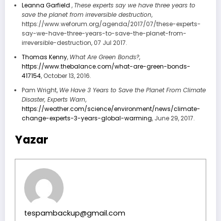
Leanna Garfield
,
These experts say we have three years to
save the planet from irreversible destruction
,
https://www.weforum.org/agenda/2017/07/these-experts-
say-we-have-three-years-to-save-the-planet-from-
irreversible-destruction, 07 Jul 2017.
Thomas Kenny
,
What Are Green Bonds?
,
https://www.thebalance.com/what-are-green-bonds-
417154
, October 13, 2016.
Pam Wright,
We Have 3 Years to Save the Planet From Climate
Disaster, Experts Warn
,
https://weather.com/science/environment/news/climate-
change-experts-3-years-global-warming
, June 29, 2017.
Yazar
tespambackup@gmail.com