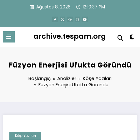
İçeriğe
Ağustos 8, 2026
12:10:37 PM
atla
archive.tespam.org
Füzyon Enerjisi Ufukta Göründü
Başlangıç
Analizler
Köşe Yazıları
Füzyon Enerjisi Ufukta Göründü
Köşe Yazıları