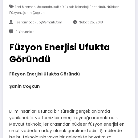
,
,
Earl Marmar
Massachusetts Yüksek Teknoloji Enstitüsü
Nükleer
,
Füzyon
Şahin Çoşkun
Tespambackup@gmail.com
Şubat 25, 2018
0 Yorumlar
Füzyon Enerjisi Ufukta
Göründü
Füzyon Enerjisi Ufukta Göründü
Şahin Coşkun
Bilim insanları uzunca bir süredir gerçek anlamda
yenilenebilir ve temiz bir enerji kaynağı aramaktadır.
Mevcut teknolojiler arasından nükleer füzyon enerjisi en
umut vadeden aday olarak görülmektedir. Şimdilerde
ise bu teknolojinin yakın bir gelecekte hayatımıza