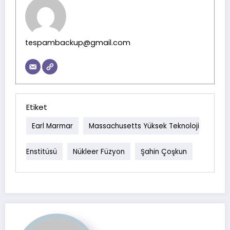
tespambackup@gmail.com
Etiket
Earl Marmar
Massachusetts Yüksek Teknoloji
Enstitüsü
Nükleer Füzyon
Şahin Çoşkun