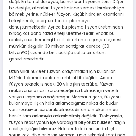
değil. En temel düzeyde, bu nükleer fisyonun tersi. Diğer
bir deyişle, atomları fisyon halinde serbest bırakmak için
bölmek yerine, nükleer füzyon, küçük hidrojen atomlarını
birleştirerek, enerji üreten bir plazmaya
dönüştürmektedir. Ayrıca bu plazma fisyon üretiminden
birkaç kat daha fazla enerji üretmektedir. Ancak bu
reaksiyonun herhangi basit bir ortamda gerçekleşmesi
mümkün değildir. 30 milyon santigrat derece (30
Milyon°C) üzerinde bir sıcaklığa sahip bir ortam
gerektirmektedir.
Uzun yıllar nükleer füzyon araştırmaları için kullanılan
MIT’nin tokamak reaktörü artık aktif değildir. Ancak,
füzyon teknolojisindeki 20 yılı aşkın tecrübe, füzyon
reaksiyonunu nasıl sürdüreceğimizi bulmak için yeterli
veriye ulaşmamızı sağlamıştır. Marmar’a göre, füzyonu
kullanmaya ilişkin hâlâ anlamadığımız nokta da budur:
yani reaksiyon sürdürülebilmekedir ama mekanizması
henüz tam anlamıyla anlaşılabilmiş değildir. “Dolayısıyla,
füzyon reaksiyonun işe yaradığını biliyoruz; nükleer fiziğin
nasıl çalıştığını biliyoruz. Nükleer fizik konusunda hiçbir
sorun yok “diye anlatan Marmar “Hala teknoloji tarafında