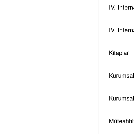
konusundaki görüşlerinin ilk açıklamalar arasında y
IV. Inter
Yazar
IV. Inter
Kitaplar
tespambackup@gmail.com
Kurumsal 
Kurumsal
Etiket
ABD Başkanı
Abd Enerji
Barış 
Müteahhit