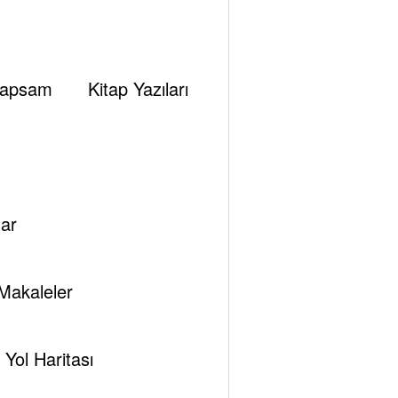
apsam
Kitap Yazıları
ar
Makaleler
Tespam
Trump
Yol Haritası