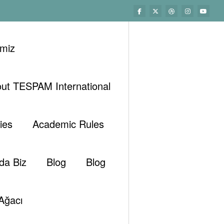
imiz
ut TESPAM International
Başlangıç
Analizler
Köşe Yazıları
Enerji Alanında Trump'ın İlk Adımları
ies
Academic Rules
da Biz
Blog
Blog
Ağacı
ackup@gmail.com
Şubat 7, 2017
0 Yorumlar