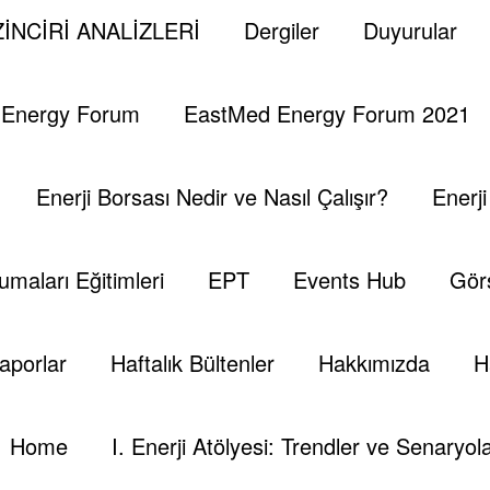
ın İlk Adımları
İNCİRİ ANALİZLERİ
Dergiler
Duyurular
 Energy Forum
EastMed Energy Forum 2021
in töreni sonrasında, seçim öncesindeki vaatlerini b
Enerji Borsası Nedir ve Nasıl Çalışır?
Enerj
ında da ekibi ile hazırladığı bir ön enerji planını Be
umaları Eğitimleri
EPT
Events Hub
Görs
leyecek olan bu planın içeriğindeki önemli ip uçları incele
aporlar
Haftalık Bültenler
Hakkımızda
H
efi olacaktır. Bunlar:
Home
I. Enerji Atölyesi: Trendler ve Senaryola
ır.