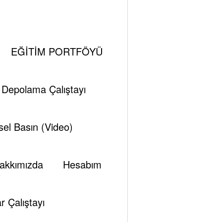
EĞİTİM PORTFÖYÜ
üyük bir hızla hayata geçirmek için düğmeye
i Depolama Çalıştayı
yaz Saray’ın resmi internet sitesinden
el Basın (Video)
ndiğinde;
akkımızda
Hesabım
r Çalıştayı