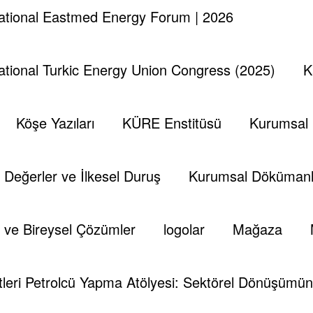
er alması bunun en basit göstergelerindedir.
national Eastmed Energy Forum | 2026
national Turkic Energy Union Congress (2025)
K
Köşe Yazıları
KÜRE Enstitüsü
Kurumsal
Değerler ve İlkesel Duruş
Kurumsal Dökümanl
 ve Bireysel Çözümler
logolar
Mağaza
Görüşmeleri
Exxon Mobil
Kktc
Oğuzhan Akyener
leri Petrolcü Yapma Atölyesi: Sektörel Dönüşümün 