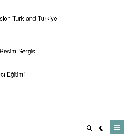
n yarısının 25 yıllığına alınması karşılığında
a fazla endişe etmeleri gerektiğini akla
ssion Turk and Türkiye
, bencil ve ruhsuz batı zihniyetinin genetik
alığının tepkimelerine benzemektedir.
 Resim Sergisi
l’e, CEO’luk yapan birinin ABD’nin dış politikalarını
ı Eğitimi
n vize yasağı konusu, yukarıdaki Irak petrolleri
bilme niteliklerine sahip görülen Trump ve
e alındığında, boşuna desteklenmemiştir.
de enerji ile bu derece içli dışlı olması ve enerji