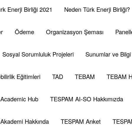
k Enerji Birliği 2021
Neden Türk Enerji Birliği?
kup@gmail.com
er
Ödeme
Organizasyon Şeması
Panell
 Information.
Edit your Profile
now.
Sosyal Sorumluluk Projeleri
Sunumlar ve Bilgi 
ilirlik Eğitimleri
TAD
TEBAM
TEBAM H
Academic Hub
TESPAM AI-SO Hakkımızda
Kıbrıs't
Akademi Hakkında
TESPAM Anket
TESPA
esi