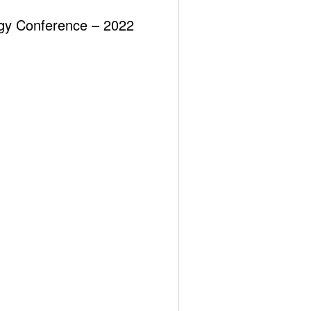
ergy Conference – 2022
asal engeller kaldırılacaktır.
r.
rım geri dönüş süresi uzun olan yenilenebilir kaynaklar
cektir.
irlenecektir.
 esnasında yaptığı konuşmada dile getirdiği “Irak
rarası politikalarının nasıl direk olarak enerji
dırmaktadır.