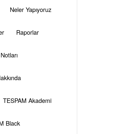
Neler Yapıyoruz
er
Raporlar
Notları
akkında
Previous post
TESPAM Akademi
a Son Gelişmeler: Yeni Aktör Rusya&Enerji
M Black