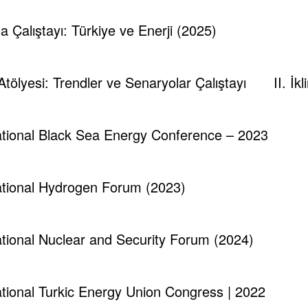
ump, seçim öncesinde de yapmıştır. Fakat başkanlığı sonr
ma Çalıştayı: Türkiye ve Enerji (2025)
ekibin nitelikleri bu kaygıların haklılığını göstermektedir
kanı tarafından enerji politikaları alanında atılan adım
 Atölyesi: Trendler ve Senaryolar Çalıştayı
II. İ
den, 14 Kasım 2016 tarihli TESPAM internet sitesinde ka
i bir değişiklik gerçekleşmemiştir. İlgili analize ulaşmak
national Black Sea Energy Conference – 2023
national Hydrogen Forum (2023)
mında alınan kararlar incelendiğinde:
national Nuclear and Security Forum (2024)
national Turkic Energy Union Congress | 2022
onomik olan yenilenebilir kaynaklara öncelik verilmemesi,