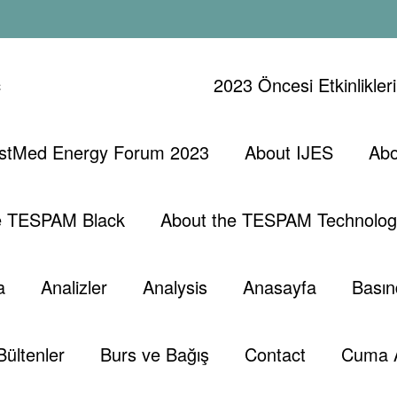
ç
2023 Öncesi Etkinlikler
stMed Energy Forum 2023
About IJES
Abo
 Adımları
e TESPAM Black
About the TESPAM Technolog
a
Analizler
Analysis
Anasayfa
Basın
Bültenler
Burs ve Bağış
Contact
Cuma 
,
,
,
,
,
ri
Exxon Mobil
Kktc
Oğuzhan Akyener
Tespam
Trump
Tespamb