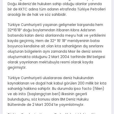
Doğu Akdeniz’de hukuken sahip olduğu alanlar yanında
bir de KKTC adına tüm adanın etrafında Türkiye Petrolleri
aracılığı ile de hak ve söz sahibidir.
Türkiye Cumhuriyeti yaşanan gelişmeler karşısında hem
32°16’18” doğu boylamından itibaren Kıbrıs Ada’sının
batısında kalan deniz alanlarında meşru hak ve yetkilerini
kayda geçirmiş. Hem de 32º 16′ 18″ meridyeninin batısı
boyunca kendisine ait olan kıta sahanlığının dış sınırlarını
oluşturan bölgelerin aynı zamanda Mısır ile deniz sınırını
oluşturmakta olduğunu 2 Mart 2004 tarihinde BM belgesi
olarak yayınlanan mektubuyla resmi olarak kayda
geçirmiştir.
Türkiye Cumhuriyeti uluslararası deniz hukukundan
kaynaklanan ve doğal hak kabul görülen 200 millik bir kıta
sahanlığı hakkına sahiptir. Bu durumda ipso facto (fiilen)
ve ab inito (başlangıçtan beri) ilkesinin geçerli
bulunduğunu, söz konusu alanı BM Deniz Hukuku
Bülteninde de 2 Mart 2004’te yayımlatmıştır.