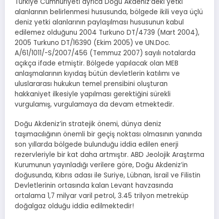
Türkiye Cumhuriyeti ayrıca Doğu Akdeniz’deki yetki
alanlarının belirlenmesi hususunda, bölgede ikili veya üçlü
deniz yetki alanlarının paylaşılması hususunun kabul
edilemez olduğunu 2004 Turkuno DT/4739 (Mart 2004),
2005 Turkuno DT/16390 (Ekim 2005) ve UN.Doc.
A/61/1011/-S/2007/456 (Temmuz 2007) sayılı notalarda
açıkça ifade etmiştir. Bölgede yapılacak olan MEB
anlaşmalarının kıyıdaş bütün devletlerin katılımı ve
uluslararası hukukun temel prensibini oluşturan
hakkaniyet ilkesiyle yapılması gerektiğini sürekli
vurgulamış, vurgulamaya da devam etmektedir.
Doğu Akdeniz’in stratejik önemi, dünya deniz
taşımacılığının önemli bir geçiş noktası olmasının yanında
son yıllarda bölgede bulunduğu iddia edilen enerji
rezervleriyle bir kat daha artmıştır. ABD Jeolojik Araştırma
Kurumunun yayınladığı verilere göre, Doğu Akdeniz’in
doğusunda, Kıbrıs adası ile Suriye, Lübnan, İsrail ve Filistin
Devletlerinin ortasında kalan Levant havzasında
ortalama 1,7 milyar varil petrol, 3.45 trilyon metreküp
doğalgaz olduğu iddia edilmektedir!