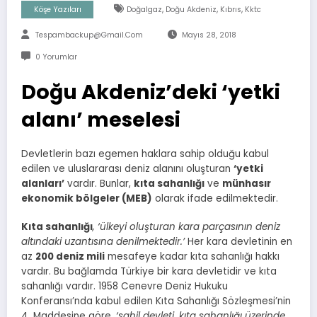
,
,
,
Köşe Yazıları
Doğalgaz
Doğu Akdeniz
Kıbrıs
Kktc
Tespambackup@gmail.com
Mayıs 28, 2018
0 Yorumlar
Doğu Akdeniz’deki ‘yetki
alanı’ meselesi
Devletlerin bazı egemen haklara sahip olduğu kabul
edilen ve uluslararası deniz alanını oluşturan
‘yetki
alanları’
vardır. Bunlar,
kıta sahanlığı
ve
münhasır
ekonomik bölgeler (MEB)
olarak ifade edilmektedir.
Kıta sahanlığı
, ‘ülkeyi oluşturan kara parçasının deniz
altındaki uzantısına denilmektedir.’
Her kara devletinin en
az
200 deniz mili
mesafeye kadar kıta sahanlığı hakkı
vardır. Bu bağlamda Türkiye bir kara devletidir ve kıta
sahanlığı vardır. 1958 Cenevre Deniz Hukuku
Konferansı’nda kabul edilen Kıta Sahanlığı Sözleşmesi’nin
4. Maddesine göre,
‘sahil devleti, kıta sahanlığı üzerinde