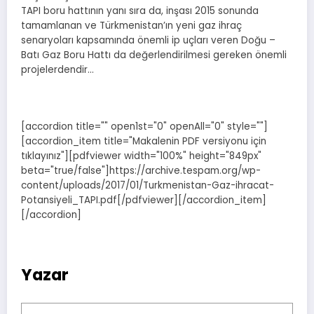
TAPI boru hattının yanı sıra da, inşası 2015 sonunda
tamamlanan ve Türkmenistan’ın yeni gaz ihraç
senaryoları kapsamında önemli ip uçları veren Doğu –
Batı Gaz Boru Hattı da değerlendirilmesi gereken önemli
projelerdendir…
[accordion title="" open1st="0" openAll="0" style=""]
[accordion_item title="Makalenin PDF versiyonu için
tıklayınız"][pdfviewer width="100%" height="849px"
beta="true/false"]https://archive.tespam.org/wp-
content/uploads/2017/01/Turkmenistan-Gaz-ihracat-
Potansiyeli_TAPI.pdf[/pdfviewer][/accordion_item]
[/accordion]
Yazar