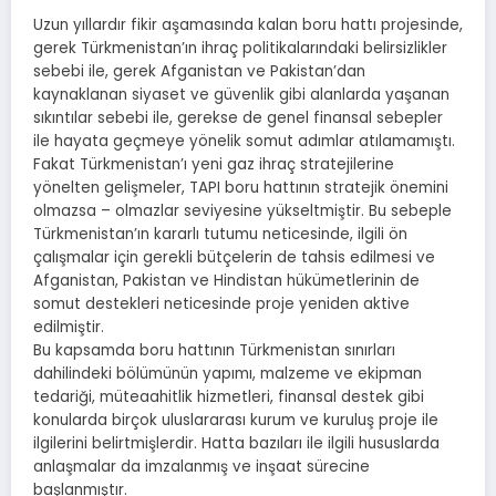
Uzun yıllardır fikir aşamasında kalan boru hattı projesinde,
gerek Türkmenistan’ın ihraç politikalarındaki belirsizlikler
sebebi ile, gerek Afganistan ve Pakistan’dan
kaynaklanan siyaset ve güvenlik gibi alanlarda yaşanan
sıkıntılar sebebi ile, gerekse de genel finansal sebepler
ile hayata geçmeye yönelik somut adımlar atılamamıştı.
Fakat Türkmenistan’ı yeni gaz ihraç stratejilerine
yönelten gelişmeler, TAPI boru hattının stratejik önemini
olmazsa – olmazlar seviyesine yükseltmiştir. Bu sebeple
Türkmenistan’ın kararlı tutumu neticesinde, ilgili ön
çalışmalar için gerekli bütçelerin de tahsis edilmesi ve
Afganistan, Pakistan ve Hindistan hükümetlerinin de
somut destekleri neticesinde proje yeniden aktive
edilmiştir.
Bu kapsamda boru hattının Türkmenistan sınırları
dahilindeki bölümünün yapımı, malzeme ve ekipman
tedariği, müteaahitlik hizmetleri, finansal destek gibi
konularda birçok uluslararası kurum ve kuruluş proje ile
ilgilerini belirtmişlerdir. Hatta bazıları ile ilgili hususlarda
anlaşmalar da imzalanmış ve inşaat sürecine
başlanmıştır.