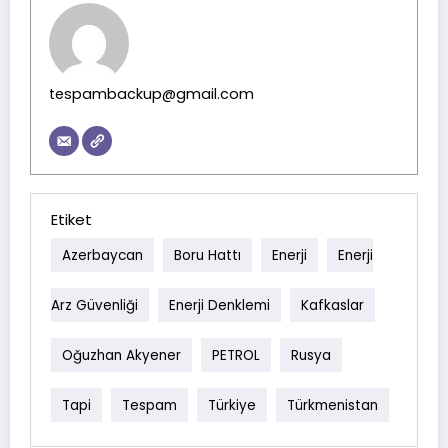
tespambackup@gmail.com
Etiket
Azerbaycan
Boru Hattı
Enerji
Enerji
Arz Güvenliği
Enerji Denklemi
Kafkaslar
Oğuzhan Akyener
PETROL
Rusya
Tapi
Tespam
Türkiye
Türkmenistan