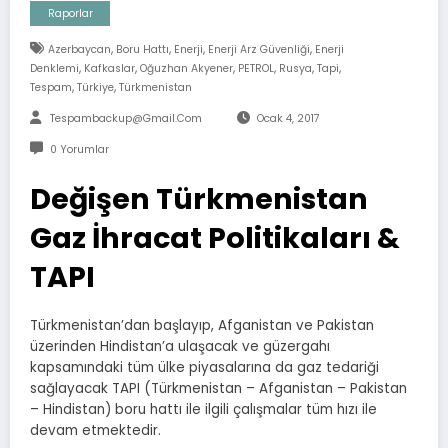
Raporlar
,
,
,
,
Azerbaycan
Boru Hattı
Enerji
Enerji Arz Güvenliği
Enerji
,
,
,
,
,
,
Denklemi
Kafkaslar
Oğuzhan Akyener
PETROL
Rusya
Tapi
,
,
Tespam
Türkiye
Türkmenistan
Tespambackup@gmail.com
Ocak 4, 2017
0 Yorumlar
Değişen Türkmenistan
Gaz İhracat Politikaları &
TAPI
Türkmenistan’dan başlayıp, Afganistan ve Pakistan
üzerinden Hindistan’a ulaşacak ve güzergahı
kapsamındaki tüm ülke piyasalarına da gaz tedariği
sağlayacak TAPI (Türkmenistan – Afganistan – Pakistan
– Hindistan) boru hattı ile ilgili çalışmalar tüm hızı ile
devam etmektedir.