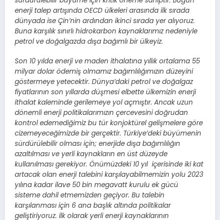
sürdürülebilir büyüme için krıtik öneme sahiptir. Bugün
enerji talep artışında OECD ülkeleri arasında ilk sırada
dünyada ise Çin’nin ardından ikinci sırada yer alıyoruz.
Buna karşılık sınırlı hidrokarbon kaynaklarımız nedeniyle
petrol ve doğalgazda dışa bağımlı bir ülkeyiz.
Son 10 yılda enerji ve maden ithalatına yıllık ortalama 55
milyar dolar ödemiş olmamız bağımlılığımızın düzeyini
göstermeye yetecektir. Dünya’daki petrol ve doğalgaz
fiyatlarının son yıllarda düşmesi elbette ülkemizin enerji
ithalat kaleminde gerilemeye yol açmıştır. Ancak uzun
dönemli enerji politikalarımızın çercevesini doğrudan
kontrol edemediğimiz bu tür konjoktürel gelişmelere göre
cizemeyeceğimizde bir gerçektir. Türkiye’deki büyümenin
sürdürülebilir olması için; enerjide dışa bağımlılığın
azaltılması ve yerli kaynakların en üst düzeyde
kullanılması gerekiyor. Önümüzdeki 10 yıl içerisinde iki kat
artacak olan enerji talebini karşılayabilmemizin yolu 2023
yılına kadar ilave 50 bin megavatt kurulu ek gücü
sisteme dahil etmemizden geçiyor. Bu talebin
karşılanması için 6 ana başlık altında politikalar
geliştiriyoruz. İlk olarak yerli enerji kaynaklarının