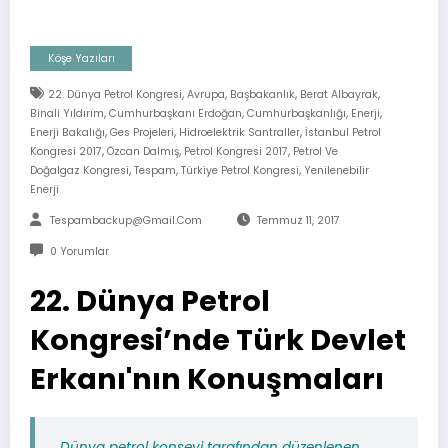
Köşe Yazıları
,
,
,
,
22. Dünya Petrol Kongresi
Avrupa
Başbakanlık
Berat Albayrak
,
,
,
,
Binali Yıldırım
Cumhurbaşkanı Erdoğan
Cumhurbaşkanlığı
Enerji
,
,
,
Enerji Bakalığı
Ges Projeleri
Hidroelektrik Santraller
İstanbul Petrol
,
,
,
Kongresi 2017
Özcan Dalmış
Petrol Kongresi 2017
Petrol Ve
,
,
,
Doğalgaz Kongresi
Tespam
Türkiye Petrol Kongresi
Yenilenebilir
Enerji
Tespambackup@gmail.com
Temmuz 11, 2017
0 Yorumlar
22. Dünya Petrol
Kongresi’nde Türk Devlet
Erkanı'nın Konuşmaları
Dünya petrol konseyi tarafından düzenlenen