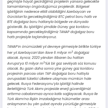
geçmişte hayat gecirdiğimiz projelerin yanısıra gelecekte
tamamlamayı öngördüğümüz projelerdir. Bölgesel
işbirliğinin nederece etkili olabildiğini Azerbaycan ve
Gürcistan’la gercekleştirdiğimiz BTC petrol boru hattı ve
BTE doğalgaz boru hatlarıyla bölgede ve dünyada
gösterdik. Bu işbirliğini şimdide Güney gaz koridoru
kapsamında gercekleştirdiğimiz TANAP doğalgaz boru
hattı projesiyle taçlandırıyoruz.
TANAP’ın önümüzdeki yıl devreye girmesiyle birlikte türkiye
3
her yıl Azerbaycan’dan ilave 6 milyar m
doğalgaz
alacak. Ayrıca; 2020 yılından itibaren bu hattan
3
Avrupa’ya 10 milyar m
’lük bir gaz sevkiyatı söz konusu
olacak. Bu gazın daha sonra yine güney gaz koridoru
projesinin parcası olan TAP doğalgaz boru hattıyla
avrupadaki tüketici ülkelere ulaşması mümkün hale
gelecek. Rusya Federasyonu’yla işbirliği halinde
ilerlettiğimiz Türk Akımı projeside enerji güvenliğimizi
arttırma cabalarımıza ayrıca katkı sağlayacak. Rusya ile
Türk Akımı’na ilişkin imzaladığımız hükümetler arası
anlaşmanın bu yılın şubat ayında yürürlüğe girmesiyle