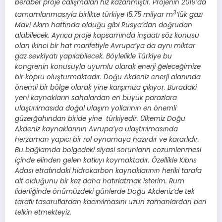
beraber proje calışmaları hız kazanmıştır. Projenin 2019’da
3
tamamlanmasıyla birlikte türkiye 15.75 milyar m
’lük gazı
Mavi Akım hattında olduğu gibi Rusya’dan doğrudan
alabilecek. Ayrıca proje kapsamında inşaatı söz konusu
olan ikinci bir hat marifetiyle Avrupa’ya da aynı miktar
gaz sevkiyatı yapılabilecek. Böylelikle Türkiye bu
kongrenin konusuyla uyumlu olarak enerji ğeleceğimize
bir köprü oluşturmaktadır. Doğu Akdeniz enerji alanında
önemli bir bölge olarak yine karşımıza çıkıyor. Buradaki
yeni kaynakların sahalardan en büyük parazlara
ulaştırılmasıda doğal ulaşım yollarının en önemli
güzerğahından biride yine türkiyedir. Ülkemiz Doğu
Akdeniz kaynaklarının Avrupa’ya ulaştırılmasında
herzaman yapıcı bir rol oynamaya hazırdır ve kararlıdır.
Bu bağlamda bölgedeki siyasi sorunların cözümlenmesi
içinde elinden gelen katkıyı koymaktadır. Özellikle Kıbrıs
Adası etrafındaki hidrokarbon kaynaklarının heriki tarafa
ait olduğunu bir kez daha hatırlatmak isterim. Rum
liderliğinde önümüzdeki günlerde Doğu Akdeniz’de tek
taraflı tasaruflardan kacınılmasını uzun zamanlardan beri
telkin etmekteyiz.