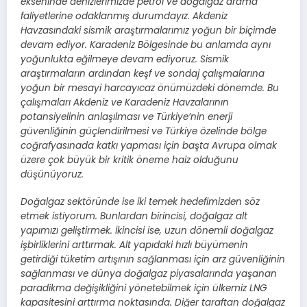
ekseninde denizlerimizde petrol ve doğalgaz arama
faliyetlerine odaklanmış durumdayız. Akdeniz
Havzasındaki sismik araştırmalarımız yoğun bir biçimde
devam ediyor. Karadeniz Bölgesinde bu anlamda aynı
yoğunlukta eğilmeye devam ediyoruz. Sismik
araştırmaların ardından keşf ve sondaj çalışmalarına
yoğun bir mesayi harcayıcaz önümüzdeki dönemde. Bu
çalışmaları Akdeniz ve Karadeniz Havzalarının
potansiyelinin anlaşılması ve Türkiye’nin enerji
güvenliğinin güçlendirilmesi ve Türkiye özelinde bölge
coğrafyasınada katkı yapması için başta Avrupa olmak
üzere çok büyük bir kritik öneme haiz olduğunu
düşünüyoruz.
Doğalgaz sektöründe ise iki temek hedefimizden söz
etmek istiyorum. Bunlardan birincisi, doğalgaz alt
yapımızı geliştirmek. İkincisi ise, uzun dönemli doğalgaz
işbirliklerini arttırmak. Alt yapıdaki hızlı büyümenin
getirdiği tüketim artışının sağlanması için arz güvenliğinin
sağlanması ve dünya doğalgaz piyasalarında yaşanan
paradikma değişikliğini yönetebilmek için ülkemiz LNG
kapasitesini arttırma noktasında. Diğer taraftan doğalgaz