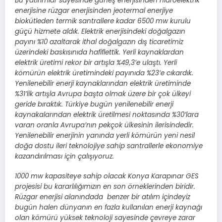
Bu yatırımlar sayesinde güneş enerjisinden hidroelektrik
enerjisine rüzgar enerjisinden jeotermal enerjiye
biokütleden termik santrallere kadar 6500 mw kurulu
güçü hizmete aldık. Elektrik enerjisindeki doğalgazın
payını %10 azaltarak ithal doğalgazın dış ticaretimiz
üzerindeki baskısınıda hafiflettik. Yerli kaynaklardan
elektrik üretimi rekor bir artışla %49,3’e ulaştı. Yerli
kömürün elektrik üretimindeki payınıda %23’e cıkardık.
Yenilenebilir enerji kaynaklarından elektrik üretiminde
%31’lik artışla Avrupa başta olmak üzere bir çok ülkeyi
geride bıraktık. Türkiye bugün yenilenebilir enerji
kaynakalarından elektrik üretilmesi noktasında %30’lara
varan oranla Avrupa’nın pekçok ülkesinin ilerisindedir.
Yenilenebilir enerjinin yanında yerli kömürün yeni nesil
doğa dostu ileri teknolojiye sahip santrallerle ekonomiye
kazandırılması için çalışıyoruz.
1000 mw kapasiteye sahip olacak Konya Karapınar GES
projesisi bu kararlılığımızın en son örneklerinden biridir.
Rüzgar enerjisi alanındada benzer bir atılım içindeyiz
bugün halen dünyanın en fazla kullanılan enerji kaynağı
olan kömürü yüksek teknoloji sayesinde çevreye zarar