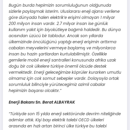
Bugün burda hepimizin sorumluluğunun oldğunuda
sizlerle paylaşmak isterim. Uluslararsı eneji ajansı verilene
göre dünyada halen elektrik’e erişimi olmayan 1 milyar
200 milyon insan vardır. 2.7 milyar insan ise günlük
kullanım yakıt için biyokütleye bağımlı haldedir. Bu dünya
acısından üzücü bir tablodur. Ancak son yıllarda
ülkemizinde öncülüğünü yaptığı enerji erişimin arttırma
cabaları meyvelerini vermeye başlamış ve milyonlarca
insan bu hazin şartlardan kurtulabilimiştir. Özellikle
gemilerle mobil enerji santralleri konusunda afrika uzak
doğu bir cok ülkelere türkiye önemli ölcüde destek
vermektedir. Enerji geleceğimize köprüler kurarken umutlu
olmamız için cok somut sebepler vardır. Dolaysıyla ortak
sorumluluk bilinciyle yürütecegimiz azimli cabalar
hepimizin başarısı olcaktır.”
Enerji Bakanı Sn. Berat ALBAYRAK
“Türkiyde son 15 yılda enerji sektöründe devrim niteliğinde
adımlar attık. Kişi başı elektrik talebi OECD ülkeleri
arasında en hızlı artan birinci ülke türkiye bu talebi