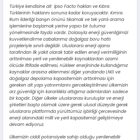
Türkiye kendisine ait İpso Facto hakları ve Kıbrıs
Türklerinin haklarını sonuna kadar koruyacaktır. Kımrıs
Rum liderliği barışın önünü tıkamak ve tek yanlı arama
işlemlerine başlamak yerine yapıcı bir tutuma
yönelmesinde fayda vardır. Dolasıyla enerji güvenliğimizi
kuvvetlendirme cabalarımız doğalgaz boru hattı
projeleriyle sınırlı değildir. Uluslararsı enerji ajansı
tarafından ilk yakıt olarak tabir edilen enerji verimliliğinin
arttırılması yerli ve yenilenebilir kaynaklardan azami
ölcüde iftifade edilmesi, nükleer enerjininde kullandığımız
kaynaklar arasına eklenmesi diğer yandanda LNG ve
doğalgaz depolama kapasitemizin arttırılması için
gereken alt yapı yatrırımlarını gercekleştirilmesi ülkemizin
arz güvenliği için kararlılıkla attığımız adımlardan sadece
bir kaçıdır. Diğer ülkeler uluslararası kuruluşlar ve enerji
şirketleri başta olamak üzere gerek ulusal düzeyde gerek
uluslararsı platformda yürüttümüz işbirliği çercevesinde
enerji alanındaki milli ve yerli kapasitemizi geliştirmeye
devam ediyoruz.
Ülkemizin ciddi potansiyele sahip olduğu yenilenebilir