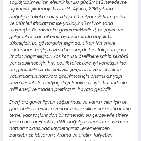
sağlayabilmek için elektrik kurulu güçümüzü neredeyse
üç katına çıkarmayı başardık. Ayrıca; 2016 yılında
3
doğalgaz tüketimimiz yaklaşık 50 milyar m
ham petrol
ve ürünleri ithalatımız ise yaklaşık 40 milyon tona
ulaşmıştır. Bu rakamlar göstermektedir ki, büyüyen ve
gelişmekte olan ülkemiz aynı zamanda büyük bir
tüketiçidir. Bu göstergeler ışığında; ülkemizin enerji
sektörünün başlıça özellikleri enerjide hızlı talep artışı ve
ithalat bağımlılığıdır. Söz konusu özelliklere sahip sektörü
yönetebilmek için hızlı politik reflekslere, iyi yönetişimine,
ön görülebilir bir düzenleyici çerçeveye ve özel sektör
yatırımlarının harakete geçirilmesi için önemli alt yapı
düzenlemelerine ihtiyaç duyulmaktadır. İşte bu nedenle
milli enerji ve maden politikasını hayata geçirdik.
Enerji arz güvenliğinin sağlanması ve yatırımcılar için ön
görülebilir bir enerji piyasası yapısı milli enerji politikamızın
temel yapı taşlarından bir tanesidir. Bu çerçevede sizlere
kısaca arama-üretim, LNG, doğalgaz depolama ve boru
hattları noktasında kaydettiğimiz ilerlemelerden
bahsetmek istiyorum: Arama ve üretim faliyetleri