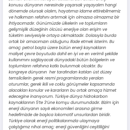
konusu dünyanın neresinde yaşarsak yaşayalım hangi
dönemde olursak olalım, hayatımızı idame ettirebilmemiz
ve halkımızın refahını artırmak için olmazsa olmazımız bir
ihtiyacımızdır. Günümüzde ülkelerin ve toplumların
gelişmişlik düzeğinin ölcüsü enerjiye olan erişim ve
tüketim seviyesiyle ortaya cıkmaktadır. Dolasıyla burda
ortak bir amacımızın olduğunu ifade etmek isterim. Bu
amaç: petrol başta üzere bütün enerji kaynakların
maliyet çevre boyutuda dahil en iyi ve en verimli şekilde
kullanımını sağlayacak dünyadaki bütün bölgelerin ve
toplumların refahına katkı bulunmak olcaktır. Bu
kongreye dünyanın her tarafından katılan üst düzey
temsilcilerin gerek resmi programlarında yeralan
oturumlar, gerek ikili ve coklu görüşmeler kapsamında
alacakları konular ve kararların bu ortak amaça hizmet
edecegine inanıyorum. Türkiye dünya hidrokarbon
kaynaklarının 5’te 3’üne komşu durumundadır. Bizim için
enerji dünyanın sayılı ekonomileri arasına girme
hedefimizde de başlıca lokomotif unsurlardan biridir.
Türkiye olarak enerji politikalarımızla ulaşmaya
çalıştığımız nihai amaç; enerji güvenliğini ceşitliliğini