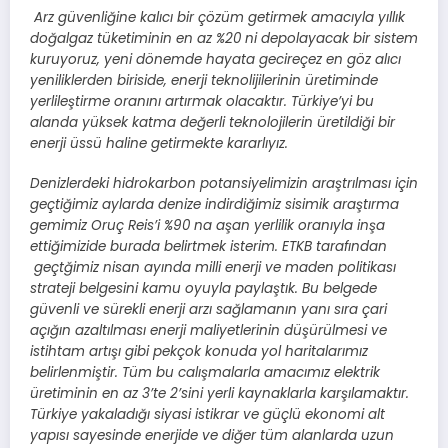
Arz güvenliğine kalıcı bir çözüm getirmek amacıyla yıllık
doğalgaz tüketiminin en az %20 ni depolayacak bir sistem
kuruyoruz, yeni dönemde hayata gecireçez en göz alıcı
yeniliklerden biriside, enerji teknolijilerinin üretiminde
yerlileştirme oranını artırmak olacaktır. Türkiye’yi bu
alanda yüksek katma değerli teknolojilerin üretildiği bir
enerji üssü haline getirmekte kararlıyız.
Denizlerdeki hidrokarbon potansiyelimizin araştrılması için
geçtiğimiz aylarda denize indirdiğimiz sisimik araştırma
gemimiz Oruç Reis’i %90 na aşan yerlilik oranıyla inşa
ettiğimizide burada belirtmek isterim. ETKB tarafından
geçtğimiz nisan ayında milli enerji ve maden politikası
strateji belgesini kamu oyuyla paylaştık. Bu belgede
güvenli ve sürekli enerji arzı sağlamanın yanı sıra çari
açığın azaltılması enerji maliyetlerinin düşürülmesi ve
istihtam artışı gibi pekçok konuda yol haritalarımız
belirlenmiştir. Tüm bu calışmalarla amacımız elektrik
üretiminin en az 3’te 2’sini yerli kaynaklarla karşılamaktır.
Türkiye yakaladığı siyasi istikrar ve güçlü ekonomi alt
yapısı sayesinde enerjide ve diğer tüm alanlarda uzun