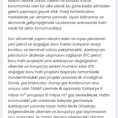
Malum tedarik transit tüketici ve burada transit
konumunda olan bir ülke olarak bu güne kadar elimizden
geleni yapmaya gayret ettik. Enerji hinterlandının
merkezinde yer almamız yanında siyasi istikrarımız ve
ekonomik gelişmişliğimizle uluslararası arenasında hatrı
sayılır bir aktör konumundayız.
Son dönemde yapımı devam eden ve inşası planlanan
yeni petrol ve doğalgaz boru hatları türkiyenin enerji
koridoru ve terminali rolünü pekiştirecektir. Azerbaycan
petrolünün akdenize ulaşmasını sağlayan BTC petrol
boru hattı projesiyle yine Azerbaycan doğalgazının
ülkemize ve Avrupa’ya sevkini mümkün kılan BTE
doğalgaz boru hattı projesini başarıyla tamamladık.
Gündemimizdeki yeni projeler arasında ilk önceliğimiz
Güney gaz kridorudur. Güney gaz koridorunun ana
unsuru olan TANAP üzerinde ilk aşamada Türkiye’ye 6
3
3
milyar m
avrupaya 10 milyar m
gaz sevkedilecek. Hattın
önümüzdeki yılın ortasında faileyete gecmesiyle
Azerbaycan yanında hazar hatta ilerde Ortadoğu
bölgesindende ülkemize ve Avrupa’ya gaz taşınmasının
önü açılacaktır. Bu hattın devamı niteliğindeki TAP’dan