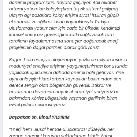
dönemli proğramlarını hayata geçiriyor. Adil rekabet
ortamı yatırımları kolaylaştıran teşvik sistemi gelişmiş
ulaşım ağı pazarlara kolay erişimi siyasi istikrarı güçlü
ekonomisi ve eğitimli insan kaynaklarıyla Türkiye
uluslararası yatırımcılar için cazip bir ülkedir. Kendimizi
küresel enerji arz güvenliğine katkı sağlayacak tüm
tarafların faydalanmasına sonuçlar doğuracak enerji
projelerinin doğal partneri olarak görüyoruz.
Bugün hala enerjiye ulaşamayan yüzlerce milyon insanın
maduriyeti enerjiye erişimin yaygınlaştırılması konusunda
yapılacak işbirliklerini dahada önemli hale getiriyor. Yine
aynı anlayışla hidrokarbon kaynakları bakımından son
derece zengin olan bölgemizin güvenlik istikrar ve
huzurunun devamına büyük ehemmiyet veriyoruz bu
bakımdan Körfez Bölgesinde yaşanan gerilimin biran
evvel giderilmesini istiyoruz.
”
Başbakan Sn. Binali YILDIRIM
“Enerji hem ulusal hemde uluslararası düzeyde, her
zaman önemini koruyan sektörlerden biridir. Enerji