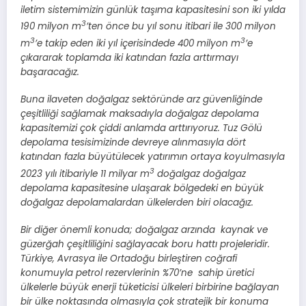
iletim sistemimizin günlük taşıma kapasitesini son iki yılda
3
190 milyon m
’ten önce bu yıl sonu itibari ile 300 milyon
3
3
m
’e takip eden iki yıl içerisindede 400 milyon m
’e
çıkararak toplamda iki katından fazla arttırmayı
başaracağız.
Buna ilaveten doğalgaz sektöründe arz güvenliğinde
çeşitliliği sağlamak maksadıyla doğalgaz depolama
kapasitemizi çok çiddi anlamda arttırıyoruz. Tuz Gölü
depolama tesisimizinde devreye alınmasıyla dört
katından fazla büyütülecek yatırımın ortaya koyulmasıyla
3
2023 yılı itibariyle 11 milyar m
doğalgaz doğalgaz
depolama kapasitesine ulaşarak bölgedeki en büyük
doğalgaz depolamalardan ülkelerden biri olacağız.
Bir diğer önemli konuda; doğalgaz arzında kaynak ve
güzerğah çeşitliliğini sağlayacak boru hattı projeleridir.
Türkiye, Avrasya ile Ortadoğu birleştiren coğrafi
konumuyla petrol rezervlerinin %70’ne sahip üretici
ülkelerle büyük enerji tüketicisi ülkeleri birbirine bağlayan
bir ülke noktasında olmasıyla çok stratejik bir konuma