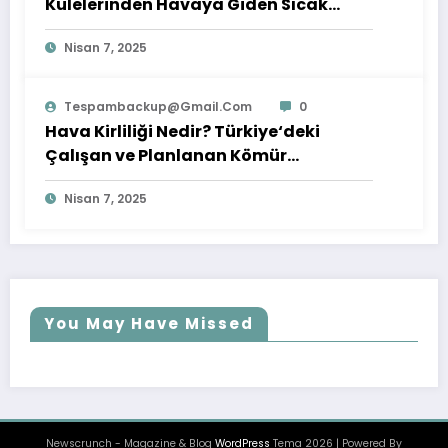
Kulelerinden Havaya Giden Sıcak
Buharın Enerjisi Kullanılamaz mı?
Nisan 7, 2025
Tespambackup@gmail.com
0
Hava Kirliliği Nedir? Türkiye‘deki
Çalışan ve Planlanan Kömür
Santralleri Listesi
Nisan 7, 2025
You May Have Missed
Newscrunch - Magazine & Blog
WordPress
Tema 2026 | Powered By