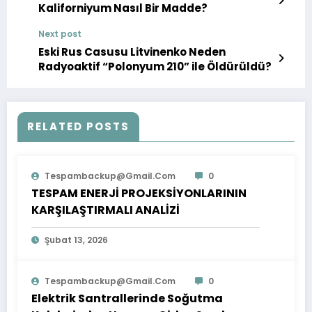
Kaliforniyum Nasıl Bir Madde?
Next post
Eski Rus Casusu Litvinenko Neden
Radyoaktif “Polonyum 210” ile Öldürüldü?
RELATED POSTS
Tespambackup@gmail.com
0
TESPAM ENERJİ PROJEKSİYONLARININ
KARŞILAŞTIRMALI ANALİZİ
Şubat 13, 2026
Tespambackup@gmail.com
0
Elektrik Santrallerinde Soğutma