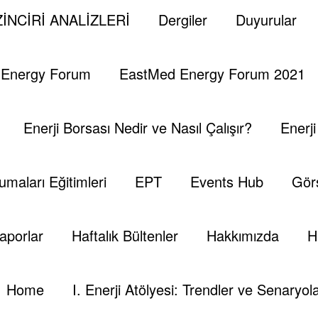
, 2021
0 Yorumlar
İNCİRİ ANALİZLERİ
Dergiler
Duyurular
ğerlere Giren Doğal Rad
 Energy Forum
EastMed Energy Forum 2021
Enerji Borsası Nedir ve Nasıl Çalışır?
Enerj
umaları Eğitimleri
EPT
Events Hub
Görs
aporlar
Haftalık Bültenler
Hakkımızda
H
Home
I. Enerji Atölyesi: Trendler ve Senaryola