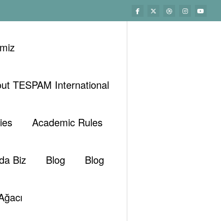
imiz
ut TESPAM International
Başlangıç
Enerji Türüne Göre
Nükleer
ciğerlere Giren Doğal Radyoaktif Polonyum-210 ve
ies
Academic Rules
Kanser Riski?
da Biz
Blog
Blog
Ağacı