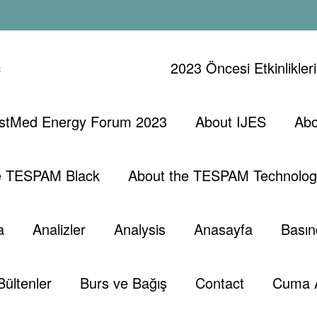
ç
2023 Öncesi Etkinlikler
stMed Energy Forum 2023
About IJES
Abo
Giren Doğal
Tütün Dumanıyla Ak
e TESPAM Black
About the TESPAM Technolog
anser Riski?
a
Analizler
Analysis
Anasayfa
Basın
Bültenler
Burs ve Bağış
Contact
Cuma 