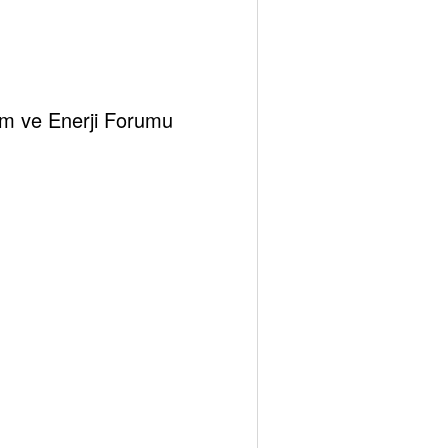
klim ve Enerji Forumu
Tespambackup@gmail.com
0
a Kirliliği Nedir? Türkiye‘deki Çalışan ve
nlanan Kömür Santralleri Listesi
Nisan 7, 2025