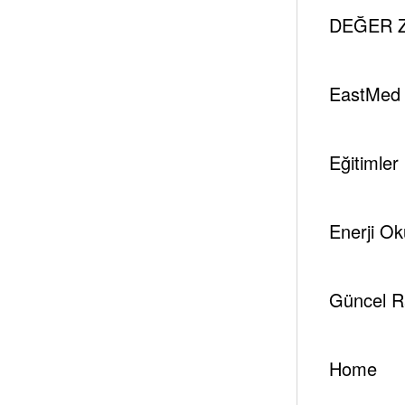
Nükleer
Tespambackup@gmail.com
Şubat 22
DEĞER Z
Tütün Dumanıyla Akci
EastMed
ve Kanser Riski?
Eğitimler
Yazar
Enerji Ok
tespambackup@gmail.com
Güncel R
Home