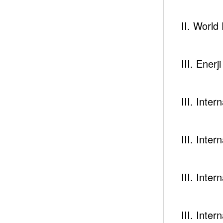
II. Worl
Newsc
III. Enerj
III. Inte
III. Inte
III. Inte
III. Inte