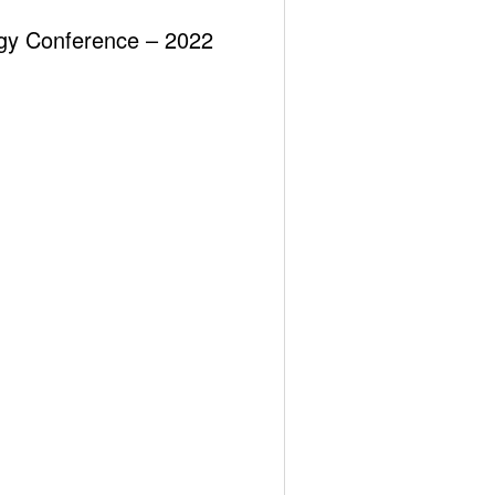
ergy Conference – 2022
Previous post
al Radyoaktif Maddeler ve İnsana Etkileri