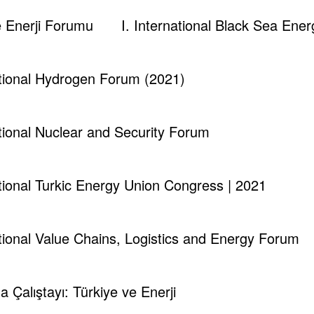
ve Enerji Forumu
I. International Black Sea En
ational Hydrogen Forum (2021)
kup@gmail.com
 Information.
Edit your Profile
now.
ational Nuclear and Security Forum
ational Turkic Energy Union Congress | 2021
ational Value Chains, Logistics and Energy Forum
Yerkabuğundaki ve Sulardaki Doğ
ma Çalıştayı: Türkiye ve Enerji