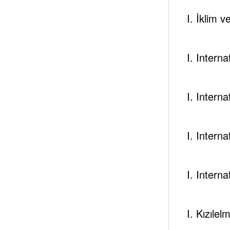
I. İklim 
I. Intern
Tespambac
Add your Biographical
I. Intern
View All Posts
I. Intern
I. Intern
I. Kızılel
Next post