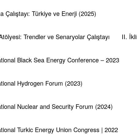
indeki Halk Uranyumdan Ne kadar Etkileniyor?
ma Çalıştayı: Türkiye ve Enerji (2025)
 Atölyesi: Trendler ve Senaryolar Çalıştayı
II. İ
Tespambackup@gmail.com
0
national Black Sea Energy Conference – 2023
Elektrik Santrallerinde Soğutma Kulelerinden
Hav
Havaya Giden Sıcak Buharın Enerjisi
Pla
Kullanılamaz mı?
national Hydrogen Forum (2023)
Nisan 7, 2025
national Nuclear and Security Forum (2024)
national Turkic Energy Union Congress | 2022