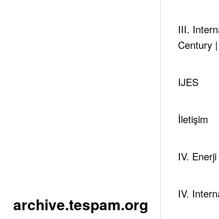
III. Inte
Century 
IJES
İletişim
IV. Enerj
IV. Inter
archive.tespam.org