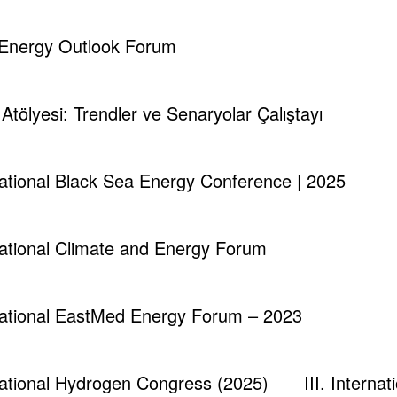
d Energy Outlook Forum
runch - Magazine & Blog
WordPress
Tema 2026 | Powered By
SpiceT
i Atölyesi: Trendler ve Senaryolar Çalıştayı
rnational Black Sea Energy Conference | 2025
rnational Climate and Energy Forum
rnational EastMed Energy Forum – 2023
rnational Hydrogen Congress (2025)
III. Intern