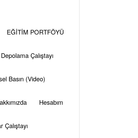
yoaktif Polonyum-210
EĞİTİM PORTFÖYÜ
i Depolama Çalıştayı
el Basın (Video)
akkımızda
Hesabım
r Çalıştayı