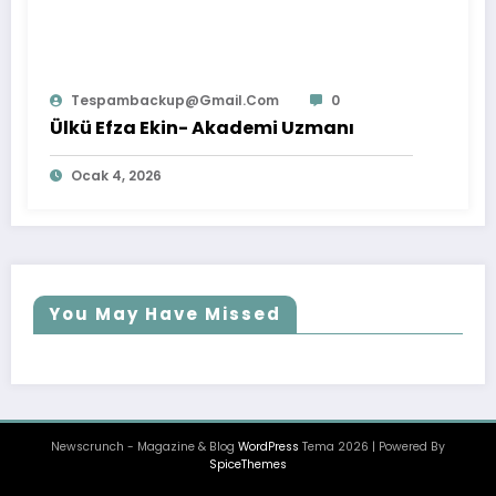
Tespambackup@gmail.com
0
Ülkü Efza Ekin- Akademi Uzmanı
Ocak 4, 2026
You May Have Missed
Newscrunch - Magazine & Blog
WordPress
Tema 2026 | Powered By
SpiceThemes