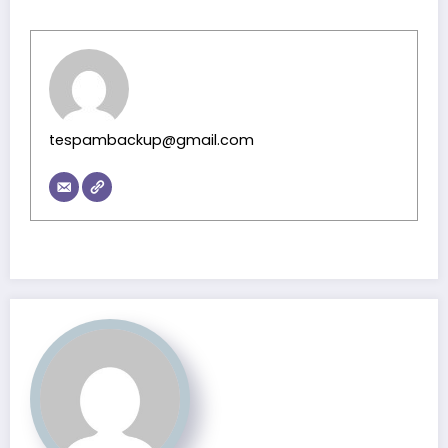
tespambackup@gmail.com