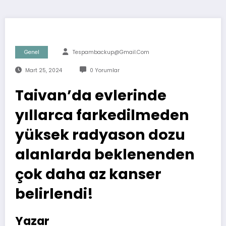
Genel
Tespambackup@gmail.com
Mart 25, 2024
0 Yorumlar
Taivan’da evlerinde
yıllarca farkedilmeden
yüksek radyason dozu
alanlarda beklenenden
çok daha az kanser
belirlendi!
Yazar