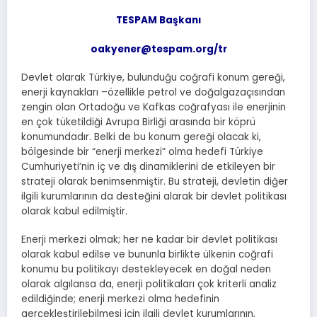
TESPAM Başkanı
oakyener@tespam.org/tr
Devlet olarak Türkiye, bulunduğu coğrafi konum gereği,
enerji kaynakları –özellikle petrol ve doğalgazaçısından
zengin olan Ortadoğu ve Kafkas coğrafyası ile enerjinin
en çok tüketildiği Avrupa Birliği arasında bir köprü
konumundadır. Belki de bu konum gereği olacak ki,
bölgesinde bir “enerji merkezi” olma hedefi Türkiye
Cumhuriyeti’nin iç ve dış dinamiklerini de etkileyen bir
strateji olarak benimsenmiştir. Bu strateji, devletin diğer
ilgili kurumlarının da desteğini alarak bir devlet politikası
olarak kabul edilmiştir.
Enerji merkezi olmak; her ne kadar bir devlet politikası
olarak kabul edilse ve bununla birlikte ülkenin coğrafi
konumu bu politikayı destekleyecek en doğal neden
olarak algılansa da, enerji politikaları çok kriterli analiz
edildiğinde; enerji merkezi olma hedefinin
gerçekleştirilebilmesi için ilgili devlet kurumlarının,