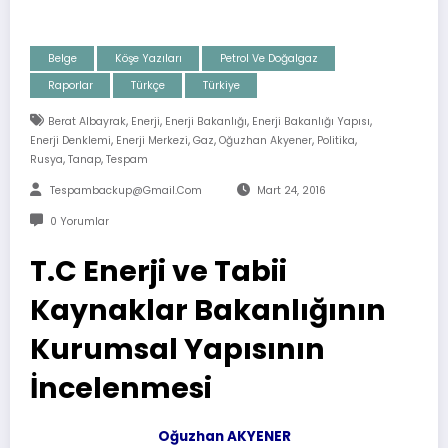
Belge
Köşe Yazıları
Petrol Ve Doğalgaz
Raporlar
Türkçe
Türkiye
,
,
,
,
Berat Albayrak
Enerji
Enerji Bakanlığı
Enerji Bakanlığı Yapısı
,
,
,
,
,
Enerji Denklemi
Enerji Merkezi
Gaz
Oğuzhan Akyener
Politika
,
,
Rusya
Tanap
Tespam
Tespambackup@gmail.com
Mart 24, 2016
0 Yorumlar
T.C Enerji ve Tabii
Kaynaklar Bakanlığının
Kurumsal Yapısının
İncelenmesi
Oğuzhan AKYENER