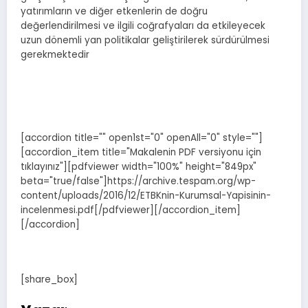
yatırımların ve diğer etkenlerin de doğru
değerlendirilmesi ve ilgili coğrafyaları da etkileyecek
uzun dönemli yan politikalar geliştirilerek sürdürülmesi
gerekmektedir
[accordion title="" open1st="0" openAll="0" style=""]
[accordion_item title="Makalenin PDF versiyonu için
tıklayınız"][pdfviewer width="100%" height="849px"
beta="true/false"]https://archive.tespam.org/wp-
content/uploads/2016/12/ETBKnin-Kurumsal-Yapisinin-
incelenmesi.pdf[/pdfviewer][/accordion_item]
[/accordion]
[share_box]