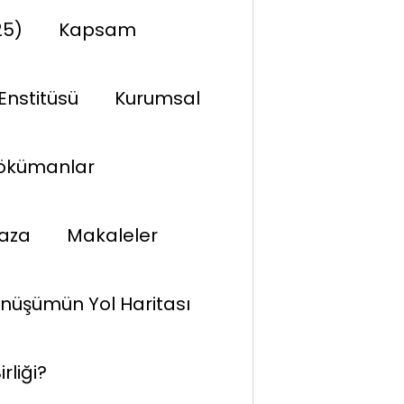
25)
Kapsam
Enstitüsü
Kurumsal
ökümanlar
aza
Makaleler
önüşümün Yol Haritası
rliği?