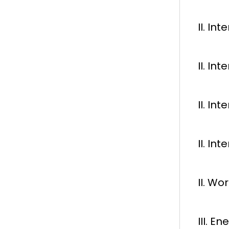
II. In
II. In
II. In
II. In
II. W
III. E