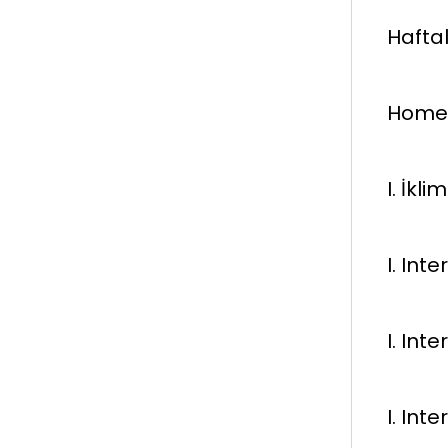
Haftal
Home
I. İkl
I. In
I. Int
I. Int