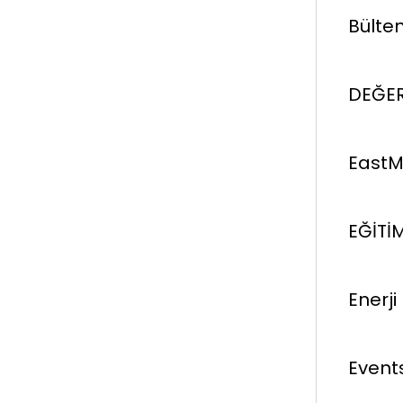
Bülten
DEĞER
EastM
EĞİTİ
Enerj
Event