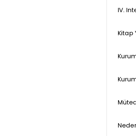
IV. In
Kitap 
Kurum
Kurum
Mütea
Neden 