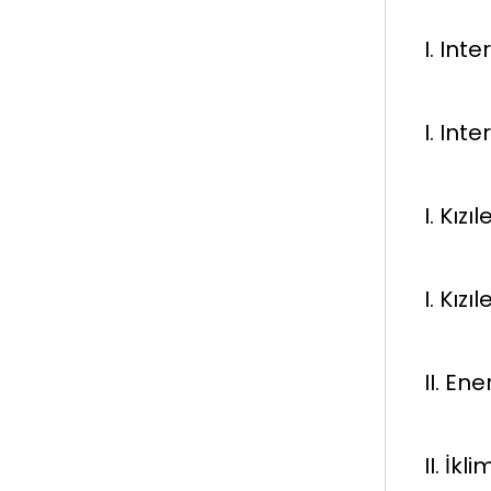
I. Int
I. Int
I. Kız
I. Kız
II. En
II. İk