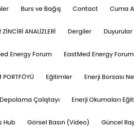
ler
Burs ve Bağış
Contact
Cuma A
 ZİNCİRİ ANALİZLERİ
Dergiler
Duyurular
ed Energy Forum
EastMed Energy Forum
M PORTFÖYÜ
Eğitimler
Enerji Borsası Ne
i Depolama Çalıştayı
Enerji Okumaları Eğit
s Hub
Görsel Basın (Video)
Güncel Ra