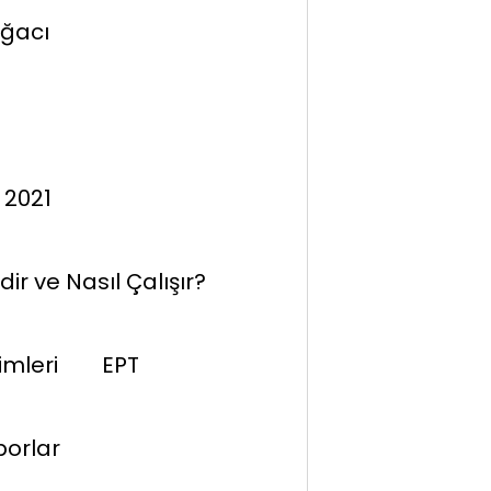
ğacı
 2021
dir ve Nasıl Çalışır?
imleri
EPT
porlar