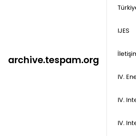
Türkiy
IJES
İletiş
archive.tespam.org
IV. En
IV. I
IV. I