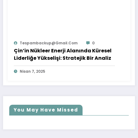
Tespambackup@gmail.com
0
Çin’in Nükleer Enerji Alanında Küresel
Liderliğe Yükselişi: Stratejik Bir Analiz
Nisan 7, 2025
You May Have Missed