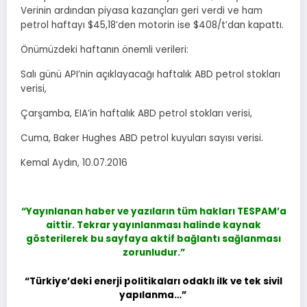
Verinin ardından piyasa kazançları geri verdi ve ham
petrol haftayı $45,18’den motorin ise $408/t’dan kapattı.
Önümüzdeki haftanın önemli verileri:
Salı günü API’nin açıklayacağı haftalık ABD petrol stokları
verisi,
Çarşamba, EIA’in haftalık ABD petrol stokları verisi,
Cuma, Baker Hughes ABD petrol kuyuları sayısı verisi.
Kemal Aydın, 10.07.2016
“Yayınlanan haber ve yazıların tüm hakları TESPAM’a
aittir.
Tekrar yayınlanması halinde kaynak
gösterilerek bu sayfaya aktif bağlantı sağlanması
zorunludur.”
“Türkiye’deki enerji politikaları odaklı ilk ve tek sivil
yapılanma…”