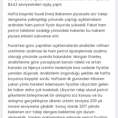
$442 seviyesinden açılış yaptı.
Hafta başında Suudi Enerji Bakanının piyasada arz-talep
dengesine yaklaşıldığı yönünde yaptığı açıklamaların
ardından ham petrol fiyatı Asya’da yükseldi. Fakat ham
petrol talebinin azaldığı yönündeki haberler bu haberin
piyasa etkisini sübvanse etti.
Pazartesi günü yaptıkları açıklamalarda analistler rafineri
üretiminin azalması ile ham petrol siparişlerinde azalma
olacağı yönünde uyarıda bulundular. Morgan Stanley
analistlerine göre yavaşlayan benzin talebi ve artan
Kanada ve Nijerya üretimi nedeniyle kısa vadede fiyatlar
yeniden düşecek. Analistlerin öngördüğü şekilde de hafta
boyunca kayıplar sürdü. Haftanın ilk gününden itibaren
yukarı yönlü hareket edemeyen fiyatları Libya’dan gelen
bir haber daha çok baskıladı. Libya’nın rakip ulusal petrol
şirketlerini birleştirecek bir anlaşma söz konusu ve bu
anlaşma gerçekleşirse ülkenin üretim seviyesi 2011 yılı
öncesi seviyesine çıkabilir. Sonuç olarak 2017 yılında
beklenen arz-talep dengesi beklentisi için durum
değişebilir. Yapılan açıklamaların etkisiyle petrol fiyatları