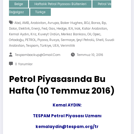
Belge
Haftalık Petrol Piyasası Bültenleri
Petrol Ve
Doğalgaz
Türkçe
,
,
,
,
,
,
,
,
Abd
AMB
Arabistan
Avrupa
Baker Hughes
BOJ
Borsa
Bp
,
,
,
,
,
,
,
,
,
Dolar
Elektirk
Enerji
Fed
Gas
Hedge
IEA
Irak
Katar Arabistan
,
,
,
,
,
,
Kemal Aydın
Kriz
Kuveyt Ürdün
Merkez Bankası
Oil
Opec
,
,
,
,
,
,
,
Ortadoğu
PETROL
Piyasa
Rusya
Sermaye
Şeyl Petrolü
Shell
Suudi
,
,
,
,
Arabistan
Tespam
Türkiye
UEA
Verimlilik
Tespambackup@gmail.com
Temmuz 10, 2016
0 Yorumlar
Petrol Piyasasında Bu
Hafta (10 Temmuz 2016)
Kemal AYDIN:
TESPAM Petrol Piyasası Uzmanı
kemalaydin@tespam.org/tr