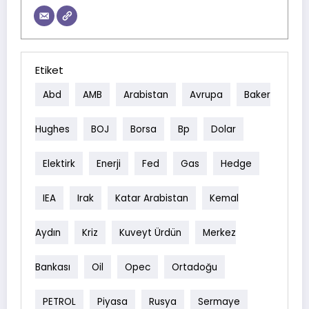
Etiket
Abd
AMB
Arabistan
Avrupa
Baker
Hughes
BOJ
Borsa
Bp
Dolar
Elektirk
Enerji
Fed
Gas
Hedge
IEA
Irak
Katar Arabistan
Kemal
Aydın
Kriz
Kuveyt Ürdün
Merkez
Bankası
Oil
Opec
Ortadoğu
PETROL
Piyasa
Rusya
Sermaye