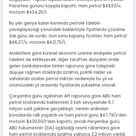
Pazartesi gününü kayıpla kapattı. Ham petrol $48,53/v,
motorin $434,25/t.
Bu yılın geriye kalan kısmında petrole talebin
yavaşlayacağı yönündeki beklentiyle fiyatlarda çözülme
Salı günü de sürdü. Gün sonu kapanış fiyatları: ham petrol
$46,27/v, motorin $421,75/t.
Analistlere göre küresel ekonomi üzerine endişeler petrol
talebini de etkileyecek; diğer taraftan dünyanın önde
gelen bankalarından birinin raporuna göre talepteki
düşüşe rağmen stoklarda azalma, politik riskler ve
sahalarda azalan petrol miktarı nedeniyle bu yıl ve
önümüzdeki yıl arasında fiyatlarda yükselme olacak.
Çarşamba günü açıklanan API raporuna göre ABD ham
petrol stoklarında beklentinin 3 katı seviyesinde 6.7
milyon varil çekilme gerçekleşti. Verinin ardından
borsalarda ralli yaşandı ve ham petrol günü $47,79/v’den
motorin $430,50/t’dan kapattı; ancak Perşembe günü
ABD hükümetinin (EIA) açıkladığı resmi rakamlara göre
ham petrol stoklarında azalma yalnızca 2,2 milyon varildi.